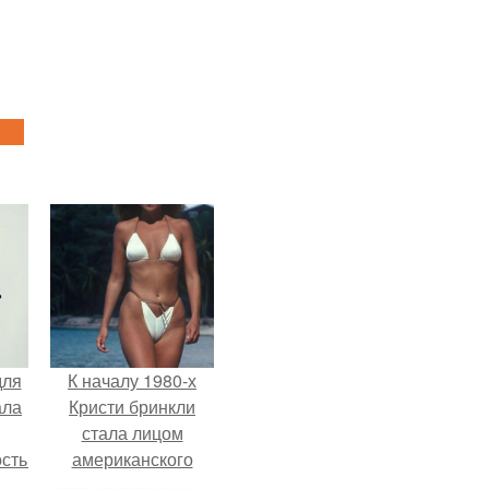
для
К началу 1980-х
ала
Кристи бринкли
стала лицом
остью
американского
рым
моделинга и