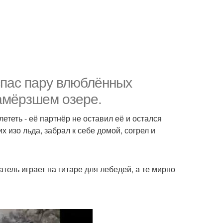
спас пару влюблённых
замёрзшем озере.
ететь - её партнёр не оставил её и остался
 изо льда, забрал к себе домой, согрел и
тель играет на гитаре для лебедей, а те мирно