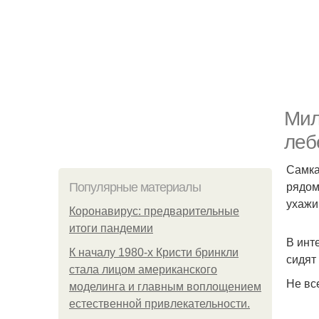
Мил
леб
Самка
рядом
Популярные материалы
ухажи
Коронавирус: предварительные
итоги пандемии
В инт
К началу 1980-х Кристи бринкли
сидят
стала лицом американского
Не вс
моделинга и главным воплощением
естественной привлекательности.