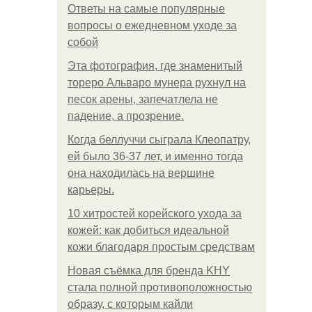
Ответы на самые популярные
вопросы о ежедневном уходе за
собой
Эта фотография, где знаменитый
тореро Альваро мунера рухнул на
песок арены, запечатлела не
падение, а прозрение.
Когда беллуччи сыграла Клеопатру,
ей было 36-37 лет, и именно тогда
она находилась на вершине
карьеры.
10 хитростей корейского ухода за
кожей: как добиться идеальной
кожи благодаря простым средствам
Новая съёмка для бренда KHY
стала полной противоположностью
образу, с которым кайли