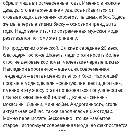
обрели лишь в послевоенные годы. Именно в начале
двадцатого века женщинам удалось избавиться от
сковывающих движения корсетов, пышных юбок. Здесь
же мы впервые видим баску – основной тренд 2012
года. Надо заметить, что современная мужская мода
развивается по тому же принципу.
Но продолжим о женской. Ближе к середине 20 века,
благодаря госпоже Шанель, леди стали носить более
строгие деловые костюмы, маленькие черные платья.
Накладной воротничок – еще одна современная
тенденция – взята именно из эпохи Коко. Настоящий
прорыв в моде сделали «свингующие шестидесятые»,
именно в эту эпоху стали пользоваться популярностью
платья с завышенной талией, джинсы «скинни»,
мокасины, бикини, мини-юбки. Андрогинность, столь
актуальная сейчас, также зародилась в 60-х годах.
Можно перечислять бесконечно, что же «забытое
старое» использует современная мода, но факт остается