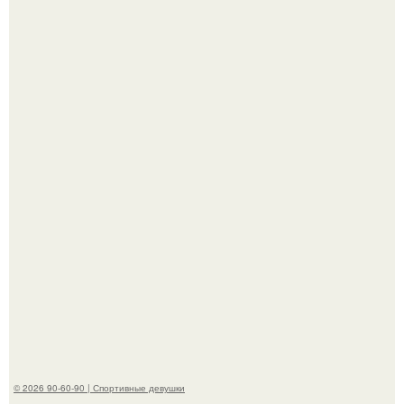
Новая съёмка для бренда KHY стала полной
противоположностью образу, с которым кайли
ассоциировалась последние годы.
Артист джиган свои мускулы показал.
© 2026 90-60-90 | Спортивные девушки