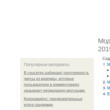
Мод
201
Сод
М
Популярные материалы
В соцсетях набирают популярность
чипсы из крапивы, которые
М
пользователи в комментариях
М
называют неожиданно вкусными.
В
Коронавирус: предварительные
итоги пандемии