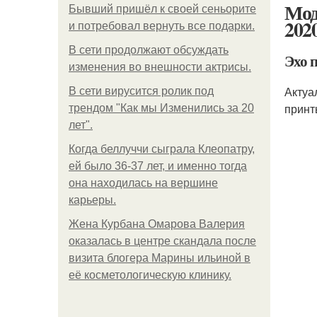
Мод
Бывший пришёл к своей сеньорите
202
и потребовал вернуть все подарки.
В сети продолжают обсуждать
Эхо 
изменения во внешности актрисы.
Актуа
В сети вирусится ролик под
принт
трендом "Как мы Изменились за 20
лет".
Когда беллуччи сыграла Клеопатру,
ей было 36-37 лет, и именно тогда
она находилась на вершине
карьеры.
Жена Курбана Омарова Валерия
оказалась в центре скандала после
визита блогера Марины ильиной в
её косметологическую клинику.