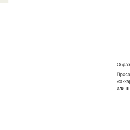
Образ
Проса
жакка
или ш