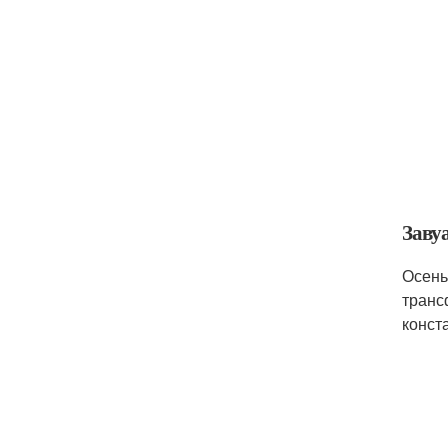
Завуа
Осень
транс
конст