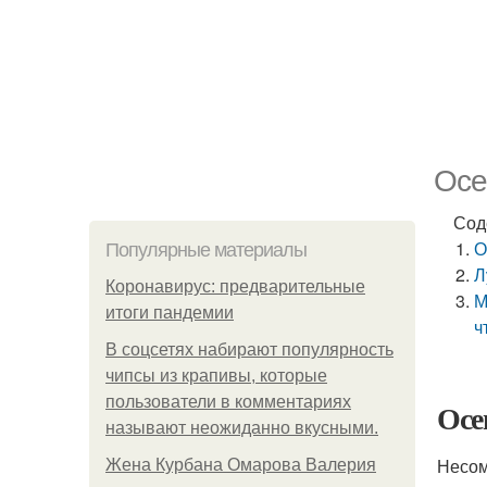
Осе
Сод
О
Популярные материалы
Л
Коронавирус: предварительные
М
итоги пандемии
ч
В соцсетях набирают популярность
чипсы из крапивы, которые
пользователи в комментариях
Осе
называют неожиданно вкусными.
Несом
Жена Курбана Омарова Валерия