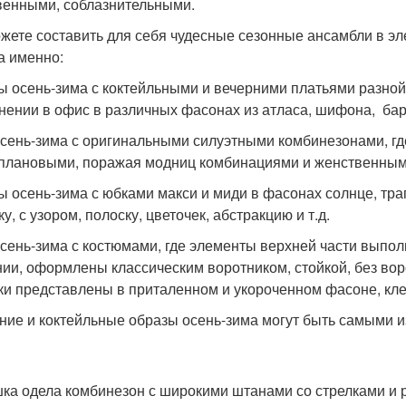
венными, соблазнительными.
жете составить для себя чудесные сезонные ансамбли в эл
 а именно:
ы осень-зима с коктейльными и вечерними платьями разной
нении в офис в различных фасонах из атласа, шифона, барх
осень-зима с оригинальными силуэтными комбинезонами, гд
плановыми, поражая модниц комбинациями и женственным
ы осень-зима с юбками макси и миди в фасонах солнце, трап
ку, с узором, полоску, цветочек, абстракцию и т.д.
осень-зима с костюмами, где элементы верхней части вып
ии, оформлены классическим воротником, стойкой, без воро
ки представлены в приталенном и укороченном фасоне, кл
ние и коктейльные образы осень-зима могут быть самыми из
ка одела комбинезон с широкими штанами со стрелками и