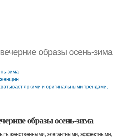
 вечерние образы осень-зима
ень-зима
я женщин
ахватывает яркими и оригинальными трендами,
черние образы осень-зима
 быть женственными, элегантными, эффектными,