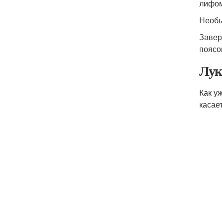
лифом
Необы
Завер
поясо
Лук
Как у
касае