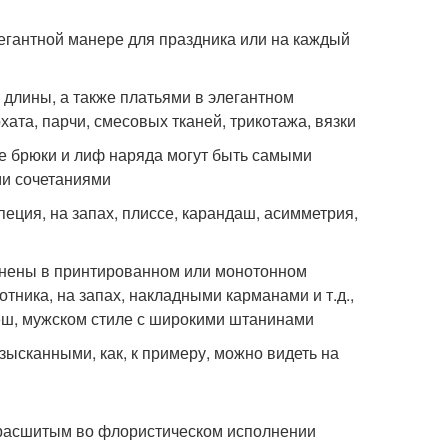
егантной манере для праздника или на каждый
 длины, а также платьями в элегантном
ата, парчи, смесовых тканей, трикотажа, вязки
е брюки и лиф наряда могут быть самыми
и сочетаниями
еция, на запах, плиссе, карандаш, асимметрия,
олнены в принтированном или монотонном
тника, на запах, накладными карманами и т.д.,
еш, мужском стиле с широкими штанинами
ысканными, как, к примеру, можно видеть на
 расшитым во флористическом исполнении