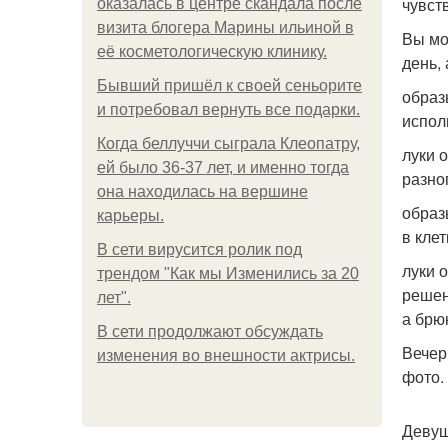
чувст
оказалась в центре скандала после
визита блогера Марины ильиной в
Вы мо
её косметологическую клинику.
день,
Бывший пришёл к своей сеньорите
образ
и потребовал вернуть все подарки.
испол
Когда беллуччи сыграла Клеопатру,
луки 
ей было 36-37 лет, и именно тогда
разно
она находилась на вершине
образ
карьеры.
в клет
В сети вирусится ролик под
луки 
трендом "Как мы Изменились за 20
решен
лет".
а брю
В сети продолжают обсуждать
Вечер
изменения во внешности актрисы.
фото.
Девуш