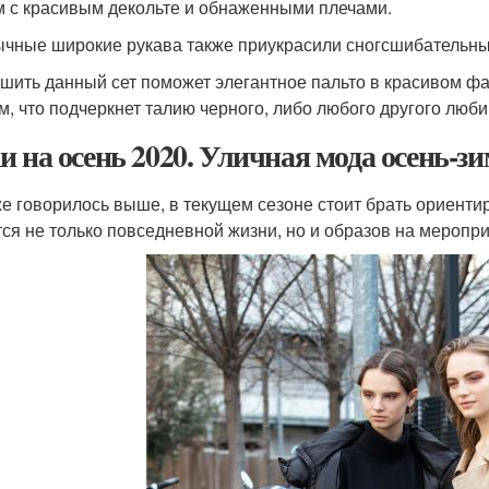
 с красивым декольте и обнаженными плечами.
чные широкие рукава также приукрасили сногсшибательный
шить данный сет поможет элегантное пальто в красивом фа
м, что подчеркнет талию черного, либо любого другого люби
и на осень 2020. Уличная мода осень-з
же говорилось выше, в текущем сезоне стоит брать ориенти
тся не только повседневной жизни, но и образов на меропри