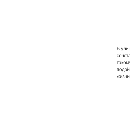
В ули
сочет
таком
подой
жизни