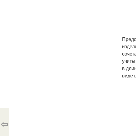
Предс
издел
сочет
учиты
в дли
виде 
⇦