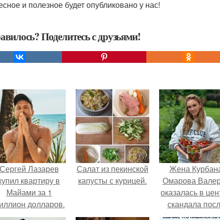
есное и полезное будет опубликовано у нас!
авилось? Поделитесь с друзьями!
Сергей Лазарев
Салат из пекинской
Жена Курбан
купил квартиру в
капусты с курицей.
Омарова Вале
Майами за 1
оказалась в цен
иллион долларов.
скандала пос
визита блогер