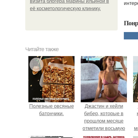
визита блогера Марины ильиной в
интер
её косметологическую клинику.
Понр
Читайте также
Полезные овсяные
Джастин и хейли
батончики.
бибер, которые в
прошлом месяце
отметили восьмую
м
годовщину