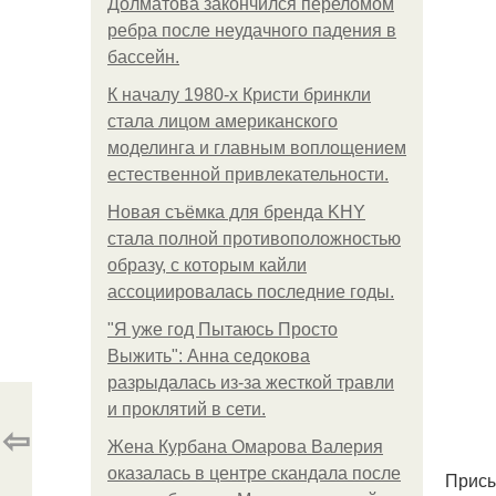
Долматова закончился переломом
ребра после неудачного падения в
бассейн.
К началу 1980-х Кристи бринкли
стала лицом американского
моделинга и главным воплощением
естественной привлекательности.
Новая съёмка для бренда KHY
стала полной противоположностью
образу, с которым кайли
ассоциировалась последние годы.
"Я уже год Пытаюсь Просто
Выжить": Анна седокова
разрыдалась из-за жесткой травли
и проклятий в сети.
⇦
Жена Курбана Омарова Валерия
оказалась в центре скандала после
Присы