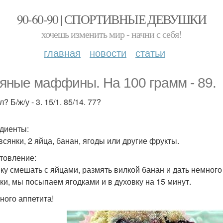
90-60-90 | СПОРТИВНЫЕ ДЕВУШКИ
хочешь изменить мир - начни с себя!
главная
новости
статьи
яные маффины. На 100 грамм - 89.
л? Б/ж/у - 3. 15/1. 85/14. 77?
диенты:
всянки, 2 яйца, банан, ягоды или другие фрукты.
товление:
ку смешать с яйцами, размять вилкой банан и дать немног
ки, мы посыпаем ягодками и в духовку на 15 минут.
ного аппетита!