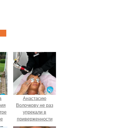
а
Анастасию
рия
Волочкову не раз
тре
упрекали в
ле
приверженности
а
устаревшим бьюти -