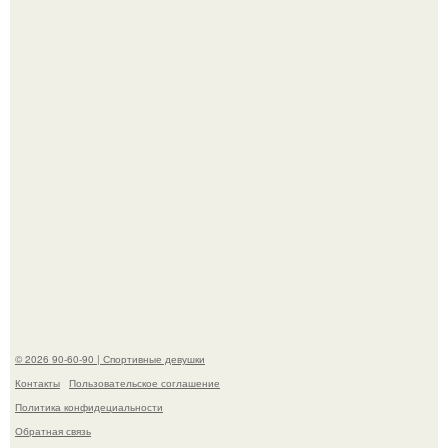
разрыдалась из-за жесткой травли и проклятий в сети.
Анна, давно известная своим увлечением
бодибилдингом, впервые попробовала себя в роли
модели.
© 2026 90-60-90 | Спортивные девушки
Контакты
Пользовательское соглашение
Политика конфидециальности
Обратная связь