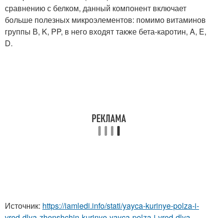
сравнению с белком, данный компонент включает
больше полезных микроэлементов: помимо витаминов
группы В, K, PP, в него входят также бета-каротин, A, E,
D.
Источник:
https://iamledi.info/stati/yayca-kurinye-polza-i-
vred-dlya-zhenshchin-kurinye-yayca-polza-i-vred-dlya-