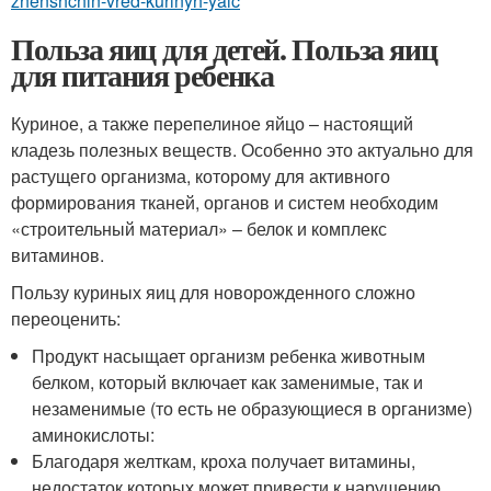
zhenshchin-vred-kurinyh-yaic
Польза яиц для детей. Польза яиц
для питания ребенка
Куриное, а также перепелиное яйцо – настоящий
кладезь полезных веществ. Особенно это актуально для
растущего организма, которому для активного
формирования тканей, органов и систем необходим
«строительный материал» – белок и комплекс
витаминов.
Пользу куриных яиц для новорожденного сложно
переоценить:
Продукт насыщает организм ребенка животным
белком, который включает как заменимые, так и
незаменимые (то есть не образующиеся в организме)
аминокислоты:
Благодаря желткам, кроха получает витамины,
недостаток которых может привести к нарушению