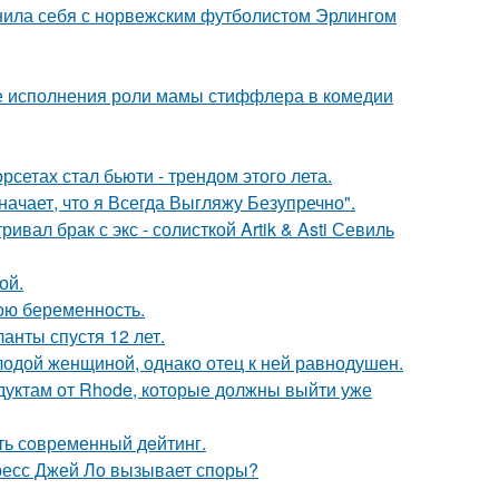
внила себя с норвежским футболистом Эрлингом
е исполнения роли мамы стиффлера в комедии
сетах стал бьюти - трендом этого лета.
начает, что я Всегда Выгляжу Безупречно".
вал брак с экс - солисткой Artik & Asti Севиль
ой.
ою беременность.
анты спустя 12 лет.
одой женщиной, однако отец к ней равнодушен.
дуктам от Rhode, которые должны выйти уже
ть сoвременный дeйтинг.
ресс Джей Ло вызывает споры?