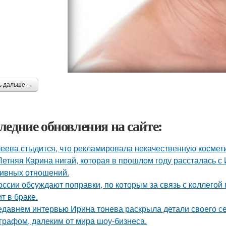
ь дальше →
ледние обновления на сайте:
еева стыдится, что рекламировала некачественную космети
Летняя Карина нигай, которая в прошлом году рассталась 
ивных отношений.
оссии обсуждают поправки, по которым за связь с коллегой 
т в браке.
едавнем интервью Ирина тонева раскрыла детали своего се
графом, далеким от мира шоу-бизнеса.