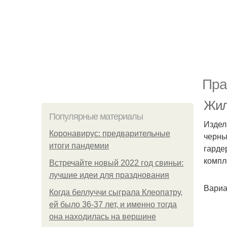
Пра
Жил
Популярные материалы
Издел
Коронавирус: предварительные
черны
итоги пандемии
гарде
компл
Встречайте новый 2022 год свиньи:
лучшие идеи для празднования
Вариа
Когда беллуччи сыграла Клеопатру,
ей было 36-37 лет, и именно тогда
она находилась на вершине