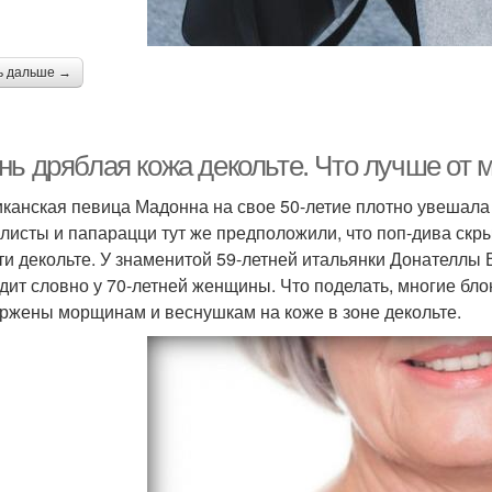
ь дальше →
нь дряблая кожа декольте. Что лучше от
канская певица Мадонна на свое 50-летие плотно увешала
листы и папарацци тут же предположили, что поп-дива ск
ти декольте. У знаменитой 59-летней итальянки Донателлы
дит словно у 70-летней женщины. Что поделать, многие б
ржены морщинам и веснушкам на коже в зоне декольте.