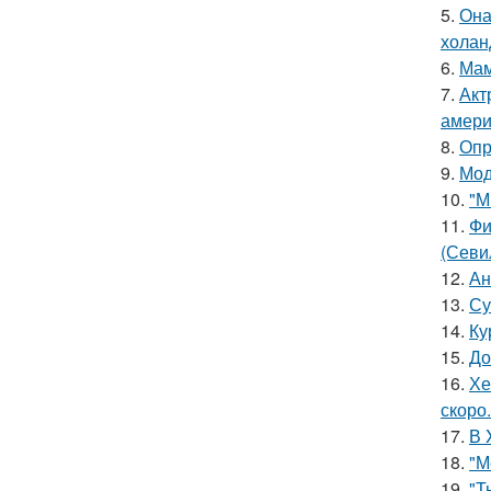
5.
Она
холан
6.
Мам
7.
Акт
амери
8.
Опр
9.
Мод
10.
"М
11.
Фи
(Севи
12.
Ан
13.
Су
14.
Ку
15.
До
16.
Хе
скоро.
17.
В 
18.
"М
19.
"Т