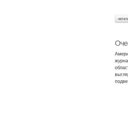
читат
Оче
Амери
журна
облас
выгля
подве