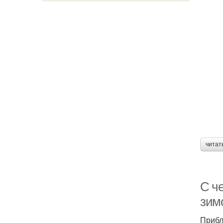
читат
С ч
зим
Прибл