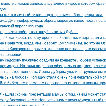
 вместе с мамой записала шуточное видео, в котором сра
дом.
а пляж в личный туалет под открытым небом превратила.
риса Дженнифер кулидж обрела мировую известность посл
канский пирог 1999 года.
еделился победитель шоу "выжить в Дубае.
ный манифест: почему ироничный ответ вали карнавал о кор
не Нравится, Когда мне Говорят Комплименты, но это не Оз
липп Киркоров впервые откровенно признался, что рассматри
ль велиевой.
ну седокову публично осадили на концерте Любови успенск
пермодель Наталья водянова официально подтвердила св
рс на естественность: Ирина Дубцова удалила грудные импл
чь сына Любови Полищук стала очень привлекательной мол
йли бибер тем временем подогревает интерес к новым про
X нашли cкрины презентации мамбы о том, каким может ста
ежду Восхищением и Нарциссизмом": почему идеальный п
ы изменщик, промолчал бы!