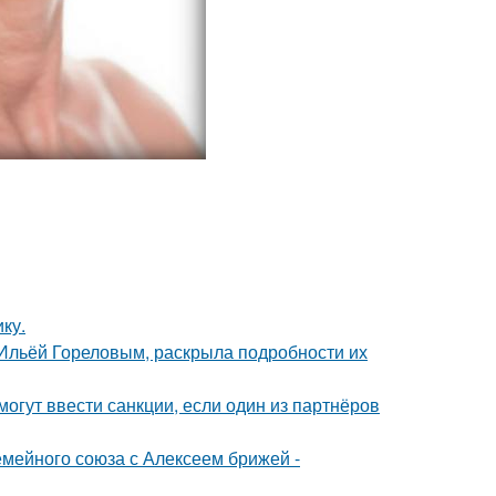
ку.
с Ильёй Гореловым, раскрыла подробности их
могут ввести санкции, если один из партнёров
мейного союза с Алексеем брижей -