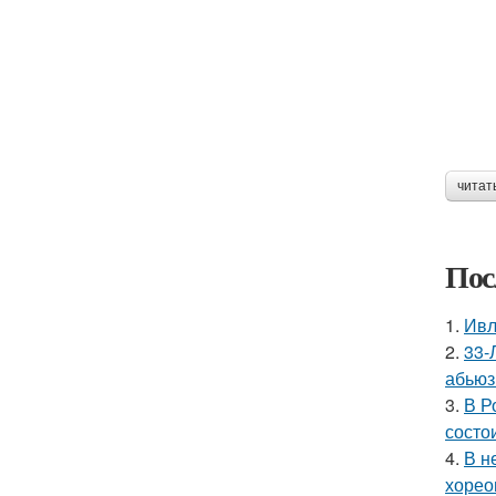
читат
Пос
1.
Ивл
2.
33-
абьюз
3.
В Р
состои
4.
В н
хорео