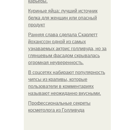
карьеры.
Куриные яйца: лучший источник
белка для женщин или опасный
продукт
Ранняя слава сделала Скарлетт
йоханссон одной из самых
узнаваемых актрис голливуда, но за
глянцевым фасадом скрывалась
огромная неуверенность.
В соцсетях набирают популярность
чипсы из крапивы, которые
пользователи в комментариях
называют неожиданно вкусными.
Профессиональные секреты
косметолога из Голливуда