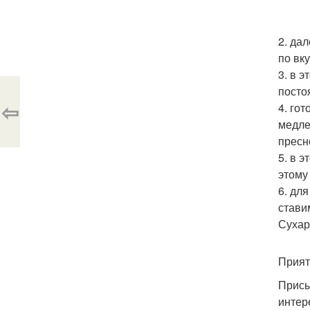
2. да
по вку
3. в 
посто
⇦
4. го
медле
пресн
5. в 
этому
6. дл
стави
Сухар
Прият
Присы
интер