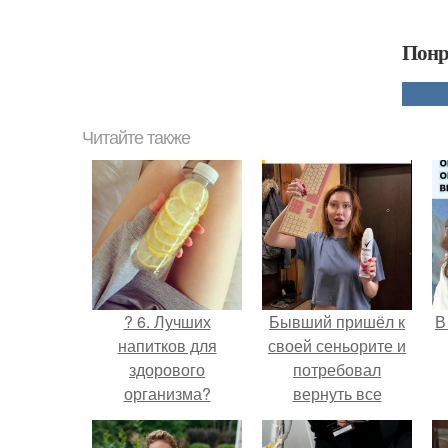
Понр
Читайте также
? 6. Лучших
Бывший пришёл к
В
напитков для
своей сеньорите и
здорового
потребовал
организма?
вернуть все
подарки.