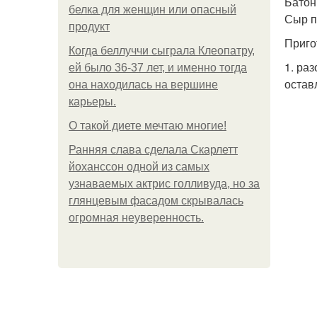
Батон 
белка для женщин или опасный
Сыр п
продукт
Приго
Когда беллуччи сыграла Клеопатру,
1. ра
ей было 36-37 лет, и именно тогда
остав
она находилась на вершине
карьеры.
О такой диете мечтаю многие!
Ранняя слава сделала Скарлетт
йоханссон одной из самых
узнаваемых актрис голливуда, но за
глянцевым фасадом скрывалась
огромная неуверенность.