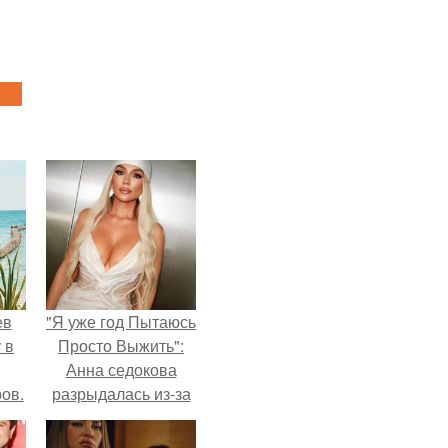
ев
"Я уже год Пытаюсь
 в
Просто Выжить":
Анна седокова
ов.
разрыдалась из-за
жесткой травли и
проклятий в сети.