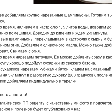
лее добавляем крупно нарезанные шампиньоны. Готовим 15
су.
это время, наливаем в кастрюлю 1, 5 литра воды, доводим д
янно помешивая. Доводим до кипения и ждем 2-3 минуты.
товые шампиньоны перекладываем в кастрюлю с сырным бул
нном огне. Добавляем сливочного масла. Можно также добав
оват. Снимаем с огня.
это время нарезаем петрушку. Ее можно добавить сразу в ка
 супу хорошо подойдут сухарики из свежего батона.
я сухариков нарезаем кубиками батон, кладем на смазанны
м на 5-7 минут в разогретую духовку (200 градусов), после 
ики добавляем индивидуально в тарелки.
ного аппетита!
лайте свои ПП рецепты с качественными фото и подсчетом
есное и полезное будет опубликовано у нас!