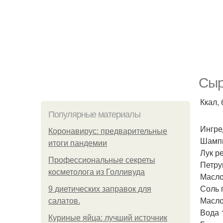
Сыр
Ккал, 
Популярные материалы
Ингре
Коронавирус: предварительные
Шампи
итоги пандемии
Лук р
Профессиональные секреты
Петру
косметолога из Голливуда
Масло
Соль 
9 диетических заправок для
Масло
салатов.
Вода 1
Куриные яйца: лучший источник