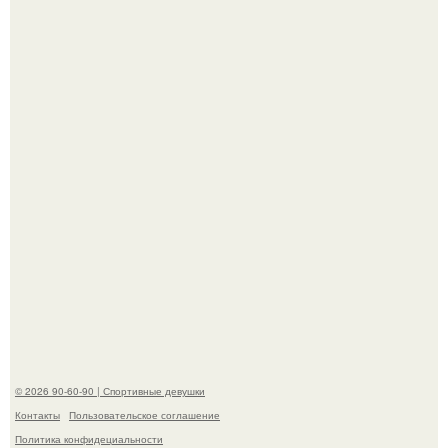
До мировой славы ее пытались увлечь баскетболом:
отец, школьный учитель физкультуры и поклонник этой
игры, записал дочь в секцию.
"Лучше бы и Дальше Продолжала их Прятать": в сети
обсудили внешность сыновей Шерон стоун.
© 2026 90-60-90 | Спортивные девушки
Контакты
Пользовательское соглашение
Политика конфидециальности