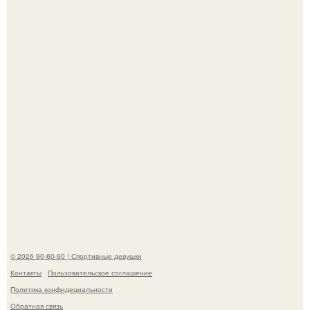
"Я уже год Пытаюсь Просто Выжить": Анна седокова
разрыдалась из-за жесткой травли и проклятий в сети.
Жена Курбана Омарова Валерия оказалась в центре
скандала после визита блогера Марины ильиной в её
косметологическую клинику.
© 2026 90-60-90 | Спортивные девушки
Контакты
Пользовательское соглашение
Политика конфидециальности
Обратная связь