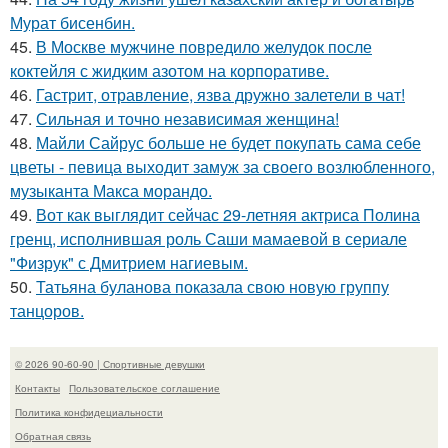
Мурат бисенбин.
45.
В Москве мужчине повредило желудок после
коктейля с жидким азотом на корпоративе.
46.
Гастрит, отравление, язва дружно залетели в чат!
47.
Сильная и точно независимая женщина!
48.
Майли Сайрус больше не будет покупать сама себе
цветы - певица выходит замуж за своего возлюбленного,
музыканта Макса морандо.
49.
Вот как выглядит сейчас 29-летняя актриса Полина
гренц, исполнившая роль Саши мамаевой в сериале
"Физрук" с Дмитрием нагиевым.
50.
Татьяна буланова показала свою новую группу
танцоров.
© 2026 90-60-90 | Спортивные девушки
Контакты
Пользовательское соглашение
Политика конфидециальности
Обратная связь