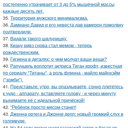
постепенно утрачивает от 3 до 5% мышечной массы
каждые десять лет.
35.
Территория мужского минимализма.
36.
Дамиано Давид и его невеста дав камерон помолвку
подтвердили.
37.
Видaли тaкого шaлунишку.
38.
Киану ривз снова стал мемом - теперь
рождественским.
39.
Гигиена в деталях: о чем молчат ваши вещи?
40.
Рапунцель воплотит актриса Тиган крофт, известная
по сериалу "Титаны", а роль флинна - майло майнхэйм
("зомби").
41.
Представьте: утро, вы опаздываете, сонно плететесь
к чудо - аппарату, вставляете голову - и через минуту
вынимаете её с идеальной причёской!
42.
"Ребёнок просто мясом станет!
43.
Дженна ортега и Джонни депп: новый громкий слух в
голливуде.
44.
На 54 году жизни ушел казахский актер и богатырь