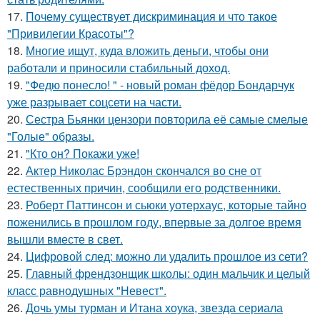
17.
Почему существует дискриминация и что такое
"Привилегии Красоты"?
18.
Многие ищут, куда вложить деньги, чтобы они
работали и приносили стабильный доход.
19.
"Федю понесло! " - новый роман фёдор Бондарчук
уже разрывает соцсети на части.
20.
Сестра Бьянки цензори повторила её самые смелые
"Голые" образы.
21.
"Кто он? Покажи уже!
22.
Актер Николас Брэндон скончался во сне от
естественных причин, сообщили его родственники.
23.
Роберт Паттинсон и сьюки уотерхаус, которые тайно
поженились в прошлом году, впервые за долгое время
вышли вместе в свет.
24.
Цифровой след: можно ли удалить прошлое из сети?
25.
Главный френдзонщик школы: один мальчик и целый
класс равнодушных "Невест".
26.
Дочь умы турман и Итана хоука, звезда сериала