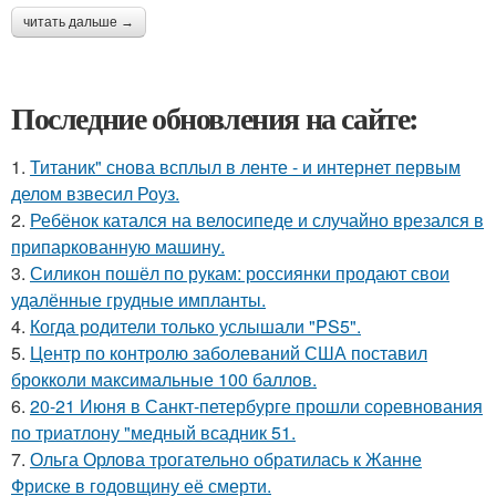
читать дальше →
Последние обновления на сайте:
1.
Титаник" снова всплыл в ленте - и интернет первым
делом взвесил Роуз.
2.
Ребёнок катался на велосипеде и случайно врезался в
припаркованную машину.
3.
Силикон пошёл по рукам: россиянки продают свои
удалённые грудные импланты.
4.
Когда родители только услышали "PS5".
5.
Центр по контролю заболеваний США поставил
брокколи максимальные 100 баллов.
6.
20-21 Июня в Санкт-петербурге прошли соревнования
по триатлону "медный всадник 51.
7.
Ольга Орлова трогательно обратилась к Жанне
Фриске в годовщину её смерти.