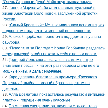
"Очень Странные Дела" Майя хоук, вышла замуж.
27.
Танцор Марчел абаби стал главным мужчиной в
жизни Анастасии Волочковой, заслуженной артистки
России.
28.
"Самый Красивый": Мэттью макконахи вспомнил, как
подростком страдал от изменений во внешности.
29.
Алексей щербаков прилетел в поддержать нурлана
сабурова.
30.
"Плюс 13 кг за Полгода": Ирина Горбачева разделась
перед камерой, чтобы показать себя с новым весом.
31.
Григорий Лепс снова оказался в самом центре
внимания прессы, и на этот раз поводом стали не его
мощные хиты, а дела сердечные.
32.
Кара делевинь блистала на премьере "Грозового
Перевала", выбрав смелый образ с акцентом на
декольте.
33.
Алла Довлатова похвасталась результатом интимной
пластики: "ощущения очень классные!
34.
По мнению специалистов, начиная с 36 лет, тело