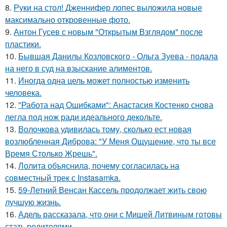
8.
Руки на стол! Дженнифер лопес выложила новые
максимально откровенные фото.
9.
Антон Гусев с новым "Открытым Взглядом" после
пластики.
10.
Бывшая Данилы Козловского - Ольга Зуева - подала
на него в суд на взыскание алиментов.
11.
Иногда одна цель может полностью изменить
человека.
12.
"Работа над Ошибками": Анастасия Костенко снова
легла под нож ради идеального декольте.
13.
Волочкова удивилась тому, сколько ест новая
возлюбленная Диброва: "У Меня Ощущение, что ты все
Время Столько Жрешь".
14.
Лолита объяснила, почему согласилась на
совместный трек с Instasamka.
15.
59-Летний Венсан Кассель продолжает жить свою
лучшую жизнь.
16.
Адель рассказала, что они с Мишей Литвиным готовы
стать родителями.