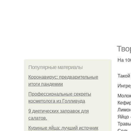
Тво
На 100
Популярные материалы
Такой
Коронавирус: предварительные
итоги пандемии
Ингре
Профессиональные секреты
Молоко
косметолога из Голливуда
Кефир 
Лимонн
9 диетических заправок для
Яйцо -
салатов.
Травы,
Куриные яйца: лучший источник
Соль -