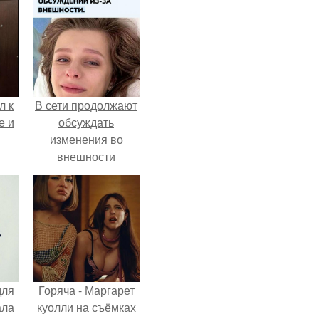
л к
В сети продолжают
е и
обсуждать
изменения во
внешности
актрисы.
для
Горяча - Маргарет
ала
куолли на съёмках