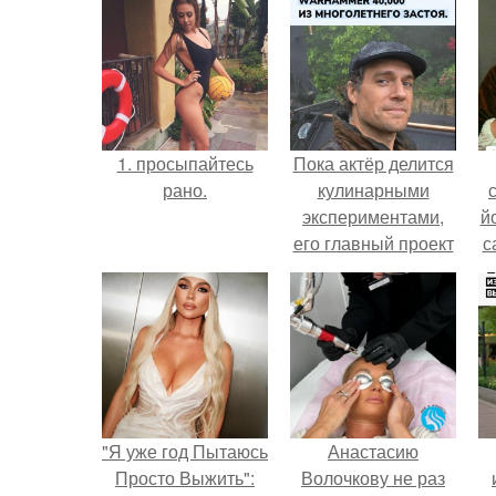
1. просыпайтесь
Пока актёр делится
рано.
кулинарными
экспериментами,
й
его главный проект
с
сделал серьёзный
шаг вперёд.
"Я уже год Пытаюсь
Анастасию
Просто Выжить":
Волочкову не раз