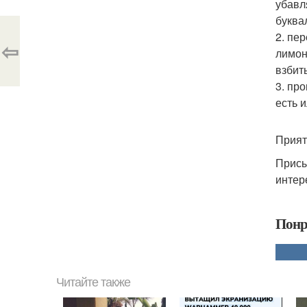
убавл
буква
2. пе
⇦
лимон
взбит
3. пр
есть 
Прият
Присы
интер
Понр
Читайте также