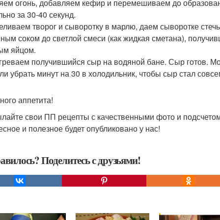
яем огонь, добавляем кефир и перемешиваем до образован
льно за 30-40 секунд.
реливаем творог и сыворотку в марлю, даем сыворотке стечь
ным соком до светлой смеси (как жидкая сметана), получив
ым яйцом.
огреваем получившийся сыр на водяной бане. Сыр готов. Мо
или убрать минут на 30 в холодильник, чтобы сыр стал совс
ного аппетита!
лайте свои ПП рецепты с качественными фото и подсчетом
есное и полезное будет опубликовано у нас!
авилось? Поделитесь с друзьями!