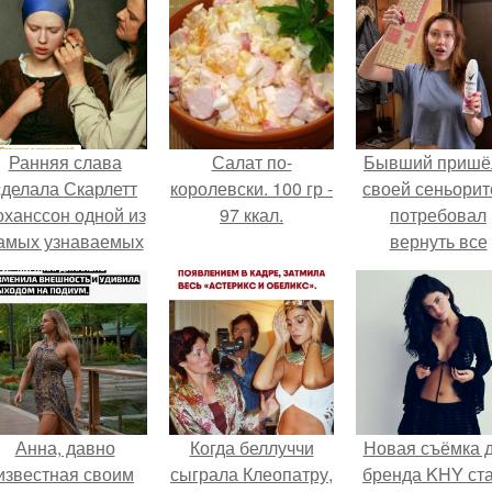
Ранняя слава
Салат по-
Бывший пришё
сделала Скарлетт
королевски. 100 гр -
своей сеньорит
оханссон одной из
97 ккал.
потребовал
амых узнаваемых
вернуть все
актрис голливуда,
подарки.
но за глянцевым
фасадом
скрывалась
огромная
неуверенность.
Анна, давно
Когда беллуччи
Новая съёмка 
известная своим
сыграла Клеопатру,
бренда KHY ст