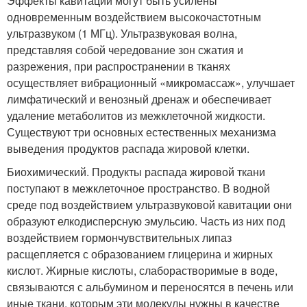
Эффекты кавитации могут быть усилены
одновременным воздействием высокочастотным
ультразвуком (1 МГц). Ультразвуковая волна,
представляя собой чередование зон сжатия и
разрежения, при распространении в тканях
осуществляет вибрационный «микромассаж», улучшает
лимфатический и венозный дренаж и обеспечивает
удаление метаболитов из межклеточной жидкости.
Существуют три основных естественных механизма
выведения продуктов распада жировой клетки.
Биохимический. Продукты распада жировой ткани
поступают в межклеточное пространство. В водной
среде под воздействием ультразвуковой кавитации они
образуют елкодисперсную эмульсию. Часть из них под
воздействием гормончувствительных липаз
расщепляется с образованием глицерина и жирных
кислот. Жирные кислоты, слаборастворимые в воде,
связываются с альбумином и переносятся в печень или
иные ткани, которым эти молекулы нужны в качестве