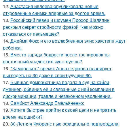
12.
Анастасия ивлеева опубликовала новые
откровенные снимки впервые за долгое время.
13.
Российский певец и шоумен Прохор Шаляпин
раскрыл секрет стройности фразой "как можно
отказаться от пельмешек?
14.
Джейми Фокс и его возлюбленная элис хакстепп ждут
ребенка.
15.
Вместо заряда бодрости после тренировок ты
постоянный упадок сил чувствуешь?
16.
"Заморозить" время: Анна седокова планирует
выглядеть на 30 даже в свои будущие 60.
17.
Бывшая домработница подала в суд на кайли
дженнер, обвинив её и связанные с ней компании в
дискриминации, травле и незаконном увольнении.
18.
Самбист Александр Емельяненко:
19.
Хотите быстрее прийти к своей цели и не тратить
время на ошибки?
20.
30-Летняя Флоренс пью официально подтвердила