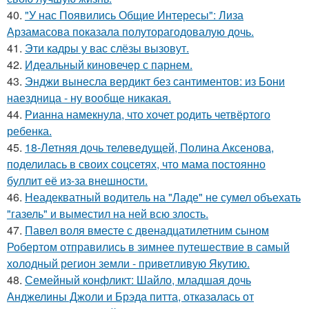
40.
"У нас Появились Общие Интересы": Лиза
Арзамасова показала полуторагодовалую дочь.
41.
Эти кадры у вас слёзы вызовут.
42.
Идеальный киновечер с парнем.
43.
Энджи вынесла вердикт без сантиментов: из Бони
наездница - ну вообще никакая.
44.
Рианна намекнула, что хочет родить четвёртого
ребенка.
45.
18-Летняя дочь телеведущей, Полина Аксенова,
поделилась в своих соцсетях, что мама постоянно
буллит её из-за внешности.
46.
Неадекватный водитель на "Ладе" не сумел объехать
"газель" и выместил на ней всю злость.
47.
Павел воля вместе с двенадцатилетним сыном
Робертом отправились в зимнее путешествие в самый
холодный регион земли - приветливую Якутию.
48.
Семейный конфликт: Шайло, младшая дочь
Анджелины Джоли и Брэда питта, отказалась от