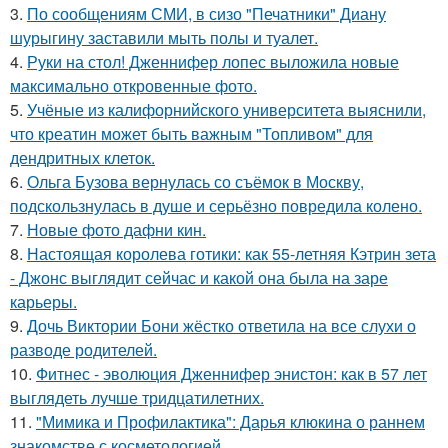
3.
По сообщениям СМИ, в сизо "Печатники" Диану
шурыгину заставили мыть полы и туалет.
4.
Руки на стол! Дженнифер лопес выложила новые
максимально откровенные фото.
5.
Учёные из калифорнийского университета выяснили,
что креатин может быть важным "Топливом" для
дендритных клеток.
6.
Ольга Бузова вернулась со съёмок в Москву,
подскользнулась в душе и серьёзно повредила колено.
7.
Новые фото дафни кин.
8.
Настоящая королева готики: как 55-летняя Кэтрин зета
- Джонс выглядит сейчас и какой она была на заре
карьеры.
9.
Дочь Виктории Бони жёстко ответила на все слухи о
разводе родителей.
10.
Фитнес - эволюция Дженнифер энистон: как в 57 лет
выглядеть лучше тридцатилетних.
11.
"Мимика и Профилактика": Дарья клюкина о раннем
знакомстве с косметологией.