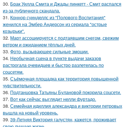
30.
Брак Уилла Смита и Джады пинкетт - Смит распался
из-за публичного скандала.
31.
Коннор суинделлс из "Полового Воспитания"
женился на Эмбер Андерсон из сериала "острые
козырьки".
32.
Март ассоциируется с подтаявшим снегом, свежим
ветром и ожиданием тёплых дней.
33.
Фото, вызывающее сильные эмоции.
34.
Необычная сцена в пункте выдачи заказов
растрогала очевидцев и быстро разлетелась по
соцсетям.
35.
Съёмочная площадка как территория повышенной
чувствительности.
36.
Подтанцовка Татьяны Булановой покорила соцсети.
37.
Вот как сейчас выглядит нелли фуртадо.
38.
Семейная идиллия александра и виктории петровых
вышла на новый уровень.
39.
39-Летняя Виктория галустян, кажется, проживает
свою лучшую жизнь.