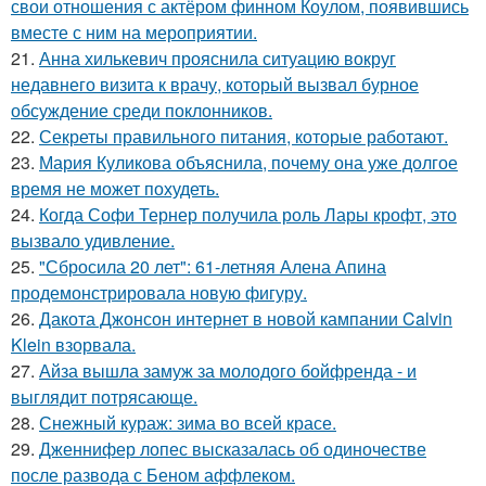
свои отношения с актёром финном Коулом, появившись
вместе с ним на мероприятии.
21.
Анна хилькевич прояснила ситуацию вокруг
недавнего визита к врачу, который вызвал бурное
обсуждение среди поклонников.
22.
Секреты правильного питания, которые работают.
23.
Мария Куликова объяснила, почему она уже долгое
время не может похудеть.
24.
Когда Софи Тернер получила роль Лары крофт, это
вызвало удивление.
25.
"Сбросила 20 лет": 61-летняя Алена Апина
продемонстрировала новую фигуру.
26.
Дакота Джонсон интернет в новой кампании Calvin
Klein взорвала.
27.
Айза вышла замуж за молодого бойфренда - и
выглядит потрясающе.
28.
Снежный кураж: зима во всей красе.
29.
Дженнифер лопес высказалась об одиночестве
после развода с Беном аффлеком.