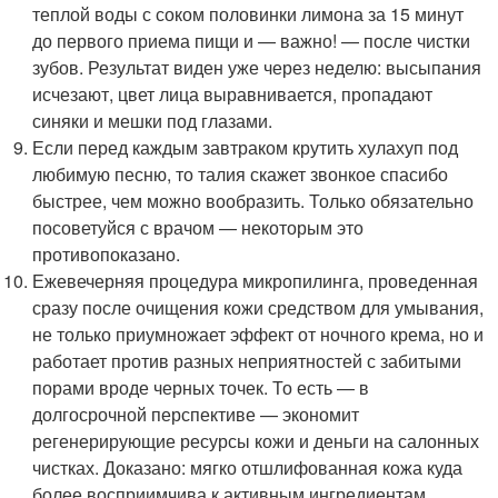
теплой воды с соком половинки лимона за 15 минут
до первого приема пищи и — важно! — после чистки
зубов. Результат виден уже через неделю: высыпания
исчезают, цвет лица выравнивается, пропадают
синяки и мешки под глазами.
Если перед каждым завтраком крутить хулахуп под
любимую песню, то талия скажет звонкое спасибо
быстрее, чем можно вообразить. Только обязательно
посоветуйся с врачом — некоторым это
противопоказано.
Ежевечерняя процедура микропилинга, проведенная
сразу после очищения кожи средством для умывания,
не только приумножает эффект от ночного крема, но и
работает против разных неприятностей с забитыми
порами вроде черных точек. То есть — в
долгосрочной перспективе — экономит
регенерирующие ресурсы кожи и деньги на салонных
чистках. Доказано: мягко отшлифованная кожа куда
более восприимчива к активным ингредиентам