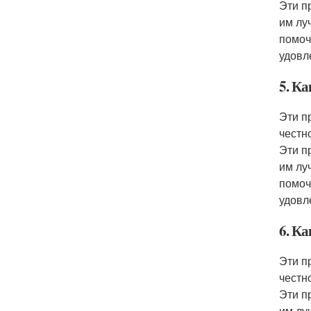
Эти п
им лу
помоч
удовл
5. Ка
Эти п
честн
Эти п
им лу
помоч
удовл
6. Ка
Эти п
честн
Эти п
им лу