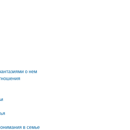
фантазиями о нем
отношения
ьи
тья
понимания в семье