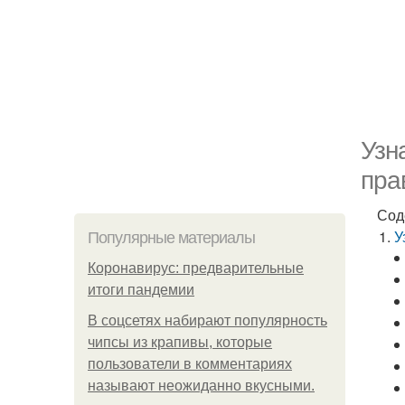
Узн
пра
Сод
У
Популярные материалы
Коронавирус: предварительные
итоги пандемии
В соцсетях набирают популярность
чипсы из крапивы, которые
пользователи в комментариях
называют неожиданно вкусными.