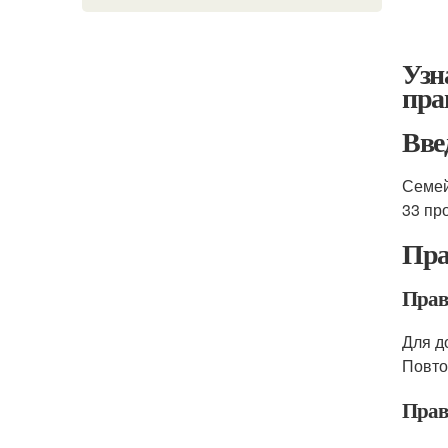
Узн
пра
Вве
Семей
33 пр
Пра
Прави
Для д
Повто
Прав