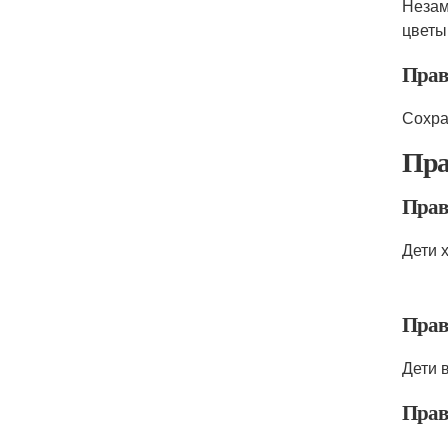
Незам
цветы
Прав
Сохра
Пра
Прав
Дети 
Прав
Дети 
Прав