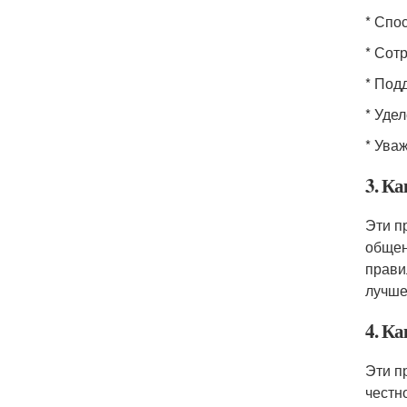
* Спо
* Сот
* Под
* Уде
* Ува
3. К
Эти п
общен
прави
лучше
4. К
Эти п
честн