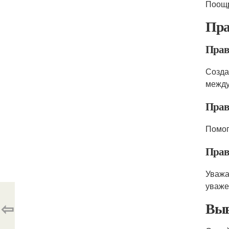
Поощр
Пра
Прав
Созда
между
Прав
Помог
Прав
Уважа
уваже
⇦
Выв