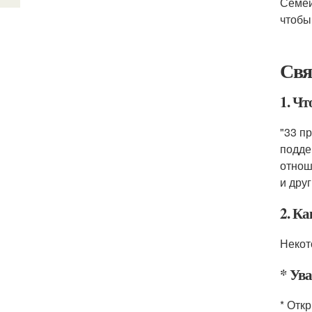
Семей
чтобы
Свя
1. Чт
"33 п
подде
отнош
и дру
2. К
Некот
* Ув
* Отк