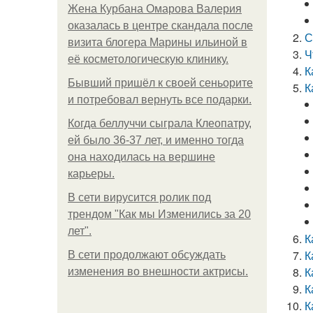
Жена Курбана Омарова Валерия
оказалась в центре скандала после
С
визита блогера Марины ильиной в
Ч
её косметологическую клинику.
К
Бывший пришёл к своей сеньорите
К
и потребовал вернуть все подарки.
Когда беллуччи сыграла Клеопатру,
ей было 36-37 лет, и именно тогда
она находилась на вершине
карьеры.
В сети вирусится ролик под
трендом "Как мы Изменились за 20
лет".
К
К
В сети продолжают обсуждать
К
изменения во внешности актрисы.
К
К