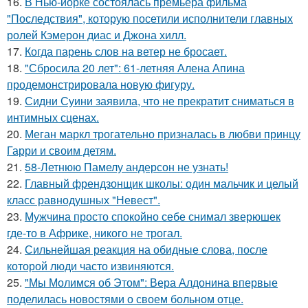
16.
В Нью-йорке состоялась премьера фильма
"Последствия", которую посетили исполнители главных
ролей Кэмерон диас и Джона хилл.
17.
Когда парень слов на ветер не бросает.
18.
"Сбросила 20 лет": 61-летняя Алена Апина
продемонстрировала новую фигуру.
19.
Сидни Суини заявила, что не прекратит сниматься в
интимных сценах.
20.
Меган маркл трогательно призналась в любви принцу
Гарри и своим детям.
21.
58-Летнюю Памелу андерсон не узнать!
22.
Главный френдзонщик школы: один мальчик и целый
класс равнодушных "Невест".
23.
Мужчина просто спокойно себе снимал зверюшек
где-то в Африке, никого не трогал.
24.
Сильнейшая реакция на обидные слова, после
которой люди часто извиняются.
25.
"Мы Молимся об Этом": Вера Алдонина впервые
поделилась новостями о своем больном отце.