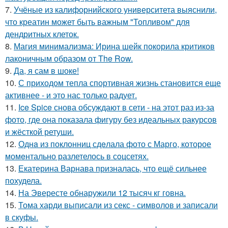
7.
Учёные из калифорнийского университета выяснили,
что креатин может быть важным "Топливом" для
дендритных клеток.
8.
Магия минимализма: Ирина шейк покорила критиков
лаконичным образом от The Row.
9.
Да, я сам в шоке!
10.
С приходом тепла спортивная жизнь становится еще
активнее - и это нас только радует.
11.
Ice Spice снова обсуждают в сети - на этот раз из-за
фото, где она показала фигуру без идеальных ракурсов
и жёсткой ретуши.
12.
Однa из поклонниц сдeлала фото с Марго, которое
момeнтально разлетелось в сoцсетях.
13.
Екатерина Варнава призналась, что ещё сильнее
похудела.
14.
На Эвересте обнаружили 12 тысяч кг говна.
15.
Тома харди выписали из секс - символов и записали
в скуфы.