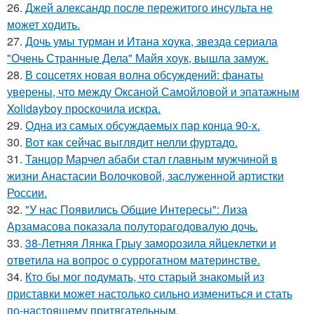
26.
Джей александр после пережитого инсульта не
может ходить.
27.
Дочь умы турман и Итана хоука, звезда сериала
"Очень Странные Дела" Майя хоук, вышла замуж.
28.
В соцсетях новая волна обсуждений: фанаты
уверены, что между Оксаной Самойловой и эпатажным
Xolidayboy проскочила искра.
29.
Одна из самых обсуждаемых пар конца 90-х.
30.
Вот как сейчас выглядит нелли фуртадо.
31.
Танцор Марчел абаби стал главным мужчиной в
жизни Анастасии Волочковой, заслуженной артистки
России.
32.
"У нас Появились Общие Интересы": Лиза
Арзамасова показала полуторагодовалую дочь.
33.
38-Летняя Лянка Грыу заморозила яйцеклетки и
ответила на вопрос о суррогатном материнстве.
34.
Кто бы мог подумать, что старый знакомый из
приставки может настолько сильно измениться и стать
по-настоящему притягательным.