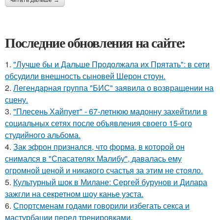
Последние обновления на сайте:
1.
"Лучше бы и Дальше Продолжала их Прятать": в сети
обсудили внешность сыновей Шерон стоун.
2.
Легендарная группа "БИС" заявила о возвращении на
сцену.
3.
"Плесень Хайпует" - 67-летнюю мадонну захейтили в
социальных сетях после объявления своего 15-ого
студийного альбома.
4.
Зак эфрон признался, что форма, в которой он
снимался в "Спасателях Малибу", давалась ему
огромной ценой и никакого счастья за этим не стояло.
5.
Культурный шок в Милане: Сергей бурунов и Дилара
зажгли на секретном шоу канье уэста.
6.
Спортсменам годами говорили избегать секса и
мастурбации перед тренировками.