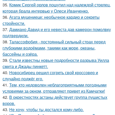
35.
Комик Сергей орлов пошутил над надеждой стрелец,
которая брала интервью у Олеси Иванченко.
36.
Агата муцениеце: необычное кардио и секреты
стройности.
37.
Дамиано Давид и его невеста дав камерон помолвку
подтвердили.
38.
Талассофобия - постоянный сильный страх перед
глубокими водоёмами, такими как море, океаны,
бассейны и озёра.
39.
Стали известны новые подробности разрыва Уилла
смита и Джады пинкетт.
40.
Новосибирец решил согреть свой кроссовер и
случайно поджёг его.
41.
Тем, кто недоволен неблагоприятными погодными
условиями за окном, отправляют привет из Камчатки!
42.
В окрестностях астаны действует группа пушистых
воров.
43.
Не хочу, чтобы ты достался кому-либо.