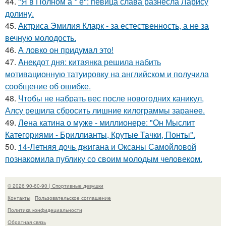
44.
"Я в Полном а * е": певица слава разнесла Ларису
долину.
45.
Актриса Эмилия Кларк - за естественность, а не за
вечную молодость.
46.
А ловко он придумал это!
47.
Aнекдот дня: китаянка решила набить
мотивационную татуировку на английском и получила
сообщение об ошибке.
48.
Чтобы не набрать вес после новогодних каникул,
Алсу решила сбросить лишние килограммы заранее.
49.
Лена катина о муже - миллионере: "Он Мыслит
Категориями - Бриллианты, Крутые Тачки, Понты".
50.
14-Летняя дочь джигана и Оксаны Самойловой
познакомила публику со своим молодым человеком.
© 2026 90-60-90 | Спортивные девушки
Контакты
Пользовательское соглашение
Политика конфидециальности
Обратная связь