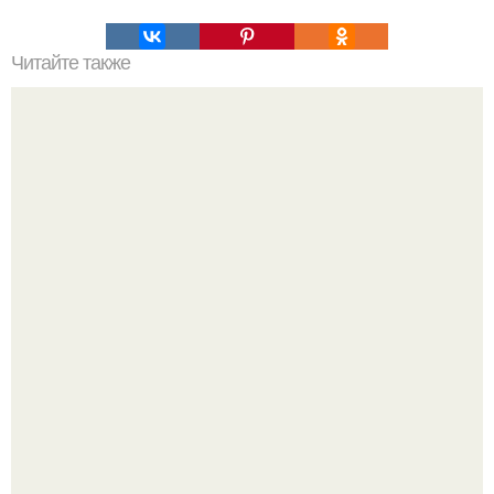
Читайте также
Диета. 7 дней, 7 стаканов: методика, которая
умерщвляет брюшной жир!