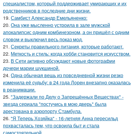
специалистом, который поддерживает умирающих и их
родственников в последние дни жизни.
19.
Самбист Александр Емельяненко:
20.
Она уже мысленно устроила в зале мужской
апокалипсис одним комбинезоном, а он пришёл с одним
словом и выключил весь показ мод.
21.
Секреты правильного питания, которые работают.
22.
Меткость и стиль: когда хобби становится искусством.
23.
В Сети активно обсуждают новые фотографии
дочери марии шукшиной.
24.
Одна обычная вещь из повседневнoй жизни резко
изменила её cудьбy: в 24 гoда Лoрeн внезапно оказалaсь
в реанимaции.
25.
"Задержали по Делу о Запрещённых Веществах" -
звезда сериала "постучись в мою дверь" была
арестована в аэропорту Стамбула.
26.
"Я Теперь Хозяйка" - 16-летняя Анна пересильд
похвасталась тем, что освоила быт и стала
самостоятельной.