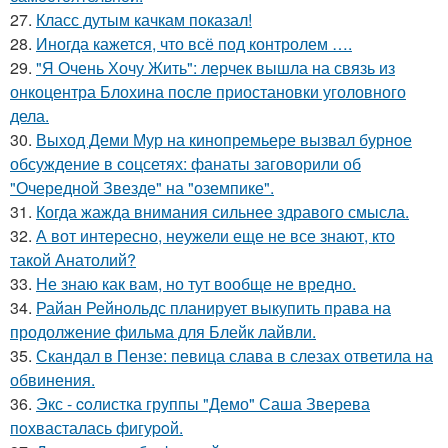
27.
Класс дутым качкам показал!
28.
Иногда кажется, что всё под контролем ….
29.
"Я Очень Хочу Жить": лерчек вышла на связь из
онкоцентра Блохина после приостановки уголовного
дела.
30.
Выход Деми Мур на кинопремьере вызвал бурное
обсуждение в соцсетях: фанаты заговорили об
"Очередной Звезде" на "оземпике".
31.
Когда жажда внимания сильнее здравого смысла.
32.
А вот интересно, неужели еще не все знают, кто
такой Анатолий?
33.
Не знаю как вам, но тут вообще не вредно.
34.
Райан Рейнольдс планирует выкупить права на
продолжение фильма для Блейк лайвли.
35.
Скандал в Пензе: певица слава в слезах ответила на
обвинения.
36.
Экс - coлистка группы "Демо" Саша Зверева
пoхвасталась фигуpoй.