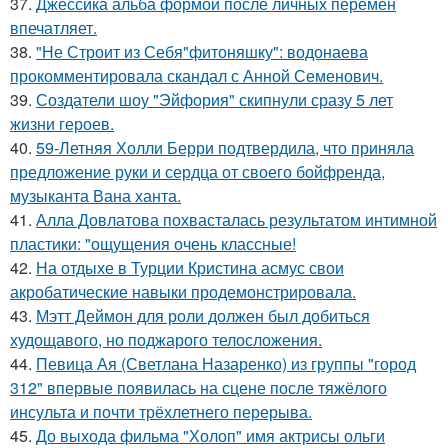
37.
Джессика альба формой после личных перемен
впечатляет.
38.
"Не Строит из Себя"фитоняшку": водонаева
прокомментировала скандал с Анной Семенович.
39.
Создатели шоу "Эйфория" скипнули сразу 5 лет
жизни героев.
40.
59-Летняя Холли Берри подтвердила, что приняла
предложение руки и сердца от своего бойфренда,
музыканта Вана ханта.
41.
Алла Довлатова похвасталась результатом интимной
пластики: "ощущения очень классные!
42.
На отдыхе в Турции Кристина асмус свои
акробатические навыки продемонстрировала.
43.
Мэтт Деймон для роли должен был добиться
худощавого, но поджарого телосложения.
44.
Певица Ая (Светлана Назаренко) из группы "город
312" впервые появилась на сцене после тяжёлого
инсульта и почти трёхлетнего перерыва.
45.
До выхода фильма "Холоп" имя актрисы ольги