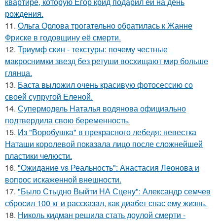
квартире, которую Егор крид подарил ей на день
рождения.
11.
Ольга Орлова трогательно обратилась к Жанне
Фриске в годовщину её смерти.
12.
Триумф скин - текстуры: почему честные
макроснимки звезд без ретуши восхищают мир больше
глянца.
13.
Баста выложил очень красивую фотосессию со
своей супругой Еленой.
14.
Супермодель Наталья водянова официально
подтвердила свою беременность.
15.
Из "Воробушка" в прекрасного лебедя: невестка
Наташи королевой показала лицо после сложнейшей
пластики челюсти.
16.
"Ожидание vs Реальность": Анастасия Леонова и
вопрос искаженной внешности.
17.
"Было Стыдно Выйти НА Сцену": Александр семчев
сбросил 100 кг и рассказал, как диабет спас ему жизнь.
18.
Николь кидман решила стать доулой смерти -