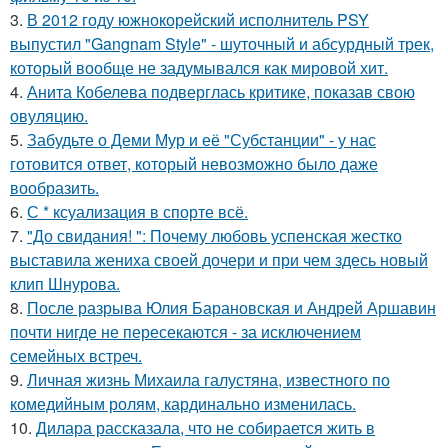
3.
В 2012 году южнокорейский исполнитель PSY
выпустил "Gangnam Style" - шуточный и абсурдный трек,
который вообще не задумывался как мировой хит.
4.
Анита Кобелева подверглась критике, показав свою
овуляцию.
5.
Забудьте о Деми Мур и её "Субстанции" - у нас
готовится ответ, который невозможно было даже
вообразить.
6.
С * ксуализация в спорте всё.
7.
"До свидания! ": Почему любовь успенская жестко
выставила жениха своей дочери и при чем здесь новый
клип Шнурова.
8.
После разрыва Юлия Барановская и Андрей Аршавин
почти нигде не пересекаются - за исключением
семейных встреч.
9.
Личная жизнь Михаила галустяна, известного по
комедийным ролям, кардинально изменилась.
10.
Дилара рассказала, что не собирается жить в