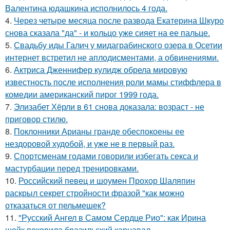
Валентина юдашкина исполнилось 4 года.
4.
Через четыре месяца после развода Екатерина Шкуро
снова сказала "да" - и кольцо уже сияет на ее пальце.
5.
Свадьбу иды Галич у мидаграбинского озера в Осетии
интернет встретил не аплодисментами, а обвинениями.
6.
Актриса Дженнифер кулидж обрела мировую
известность после исполнения роли мамы стиффлера в
комедии американский пирог 1999 года.
7.
Элизабет Хёрли в 61 снова доказала: возраст - не
приговор стилю.
8.
Поклонники Арианы гранде обеспокоены ее
нездоровой худобой, и уже не в первый раз.
9.
Спортсменам годами говорили избегать секса и
мастурбации перед тренировками.
10.
Российский певец и шоумен Прохор Шаляпин
раскрыл секрет стройности фразой "как можно
отказаться от пельмешек?
11.
"Русский Ангел в Самом Сердце Рио": как Ирина
шейк покорила бразильский карнавал.