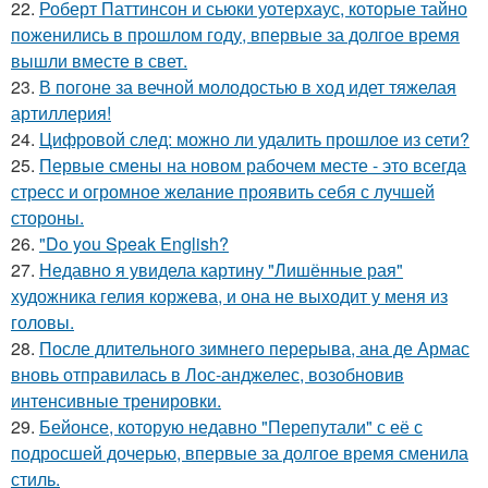
22.
Роберт Паттинсон и сьюки уотерхаус, которые тайно
поженились в прошлом году, впервые за долгое время
вышли вместе в свет.
23.
В погоне за вечной молодостью в ход идет тяжелая
артиллерия!
24.
Цифровой след: можно ли удалить прошлое из сети?
25.
Первые смены на новом рабочем месте - это всегда
стресс и огромное желание проявить себя с лучшей
стороны.
26.
"Do you Speak English?
27.
Недавно я увидела картину "Лишённые рая"
художника гелия коржева, и она не выходит у меня из
головы.
28.
После длительного зимнего перерыва, ана де Армас
вновь отправилась в Лос-анджелес, возобновив
интенсивные тренировки.
29.
Бейонсе, которую недавно "Перепутали" с её с
подросшей дочерью, впервые за долгое время сменила
стиль.