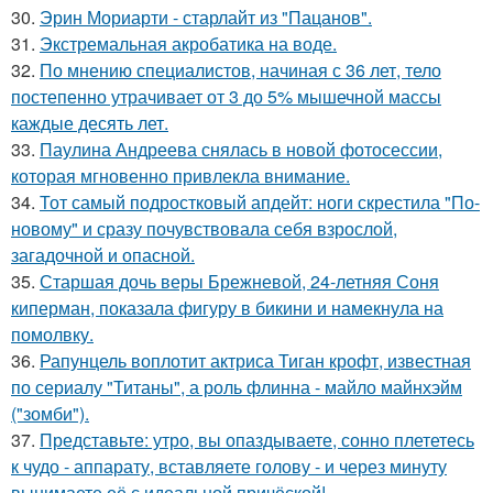
30.
Эрин Мориарти - старлайт из "Пацанов".
31.
Экстремальная акробатика на воде.
32.
По мнению специалистов, начиная с 36 лет, тело
постепенно утрачивает от 3 до 5% мышечной массы
каждые десять лет.
33.
Паулина Андреева снялась в новой фотосессии,
которая мгновенно привлекла внимание.
34.
Тот самый подростковый апдейт: ноги скрестила "По-
новому" и сразу почувствовала себя взрослой,
загадочной и опасной.
35.
Старшая дочь веры Брежневой, 24-летняя Соня
киперман, показала фигуру в бикини и намекнула на
помолвку.
36.
Рапунцель воплотит актриса Тиган крофт, известная
по сериалу "Титаны", а роль флинна - майло майнхэйм
("зомби").
37.
Представьте: утро, вы опаздываете, сонно плететесь
к чудо - аппарату, вставляете голову - и через минуту
вынимаете её с идеальной причёской!