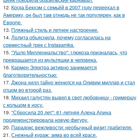
12.
Когда Бекхэм с семьёй в 2007 году переехал в
Америку, он был там отнюдь не так популярен, как в
Европе.
13.
Пляжный стиль и летнее настроение.
14.
Лолита объяснила, почему согласилась на
совместный трек с Instasamka.
15.
"Ушло Миллениальство": глюкоза призналась, что
превращается из мультяшки в человека.
16.
Кармен Электра активно занимается
благотворительностью:
17.
Джона хилл тайно женился на Оливии миллар и стал
отцом во второй раз.
18.
Михаил галустян вывел в свет любовницу - гримершу
с кольцом в носу.
19.
"Сбросила 20 лет": 61-летняя Алена Апина
продемонстрировала новую фигуру.
20.
Парадокс вежливости: необычный визит грабителя.
21.
Снежный кураж: зима во всей красе.