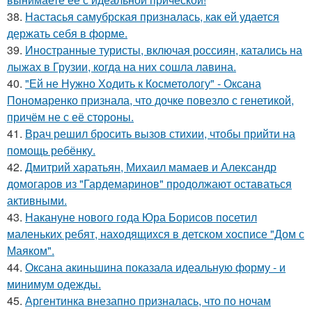
38.
Настасья самубрская призналась, как ей удается
держать себя в форме.
39.
Иностранные туристы, включая россиян, катались на
лыжах в Грузии, когда на них сошла лавина.
40.
"Ей не Нужно Ходить к Косметологу" - Оксана
Пономаренко признала, что дочке повезло с генетикой,
причём не с её стороны.
41.
Врач решил бросить вызов стихии, чтобы прийти на
помощь ребёнку.
42.
Дмитрий харатьян, Михаил мамаев и Александр
домогаров из "Гардемаринов" продолжают оставаться
активными.
43.
Накануне нового года Юра Борисов посетил
маленьких ребят, находящихся в детском хосписе "Дом с
Маяком".
44.
Оксана акиньшина показала идеальную форму - и
минимум одежды.
45.
Аргентинка внезапно призналась, что по ночам