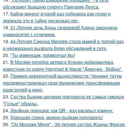
обсуждают бывшую супругу Григория Лепса.
17.
Кайли миноуг второй раз победила рак груди и
держала это в тайне несколько лет.
18.
21-Летняя дочь Анны седоковой Алина закончила
университет с отличием.
19.
44-Летняя Сиенна Миллер стала мамой в третий раз
и неожиданно вызвала бурю обсуждений в сети.
20.
"Ты изменщик, промолчал бы!
21.
В Москве погибла актриса Ксения добромилова,
известная по клипу Hammali & Navai "Девочка - Война".
22.
Пример невероятной выносливости: Ченнинг татум
продемонстрировал свои физические трансформации
ради ролей в кино.
23.
Сестра Бьянки цензори повторила её самые смелые
"Голые" образы.
24.
Двойная ловушка: как QR - код раскрыл измену.
25.
Хорошая спина, можно рыбкам поплавать!
26.
"Он Моложе Меня" - 39-летняя сестра Жанны Фриске