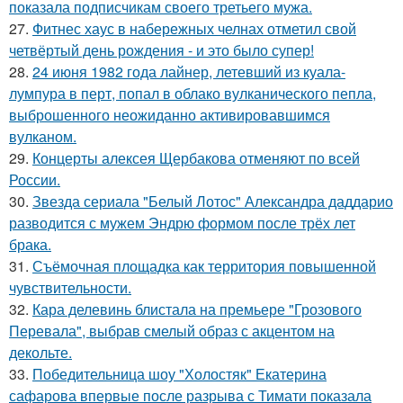
показала подписчикам своего третьего мужа.
27.
Фитнес хаус в набережных челнах отметил свой
четвёртый день рождения - и это было супер!
28.
24 июня 1982 года лайнер, летевший из куала-
лумпура в перт, попал в облако вулканического пепла,
выброшенного неожиданно активировавшимся
вулканом.
29.
Концерты алексея Щербакова отменяют по всей
России.
30.
Звезда сериала "Белый Лотос" Александра даддарио
разводится с мужем Эндрю формом после трёх лет
брака.
31.
Съёмочная площадка как территория повышенной
чувствительности.
32.
Кара делевинь блистала на премьере "Грозового
Перевала", выбрав смелый образ с акцентом на
декольте.
33.
Победительница шоу "Холостяк" Екатерина
сафарова впервые после разрыва с Тимати показала