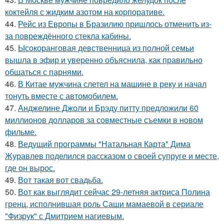
коктейля с жидким азотом на корпоративе.
44.
Рейс из Европы в Бразилию пришлось отменить из-
за повреждённого стекла кабины.
45.
Ысокоранговая девственница из полной семьи
вышла в эфир и уверенно объяснила, как правильно
общаться с парнями.
46.
В Китае мужчина слетел на машине в реку и начал
тонуть вместе с автомобилем.
47.
Анджелине Джоли и Брэду питту предложили 60
миллионов долларов за совместные съемки в новом
фильме.
48.
Ведущий программы "Натальная Карта" Дима
Журавлев поделился рассказом о своей супруге и месте,
где он вырос.
49.
Вот такая вот свадьба.
50.
Вот как выглядит сейчас 29-летняя актриса Полина
гренц, исполнившая роль Саши мамаевой в сериале
"Физрук" с Дмитрием нагиевым.