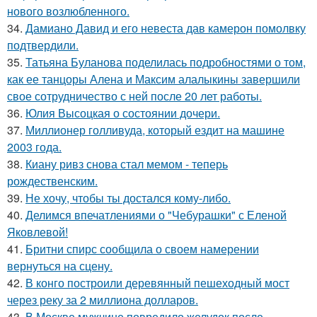
нового возлюбленного.
34.
Дамиано Давид и его невеста дав камерон помолвку
подтвердили.
35.
Татьяна Буланова поделилась подробностями о том,
как ее танцоры Алена и Максим алалыкины завершили
свое сотрудничество с ней после 20 лет работы.
36.
Юлия Высоцкая о состоянии дочери.
37.
Миллионер голливуда, который ездит на машине
2003 года.
38.
Киану ривз снова стал мемом - теперь
рождественским.
39.
Не хочу, чтобы ты достался кому-либо.
40.
Делимся впечатлениями о "Чебурашки" с Еленой
Яковлевой!
41.
Бритни спирс сообщила о своем намерении
вернуться на сцену.
42.
В конго построили деревянный пешеходный мост
через реку за 2 миллиона долларов.
43.
В Москве мужчине повредило желудок после