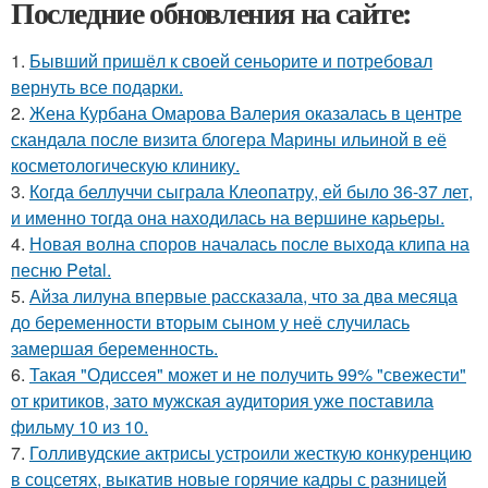
Последние обновления на сайте:
1.
Бывший пришёл к своей сеньорите и потребовал
вернуть все подарки.
2.
Жена Курбана Омарова Валерия оказалась в центре
скандала после визита блогера Марины ильиной в её
косметологическую клинику.
3.
Когда беллуччи сыграла Клеопатру, ей было 36-37 лет,
и именно тогда она находилась на вершине карьеры.
4.
Новая волна споров началась после выхода клипа на
песню Petal.
5.
Айза лилуна впервые рассказала, что за два месяца
до беременности вторым сыном у неё случилась
замершая беременность.
6.
Такая "Одиссея" может и не получить 99% "свежести"
от критиков, зато мужская аудитория уже поставила
фильму 10 из 10.
7.
Голливудские актрисы устроили жесткую конкуренцию
в соцсетях, выкатив новые горячие кадры с разницей