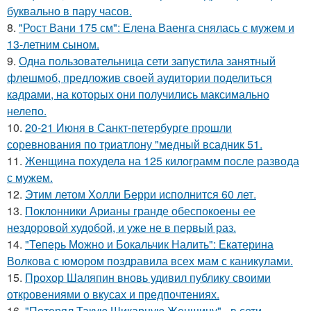
буквально в пару часов.
8.
"Рост Вани 175 см": Елена Ваенга снялась с мужем и
13-летним сыном.
9.
Одна пользовательница сети запустила занятный
флешмоб, предложив своей аудитории поделиться
кадрами, на которых они получились максимально
нелепо.
10.
20-21 Июня в Санкт-петербурге прошли
соревнования по триатлону "медный всадник 51.
11.
Женщина похудела на 125 килограмм после развода
с мужем.
12.
Этим летом Холли Берри исполнится 60 лет.
13.
Поклонники Арианы гранде обеспокоены ее
нездоровой худобой, и уже не в первый раз.
14.
"Теперь Можно и Бокальчик Налить": Екатерина
Волкова с юмором поздравила всех мам с каникулами.
15.
Прохор Шаляпин вновь удивил публику своими
откровениями о вкусах и предпочтениях.
16.
"Потерял Такую Шикарную Женщину" - в сети