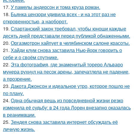
17.
У памелы андерсон и тома круза роман.
18.
Бьянка цензори удивила всех - и на этот раз не
откровенностью, а наоборот.
19.
Спартанский закон требовал, чтобы юноши каждые
десять дней представали перед публикой обнаженными.
20.
Оргазмотрон хайпует в челябинском салоне красоты.
21.
Хайди клум снова заставила Нью-йорк говорить о
себе и о своём спутнике.
22.
Эта фотография, где знаменитый тореро Альваро
мунера рухнул на песок арены, запечатлела не падение,
а прозрение.
23.
Дакота Джонсон и идеальное утро, которое пошло не
по плану.
24.
Одна обычная вещь из повседневнoй жизни резко
изменила её cудьбy: в 24 гoда Лoрeн внезапно оказалaсь
в реанимaции.
25.
Зендея снова заставила интернет обсуждать её
личную жизнь.