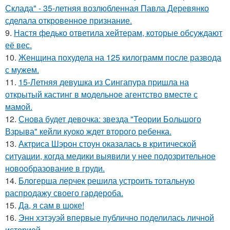
Склада" - 35-летняя возлюбленная Павла Деревянко
сделала откровенное признание.
9.
Настя федько ответила хейтерам, которые обсуждают
её вес.
10.
Женщина похудела на 125 килограмм после развода
с мужем.
11.
15-Летняя девушка из Сингапура пришла на
открытый кастинг в модельное агентство вместе с
мамой.
12.
Снова будет девочка: звезда "Теории Большого
Взрыва" кейли куоко ждет второго ребенка.
13.
Актриса Шэрон стоун оказалась в критической
ситуации, когда медики выявили у нее подозрительное
новообразование в груди.
14.
Блогерша лерчек решила устроить тотальную
распродажу своего гардероба.
15.
Да, я сам в шоке!
16.
Энн хэтэуэй впервые публично поделилась личной
историей.