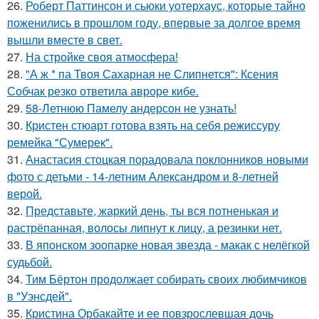
26.
Роберт Паттинсон и сьюки уотерхаус, которые тайно
поженились в прошлом году, впервые за долгое время
вышли вместе в свет.
27.
На стройке своя атмосфера!
28.
"А ж * па Твоя Сахарная не Слипнется": Ксения
Собчак резко ответила авроре кибе.
29.
58-Летнюю Памелу андерсон не узнать!
30.
Кристен стюарт готова взять на себя режиссуру
ремейка "Сумерек".
31.
Анастасия стоцкая порадовала поклонников новыми
фото с детьми - 14-летним Александром и 8-летней
верой.
32.
Представьте, жаркий день, ты вся потненькая и
растрёпанная, волосы липнут к лицу, а резинки нет.
33.
В японском зоопарке новая звезда - макак с нелёгкой
судьбой.
34.
Тим Бёртон продолжает собирать своих любимчиков
в "Уэнсдей".
35.
Кристина Орбакайте и ее повзрослевшая дочь