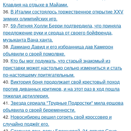
Клавдия на отдыхе в Майами.
36.
В Италии состоялось торжественное открытие XXV
зимних олимпийских игр.
37.
59-Летняя Холли Берри подтвердила, что приняла
предложение руки и сердца от своего бойфренда,
музыканта Вана ханта.
38.
Дамиано Давид и его избранница дав Камерон
объявили о своей помолвке.
39.
Кто бы мог подумать, что старый знакомый из
приставки может настолько сильно измениться и стать
по-настоящему притягательным.
40.
Виктория боня продолжает свой крестовый поход
против диванных критиков, и на этот раз в ход пошла
тяжелая артиллерия.
41.
Звезда сериала "Трудные Подростки" мила ершова
объявила о своей беременности.
42.
Новосибирец решил согреть свой кроссовер и
случайно поджёг его.
43.
Старшая дочь веры Брежневой, 24-летняя Соня