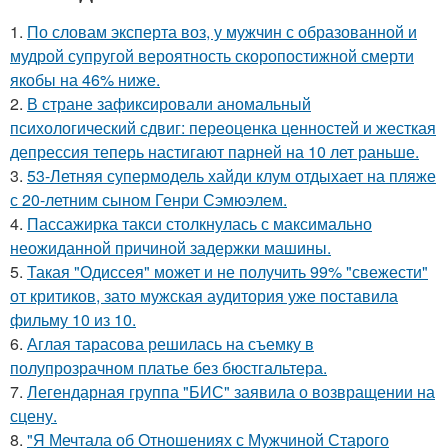
1.
По словам эксперта воз, у мужчин с образованной и
мудрой супругой вероятность скоропостижной смерти
якобы на 46% ниже.
2.
В стране зафиксировали аномальный
психологический сдвиг: переоценка ценностей и жесткая
депрессия теперь настигают парней на 10 лет раньше.
3.
53-Летняя супермодель хайди клум отдыхает на пляже
с 20-летним сыном Генри Сэмюэлем.
4.
Пассажирка такси столкнулась с максимально
неожиданной причиной задержки машины.
5.
Такая "Одиссея" может и не получить 99% "свежести"
от критиков, зато мужская аудитория уже поставила
фильму 10 из 10.
6.
Аглая тарасова решилась на съемку в
полупрозрачном платье без бюстгальтера.
7.
Легендарная группа "БИС" заявила о возвращении на
сцену.
8.
"Я Мечтала об Отношениях с Мужчиной Старого