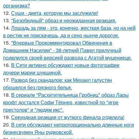
организма?
12.
Суши - диета, которую мы заслужили!
13.
"Безобидный" образ и неожиданная реакция.
14.
Лошадь за лям - это, конечно, жесткая база, но на ней
в рестик не прискачешь, да и сено нынче дорогое.
15.
"Впервые Прокомментировал Обвинения в
Домашнем Насилии" - 38-летний Павел прилучный
поделился своей версией развода с Агатой муцениеце.
16.
В Сети активно обсуждают новые фотографии
дочери марии шукшиной.
17.
Развод без скандалов: как Михаил галустян
обошелся без грязного белья.
18.
В сериале "Расхитительница Гробниц" образ Лары
крофт достался Софи Тёрнер, известной по "игре
престолов" и "людям икс".
19.
Секундная реакция от жуткого финала отделила!
20.
В сети обсуждают непропорционально длинные ноги
бизнесвумен Яны рудковской.