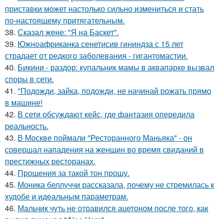
приставки может настолько сильно измениться и стать
по-настоящему притягательным.
38.
Сказал жене: "Я на Баскет".
39.
Южноафриканка сенетисив гининдза с 15 лет
страдает от редкого заболевания - гигантомастии.
40.
Бикини - раздор: купальник мамы в аквапарке вызвал
споры в сети.
41.
"Подожди, зайка, подожди, не начинай рожать прямо
в машине!
42.
В сети обсуждают кейс, где фантазия опередила
реальность.
43.
В Москве поймали "Ресторанного Маньяка" - он
совершал нападения на женщин во время свиданий в
престижных ресторанах.
44.
Прощения за такой тон прошу.
45.
Моника беллуччи рассказала, почему не стремилась к
худобе и идеальным параметрам.
46.
Мальчик чуть не отравился ацетоном после того, как