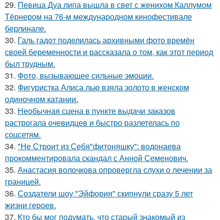
29.
Певица Дуа липа вышла в свет с женихом Каллумом
Тёрнером на 76-м международном кинофестивале
берлинале.
30.
Галь гадот поделилась архивными фото времён
своей беременности и рассказала о том, как этот период
был трудным.
31.
Фото, вызывающее сильные эмоции.
32.
Фигуристка Алиса лью взяла золото в женском
одиночном катании.
33.
Необычная сцена в пункте выдачи заказов
растрогала очевидцев и быстро разлетелась по
соцсетям.
34.
"Не Строит из Себя"фитоняшку": водонаева
прокомментировала скандал с Анной Семенович.
35.
Анастасия волочкова опровергла слухи о лечении за
границей.
36.
Создатели шоу "Эйфория" скипнули сразу 5 лет
жизни героев.
37.
Кто бы мог подумать, что старый знакомый из