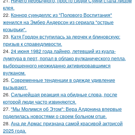
21.
Ничего необычного, просто сидни Суини стала лицом
клея.
22.
Коннор суинделлс из "Полового Воспитания"
женился на Эмбер Андерсон из сериала "острые
козырьки".
23.
Катя Гордон вступилась за лерчек и блиновскую:
призыв к справедливости.
24.
24 июня 1982 года лайнер, летевший из куала-
лумпура в перт, попал в облако вулканического пепла,
выброшенного неожиданно активировавшимся
вулканом.
25.
Современные тенденции в одежде удивление
вызывают.
26.
Сильнейшая реакция на обидные слова, после
которой люди часто извиняются.
27.
"Мы Молимся об Этом": Вера Алдонина впервые
поделилась новостями о своем больном отце.
28.
Ана де Армас признана самой красивой актрисой
2025 года.