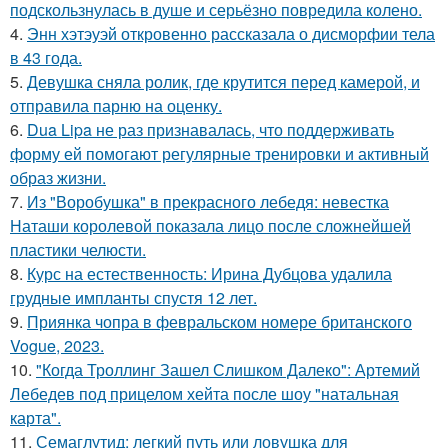
подскользнулась в душе и серьёзно повредила колено.
4.
Энн хэтэуэй откровенно рассказала о дисморфии тела
в 43 года.
5.
Девушка сняла ролик, где крутится перед камерой, и
отправила парню на оценку.
6.
Dua Lipa не раз признавалась, что поддерживать
форму ей помогают регулярные тренировки и активный
образ жизни.
7.
Из "Воробушка" в прекрасного лебедя: невестка
Наташи королевой показала лицо после сложнейшей
пластики челюсти.
8.
Курс на естественность: Ирина Дубцова удалила
грудные импланты спустя 12 лет.
9.
Приянка чопра в февральском номере британского
Vogue, 2023.
10.
"Когда Троллинг Зашел Слишком Далеко": Артемий
Лебедев под прицелом хейта после шоу "натальная
карта".
11.
Семаглутид: легкий путь или ловушка для