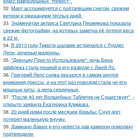
класс равнодушных "Невест".
32.
Март ассоциируется с подтаявшим снегом, свежим
ветром и ожиданием тёплых дней.
33.
Знаменитая актриса Светлана Пермякова показала
свежие фотографии, на которых заметна её потеря веса
в 22 кг.
34.
В 2013 году Тимоти шаламе встречался с Лурдес
Леон, дочерью мадонны.
35.
"Девушку Просто Использовали": дочь Бена
аффлека стала пешкой в его разводе с Джей Ло.
36.
Григорий Лепс снова оказался в самом центре
внимания прессы, и на этот раз поводом стали не его
мощные хиты, а дела сердечные.
37.
"После 40 лет Волшебных Таблеток не Существует", -
открыто заявила Екатерина Климова.
38.
20 дней дома после месяцев борьбы: Снуп догг
потерял маленькую внучку.
39.
Дамиано Давид и его невеста дав камерон помолвку
подтвердили.