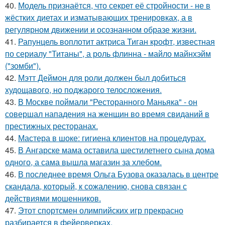
40.
Модель признаётся, что секрет её стройности - не в
жёстких диетах и изматывающих тренировках, а в
регулярном движении и осознанном образе жизни.
41.
Рапунцель воплотит актриса Тиган крофт, известная
по сериалу "Титаны", а роль флинна - майло майнхэйм
("зомби").
42.
Мэтт Деймон для роли должен был добиться
худощавого, но поджарого телосложения.
43.
В Москве поймали "Ресторанного Маньяка" - он
совершал нападения на женщин во время свиданий в
престижных ресторанах.
44.
Мастера в шоке: гигиена клиентов на процедурах.
45.
В Ангарске мама оставила шестилетнего сына дома
одного, а сама вышла магазин за хлебом.
46.
В последнее время Ольга Бузова оказалась в центре
скандала, который, к сожалению, снова связан с
действиями мошенников.
47.
Этот спортсмен олимпийских игр прекрасно
разбирается в фейерверках.