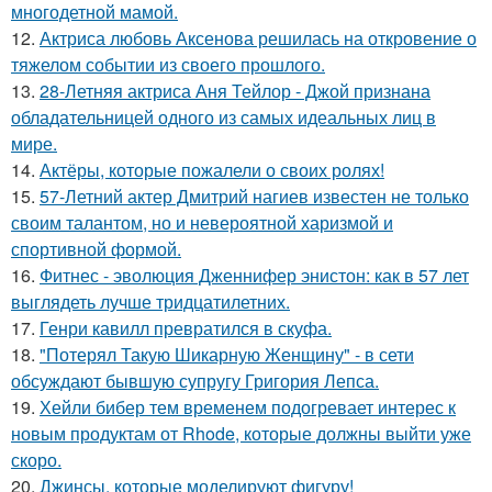
многодетной мамой.
12.
Актриса любовь Аксенова решилась на откровение о
тяжелом событии из своего прошлого.
13.
28-Летняя актриса Аня Тейлор - Джой признана
обладательницей одного из самых идеальных лиц в
мире.
14.
Актёры, которые пожалели о своих ролях!
15.
57-Летний актер Дмитрий нагиев известен не только
своим талантом, но и невероятной харизмой и
спортивной формой.
16.
Фитнес - эволюция Дженнифер энистон: как в 57 лет
выглядеть лучше тридцатилетних.
17.
Генри кавилл превратился в скуфа.
18.
"Потерял Такую Шикарную Женщину" - в сети
обсуждают бывшую супругу Григория Лепса.
19.
Хейли бибер тем временем подогревает интерес к
новым продуктам от Rhode, которые должны выйти уже
скоро.
20.
Джинсы, которые моделируют фигуру!