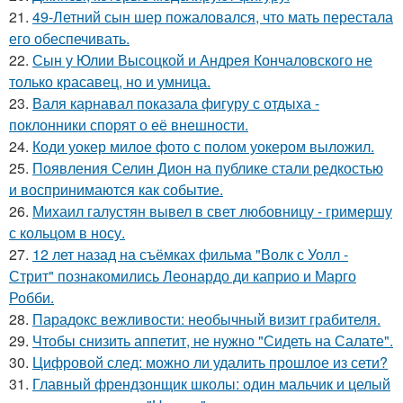
21.
49-Летний сын шер пожаловался, что мать перестала
его обеспечивать.
22.
Сын у Юлии Высоцкой и Андрея Кончаловского не
только красавец, но и умница.
23.
Валя карнавал показала фигуру с отдыха -
поклонники спорят о её внешности.
24.
Коди уокер милое фото с полом уокером выложил.
25.
Появления Селин Дион на публике стали редкостью
и воспринимаются как событие.
26.
Михаил галустян вывел в свет любовницу - гримершу
с кольцом в носу.
27.
12 лет назад на съёмках фильма "Волк с Уолл -
Стрит" познакомились Леонардо ди каприо и Марго
Робби.
28.
Парадокс вежливости: необычный визит грабителя.
29.
Чтобы снизить аппетит, не нужно "Сидеть на Салате".
30.
Цифровой след: можно ли удалить прошлое из сети?
31.
Главный френдзонщик школы: один мальчик и целый