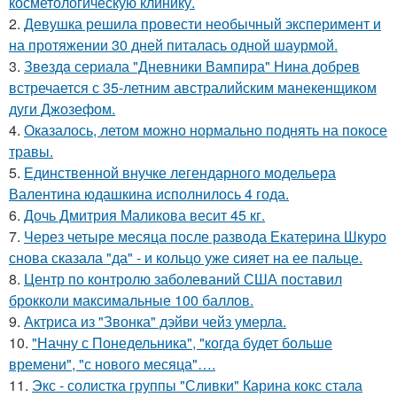
косметологическую клинику.
2.
Девушка решила провести необычный эксперимент и
на протяжении 30 дней питалась одной шаурмой.
3.
Звeздa сериала "Дневники Вампира" Нина добрев
встречается с 35-летним австралийским манекенщиком
дуги Джозефом.
4.
Оказалось, летом можно нормально поднять на покосе
травы.
5.
Единственной внучке легендарного модельера
Валентина юдашкина исполнилось 4 года.
6.
Дочь Дмитрия Маликова весит 45 кг.
7.
Через четыре месяца после развода Екатерина Шкуро
снова сказала "да" - и кольцо уже сияет на ее пальце.
8.
Центр по контролю заболеваний США поставил
брокколи максимальные 100 баллов.
9.
Актриса из "Звонка" дэйви чейз умерла.
10.
"Начну с Понедельника", "когда будет больше
времени", "с нового месяца"….
11.
Экс - солистка группы "Сливки" Карина кокс стала