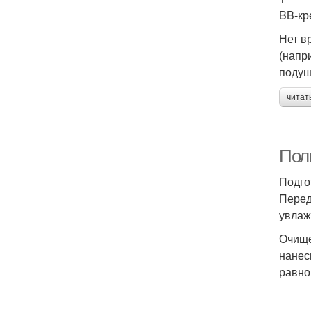
BB-кр
Нет в
(напр
подуш
читат
Полн
Подго
Перед
увлаж
Очище
нанес
равно