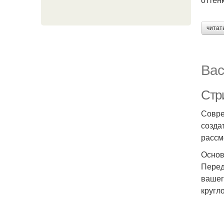
читат
Вас
Стр
Совре
созда
рассм
Основ
Перед
вашег
кругл