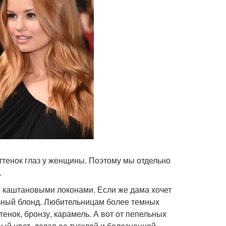
ттенок глаз у женщины. Поэтому мы отдельно
.
и каштановыми локонами. Если же дама хочет
альный блонд. Любительницам более темных
енок, бронзу, карамель. А вот от пепельных
ый цвет, делая ее тусклой и болезненной.