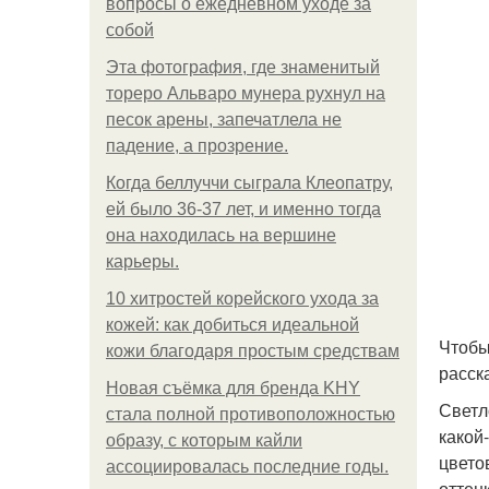
вопросы о ежедневном уходе за
собой
Эта фотография, где знаменитый
тореро Альваро мунера рухнул на
песок арены, запечатлела не
падение, а прозрение.
Когда беллуччи сыграла Клеопатру,
ей было 36-37 лет, и именно тогда
она находилась на вершине
карьеры.
10 хитростей корейского ухода за
кожей: как добиться идеальной
Чтобы
кожи благодаря простым средствам
расск
Новая съёмка для бренда KHY
Светл
стала полной противоположностью
какой
образу, с которым кайли
цвето
ассоциировалась последние годы.
оттен