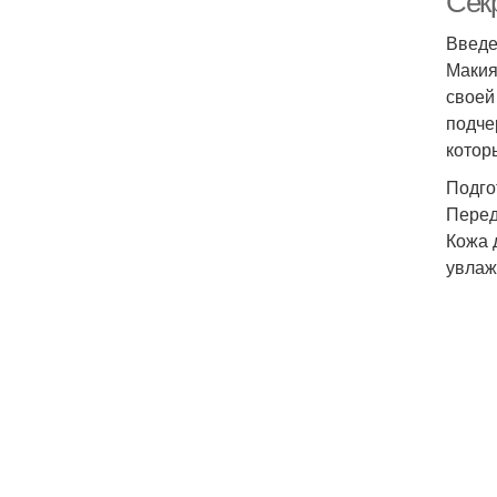
Сек
Введ
Макия
своей
подче
котор
Подго
Перед
Кожа 
увлаж