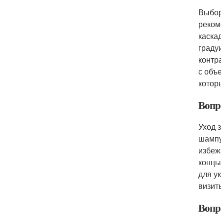
Выбор
реком
каска
граду
контр
с объ
котор
Вопр
Уход 
шампу
избеж
концы
для у
визит
Вопр