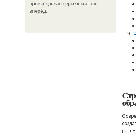
проект сделал серьёзный шаг
вперёд.
К
Стр
обр
Совре
созда
рассм