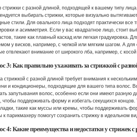
 стрижки с разной длиной, подходящей к вашему типу лица,
ендуется выбирать стрижки, которые визуально вытягивают
дные стили. Для овального лица подходят практически все
ировки и асимметрия. Если у вас квадратное лицо, стоит вы
астов, такие как плавный каскад или легкая градуировка. Д
емом у висков, например, с челкой или мягким шагом. А дл
ые отвлекают внимание от широкого лба, например, с косой
ос 3: Как правильно ухаживать за стрижкой с разн
за стрижкой с разной длиной требует внимания к нескольки
ни и кондиционеры, подходящие для вашего типа волос. В
ать запутывания волос, особенно если они имеют разную дли
, чтобы поддерживать форму и избегать секущихся концов.
кладки, такие как муссы или кремы, чтобы поддерживать фо
ы к парикмахеру помогут сохранить стрижку в идеальном ви
ос 4: Какие преимущества и недостатки у стрижек с