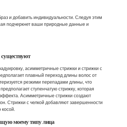
браз и добавить индивидуальности. Следуя этим
орая подчеркнет ваши природные данные и
й существуют
радуировку, асимметричные стрижки и стрижки с
предполагает плавный переход длины волос от
ктеризуется резкими перепадами длины, что
предполагает ступенчатую стрижку, которая
го эффекта. Асимметричные стрижки создают
рон. Стрижки с челкой добавляют завершенности
 косой.
дящую моему типу лица