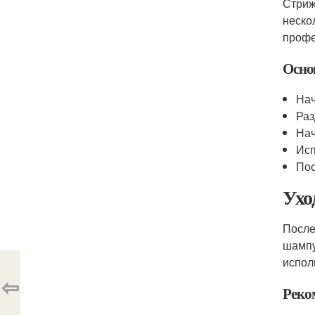
Стриж
неско
профе
Осно
Нач
Раз
Нач
Исп
Пос
Ухо
После
шампу
испол
⇦
Реко