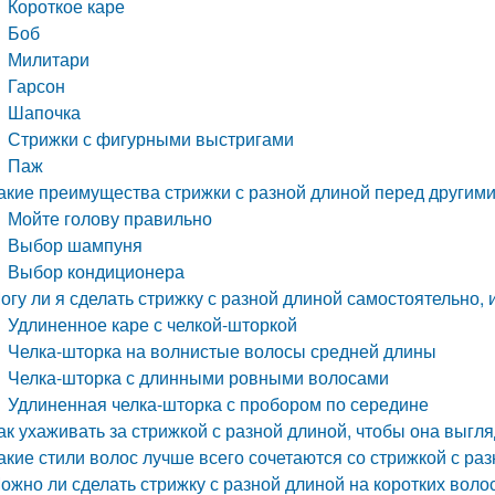
Короткое каре
Боб
Милитари
Гарсон
Шапочка
Стрижки с фигурными выстригами
Паж
акие преимущества стрижки с разной длиной перед другим
Мойте голову правильно
Выбор шампуня
Выбор кондиционера
огу ли я сделать стрижку с разной длиной самостоятельно,
Удлиненное каре с челкой-шторкой
Челка-шторка на волнистые волосы средней длины
Челка-шторка с длинными ровными волосами
Удлиненная челка-шторка с пробором по середине
ак ухаживать за стрижкой с разной длиной, чтобы она выг
акие стили волос лучше всего сочетаются со стрижкой с ра
ожно ли сделать стрижку с разной длиной на коротких воло