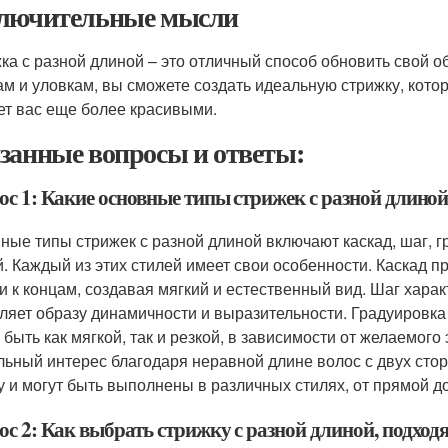
лючительные мысли
ка с разной длиной – это отличный способ обновить свой о
ам и уловкам, вы сможете создать идеальную стрижку, кот
ет вас еще более красивыми.
занные вопросы и ответы:
ос 1: Какие основные типы стрижек с разной длино
ные типы стрижек с разной длиной включают каскад, шаг, г
й. Каждый из этих стилей имеет свои особенности. Каскад 
и к концам, создавая мягкий и естественный вид. Шаг хара
ляет образу динамичности и выразительности. Градуировка 
 быть как мягкой, так и резкой, в зависимости от желаемо
льный интерес благодаря неравной длине волос с двух сто
у и могут быть выполнены в различных стилях, от прямой до
ос 2: Как выбрать стрижку с разной длиной, подхо