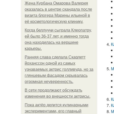
Жена Курбана Омарова Валерия
оказалась в центре скандала после
визита блогера Марины ильиной в
её косметологическую клинику.
Когда беллуччи сыграла Клеопатру,
ей было 36-37 лет, и именно тогда
она находилась на вершине
К
карьеры.
Ранняя слава сделала Скарлетт
йоханссон одной из самых
М
узнаваемых актрис голливуда, но за
глянцевым фасадом скрывалась
огромная неуверенность.
В сети продолжают обсуждать
изменения во внешности актрисы.
К
К
Пока актёр делится кулинарными
М
экспериментами, его главный