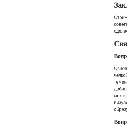
Зак
Стриж
совет
сдела
Свя
Вопр
Основ
челко
темен
добав
может
визуа
образ
Вопр