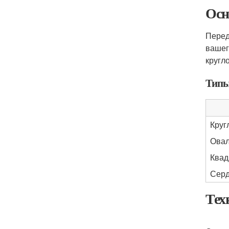
Осн
Перед
вашег
кругл
Типы
Круг
Овал
Квад
Серд
Тех