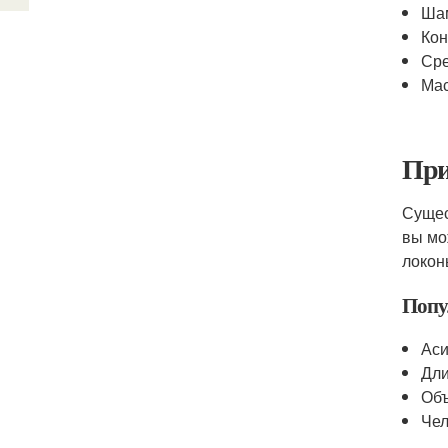
Шам
Кон
Сре
Мас
При
Сущес
вы мо
локон
Попу
Аси
Дли
Объ
Чел