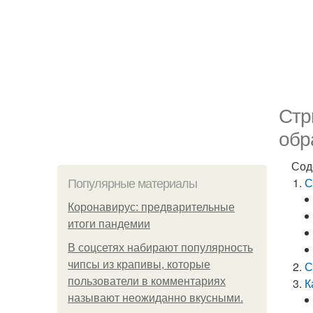
Стр
обр
Сод
С
Популярные материалы
Коронавирус: предварительные
итоги пандемии
В соцсетях набирают популярность
чипсы из крапивы, которые
С
пользователи в комментариях
К
называют неожиданно вкусными.