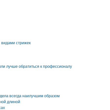
и видами стрижек
 или лучше обратиться к профессионалу
лядела всегда наилучшим образом
зной длиной
сах