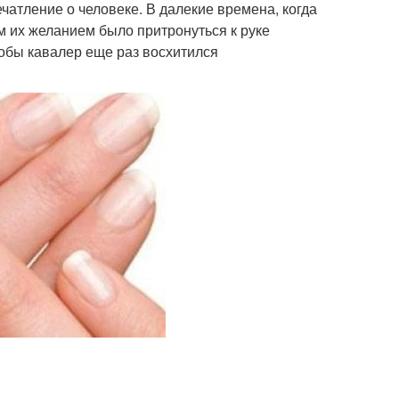
печатление о человеке. В далекие времена, когда
м их желанием было притронуться к руке
тобы кавалер еще раз восхитился