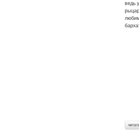
ведь 
рыцар
любим
барха
читат