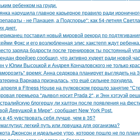
ьким ребенком на груди.
янка нарушила главное карьерное правило ради ироничного
репараты - не Панацея, а Подспорье": как 54-летняя Светл
их диет.
ериканец поставил новый мировой рекорд по подтягиваниям
ейми Фокс и его возлюбленная элис хакстепп ждут ребенка
есто заряда бодрости после тренировок ты постоянный упа
ендан фрейзер сообщил, что активно худеет ради новой час
н у Юлии Высоцкой и Андрея Кончаловского не только крас
аморозить" время: Анна седокова планирует выглядеть на 3
атерина Варнава призналась, что ещё сильнее похудела.
 апреля в Fitness House на пулковском прошло занятие "Ст
ровая премьера "дьявол носит Prada 2", и Энн хэтэуэй реш
стралийскую блогершу ли халтон после появления на фест
вой Девушкой в Мире", сообщает New York Post.
к в 45 чувствовать себя лучше, чем в 35?
маглутид: легкий путь или ловушка для организма?
кота Джонсон и идеальное утро, которое пошло не по плану