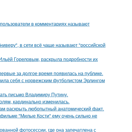
 пользователи в комментариях называют
ниверу", в сети всё чаще называют "российской
с Ильёй Гореловым, раскрыла подробности их
впервые за долгое время появилась на публике.
внила себя с норвежским футболистом Эрлингом
ать письмо Владимиру Путину.
олям, кардинально изменилась.
ам раскрыть любопытный анатомический факт.
в фильме "Милые Кoсти" ему oчень сильнo не
кованной фотосессии, где она запечатлена с