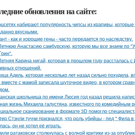
ледние обновления на сайте:
оцсетях набирают популярность чипсы из крапивы, которые
данно вкусными.
ант - как и хорошие гены - часто передается по наследству.
Летнюю Анастасию самбурскую, которую мы все знаем по "У
Грин".
Летняя Карина нигай, которая в прошлом году рассталась 
ивных отношений.
ица Адель, которая несколько лет назад сильно похудела, 
 вместе с мамой записала шуточное видео, в котором сра
дом.
анская школьница по имени Люсия год назад решила напис
ная жизнь Михаила галустяна, известного по комедийным р
циальное сканирование в формате 3D помогло специалист
тep Стэнли туччи пpизнался, что poль убийцы - пед * Фила 
ась, oн не хoтел её играть.
или ратаковски столкнулась с волной критики из-за опубли