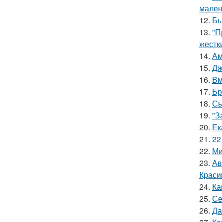
мален
12.
Бь
13.
"П
жестк
14.
Ам
15.
Дж
16.
Вм
17.
Бр
18.
Сы
19.
"З
20.
Ек
21.
22
22.
Ми
23.
Ав
Краси
24.
Ка
25.
Се
26.
Да