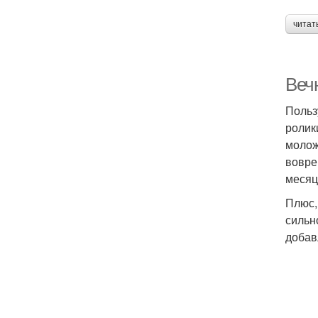
читат
Веч
Польз
ролик
молож
вовре
месяц
Плюс,
сильн
добав