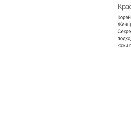
Крас
Корей
Женщи
Секре
подхо
кожи 