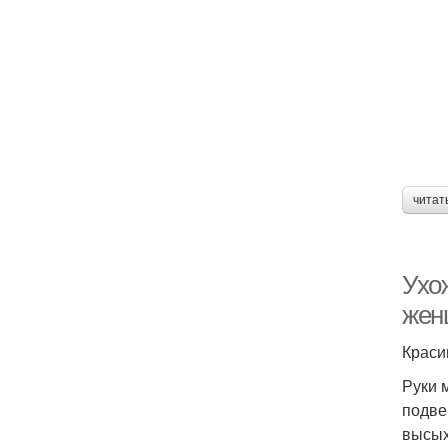
читат
Ухож
жен
Краси
Руки 
подве
высых