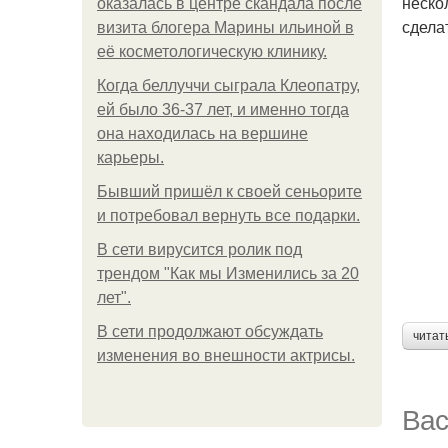
неско
оказалась в центре скандала после
сдела
визита блогера Марины ильиной в
её косметологическую клинику.
Когда беллуччи сыграла Клеопатру,
ей было 36-37 лет, и именно тогда
она находилась на вершине
карьеры.
Бывший пришёл к своей сеньорите
и потребовал вернуть все подарки.
В сети вирусится ролик под
трендом "Как мы Изменились за 20
лет".
В сети продолжают обсуждать
читат
изменения во внешности актрисы.
Вас