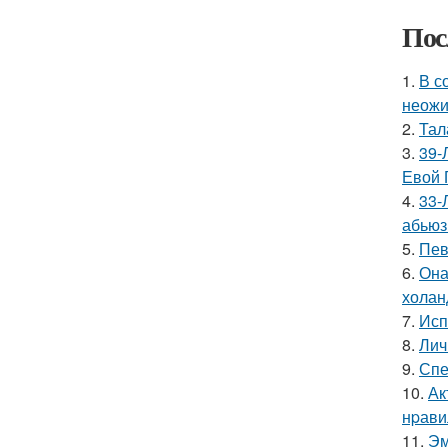
Пос
1.
В с
неожи
2.
Тал
3.
39-
Евой 
4.
33-
абьюз
5.
Пев
6.
Она
холан
7.
Исп
8.
Лич
9.
Спе
10.
Ак
нpавил
11.
Эм