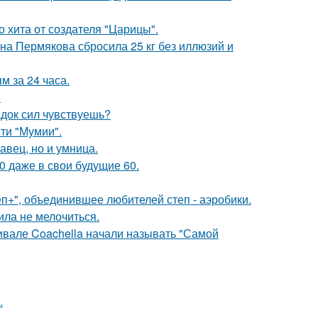
 хита от создателя "Царицы".
ана Пермякова сбросила 25 кг без иллюзий и
 за 24 часа.
.
док сил чувствуешь?
ти "Мумии".
авец, но и умница.
0 даже в свои будущие 60.
еп+", объединившее любителей степ - аэробики.
ила не мелочиться.
ивале Coachella начали называть "Самой
.