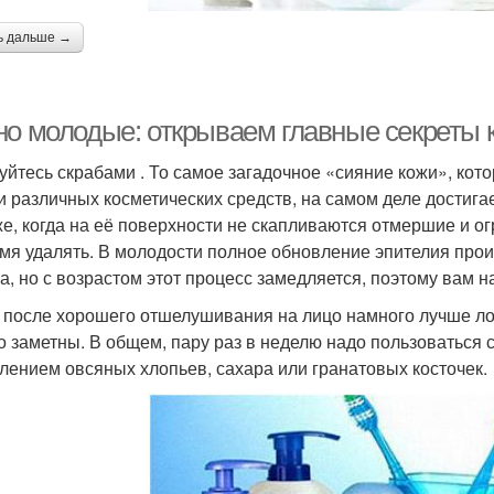
ь дальше →
но молодые: открываем главные секреты 
уйтесь скрабами . То самое загадочное «сияние кожи», ко
и различных косметических средств, на самом деле достига
е, когда на её поверхности не скапливаются отмершие и огр
мя удалять. В молодости полное обновление эпителия прои
а, но с возрастом этот процесс замедляется, поэтому вам н
 после хорошего отшелушивания на лицо намного лучше лож
о заметны. В общем, пару раз в неделю надо пользоваться
лением овсяных хлопьев, сахара или гранатовых косточек.