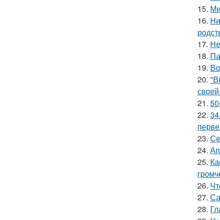
15.
Ми
16.
Ни
родст
17.
Не
18.
Па
19.
Во
20.
"В
своей
21.
50
22.
34
перве
23.
Се
24.
Ап
25.
Ка
громч
26.
Чт
27.
Са
28.
Гл