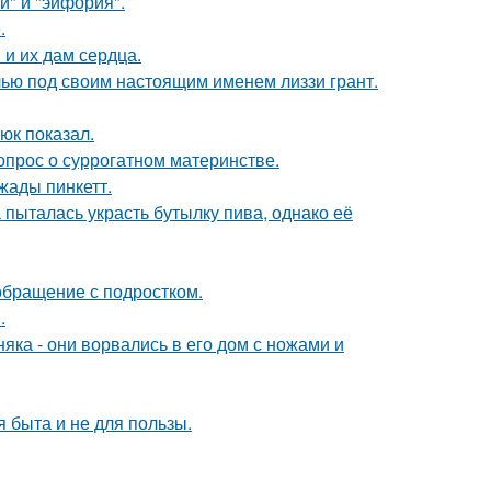
и" и "эйфория".
.
и их дам сердца.
елью под своим настоящим именем лиззи грант.
юк показал.
опрос о суррогатном материнстве.
жады пинкетт.
пыталась украсть бутылку пива, однако её
обращение с подростком.
.
ка - они ворвались в его дом с ножами и
я быта и не для пользы.