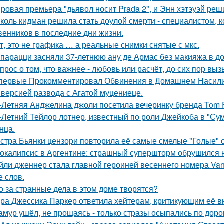
ровая премьера "дьявол носит Prada 2", и Энн хэтэуэй реш
коль кидман решила стать доулой смерти - специалистом,
венников в последние дни жизни.
т, это не графика … а реальные снимки снятые с мкс.
парацци засняли 37-летнюю ану де Армас без макияжа в д
прос о том, что важнее - любовь или расчёт, до сих пор выз
первые Прокомментировал Обвинения в Домашнем Насилии
 версией развода с Агатой муцениеце.
-Летняя Анджелина джоли посетила вечеринку бренда Tom 
-Летний Тейлор лотнер, известный по роли Джейкоба в "Сум
нца.
стра Бьянки цензори повторила её самые смелые "Голые" 
окалипсис в Аргентине: страшный супершторм обрушился н
йли дженнер стала главной героиней весеннего номера Vanity 
е слов.
о за странные дела в этом доме творятся?
ра Джессика Паркер ответила хейтерам, критикующим её вн
амур ушёл, не прощаясь - только стразы осыпались по доро