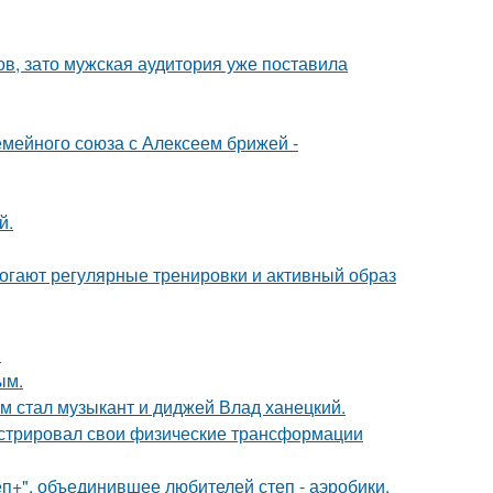
ов, зато мужская аудитория уже поставила
мейного союза с Алексеем брижей -
й.
могают регулярные тренировки и активный образ
.
ым.
 стал музыкант и диджей Влад ханецкий.
стрировал свои физические трансформации
еп+", объединившее любителей степ - аэробики.