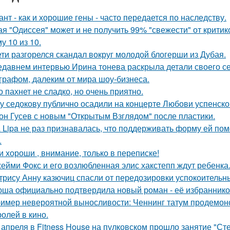
ант - как и хорошие гены - часто передается по наследству.
ая "Одиссея" может и не получить 99% "свежести" от критик
у 10 из 10.
ети разгорелся скандал вокруг молодой блогерши из Дубая.
едавнем интервью Ирина тонева раскрыла детали своего се
графом, далеким от мира шоу-бизнеса.
о пахнет не сладко, но очень приятно.
у седокову публично осадили на концерте Любови успенско
он Гусев с новым "Открытым Взглядом" после пластики.
 Lipa не раз признавалась, что поддерживать форму ей по
.
и хороши , внимание, только в переписке!
ейми Фокс и его возлюбленная элис хакстепп ждут ребенка
трису Анну казючиц спасли от передозировки успокоительн
ша официально подтвердила новый роман - её избранником
имер невероятной выносливости: Ченнинг татум продемон
ролей в кино.
 апреля в Fitness House на пулковском прошло занятие "Ст