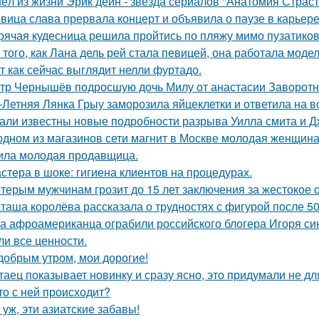
ёл из жизни Эрик дейн - звезда сериалов "Анатомия Страст
вица слава прервала концерт и объявила о паузе в карьере
рячая кудесница решила пройтись по пляжу мимо пузатиков 
 того, как Лана дель рей стала певицей, она работала мод
т как сейчас выглядит нелли фуртадо.
тр Чернышёв подросшую дочь Милу от анастасии Заворотн
-Летняя Лянка Грыу заморозила яйцеклетки и ответила на в
али известны новые подробности разрыва Уилла смита и Д
одном из магазинов сети магнит в Москве молодая женщина 
ила молодая продавщица.
стера в шоке: гигиена клиентов на процедурах.
терым мужчинам грозит до 15 лет заключения за жестокое 
таша королёва рассказала о трудностях с фигурой после 50
а афроамериканца ограбили российского блогера Игоря синя
ли все ценности.
добрым утром, мои дорогие!
таец показывает новинку и сразу ясно, это придумали не дл
то с ней происходит?
 уж, эти азиатские забавы!