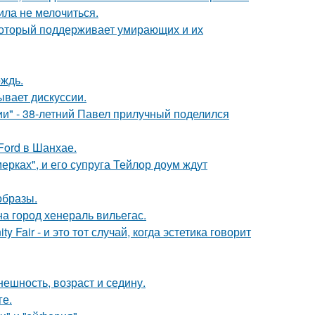
ила не мелочиться.
 который поддерживает умирающих и их
ождь.
ывает дискуссии.
" - 38-летний Павел прилучный поделился
Ford в Шанхае.
ерках", и его супруга Тейлор доум ждут
образы.
а город хенераль вильегас.
Fair - и это тот случай, когда эстетика говорит
ешность, возраст и седину.
ге.