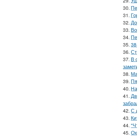
29.
Уш
30.
Пе
31.
Го
32.
До
33.
Во
34.
Пе
35.
38
36.
Ст
37.
В 
замет
38.
Ма
39.
Пя
40.
На
41.
Дв
забра
42.
С 
43.
Ки
44.
"Ч
45.
Ох