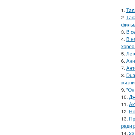
1.
Тал
2.
Так
фильм
3.
В с
4.
В н
хорео
5.
Лет
6.
Анн
7.
Ант
8.
Dua
жизни
9.
"Он
10.
Дж
11.
Ак
12.
Ню
13.
Пр
ради 
14.
22