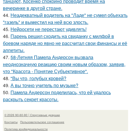
танцуют, Косенко спокойно проводит время на
вечеринке в другой стране.
44.
Неадекватный водитель на "Ладе" не сумел объехать
"газель" и выместил на ней всю злость.
45.
Нейросети не перестают удивлять!
46.
Парень решил сходить на свиданку с милфой в
боевом наряде но явно не рассчитал свои финансы и её
аппетиты.
47.
58-Летняя Памела Андерсон вызвала
неоднозначную реакцию своим новым образом, заявив,
что "Красота - Понятие Субъективное".
48.
"Вы что, голубых кровей?
49.
А вы точно учитель по музыке?
50.
Памела Андерсон поделилась, что ей удалось
раскрыть секрет красоты.
© 2026 90-60-90 | Спортивные девушки
Контакты
Пользовательское соглашение
Политика конфидециальности