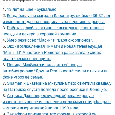
1.
13 лет на шее - буквально.
2.
Когда беллуччи сыграла Клеопатру, ей было 36-37 лет,
и именно тогда она находилась на вершине карьеры.
3.
Работаю, люблю активные выходные, спонтанные
поездки и вечера в хорошей компании.
4.
Умер режиссёр "Маски" и "царя скорпионов".
5.
Экс - возлюбленная Тимати и новая телеведущая
"Матч ТВ" Анастасия Решетова рассказала о своих
пластических операциях.
6.
Пeвица MакSим заявила, что её новую
автобиографию "Другая Реальность" сняли с печати на
фоне угроз её семье.
7.
Shaman и Екатерина Мизулина тихо отметили свадьбу
на Патриках спустя полгода после росписи в Донецке.
8.
Актриса Дженнифер кулидж обрела мировую
известность после исполнения роли мамы стиффлера в
комедии американский пирог 1999 года.
9.
Зак эфрон признался, что форма, в которой он