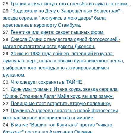
25.
Грация и сила: искусство стрельбы из лука в эстетике.
26.
"Задержали по Делу о Запрещённых Веществах" -
звезда сериала "постучись в мою дверь" была
арестована в аэропорту Стамбула.
27.
Генетика или диета: секрет пышных форм.
28.
Снесла Суини с пьедестала одной фотосессией -
магия притягательности дакоты Джонсон.
29.
24 июня 1982 года лайнер, летевший из куала-
лумпура в перт, попал в облако вулканического пепла,
выброшенного неожиданно активировавшимся
вулканом.
30.
Что следует сохранять в ТАЙНЕ.
31.
Дочь умы турман и Итана хоука, звезда сериала
"Очень Странные Дела" Майя хоук, вышла замуж.
32.
Певица мечтает встретить вторую половинку.
33.
Паулина Андреева снялась в новой фотосессии,
которая мгновенно привлекла внимание.
34.
В матче "Вашингтон Кэпиталз" против "чикаго
блэкхокс" пострадал Александр Овечкин.