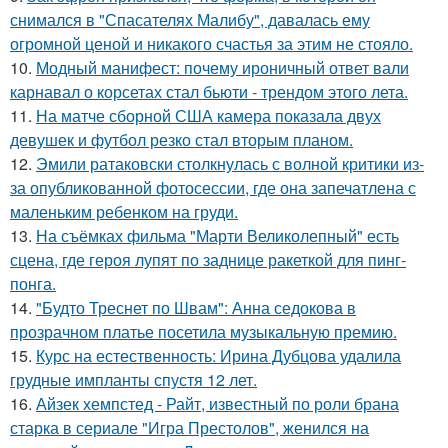
снимался в "Спасателях Малибу", давалась ему
огромной ценой и никакого счастья за этим не стояло.
10.
Модный манифест: почему ироничный ответ вали
карнавал о корсетах стал бьюти - трендом этого лета.
11.
На матче сборной США камера показала двух
девушек и футбол резко стал вторым планом.
12.
Эмили ратаковски столкнулась с волной критики из-
за опубликованной фотосессии, где она запечатлена с
маленьким ребенком на груди.
13.
На съёмках фильма "Марти Великолепный" есть
сцена, где героя лупят по заднице ракеткой для пинг-
понга.
14.
"Будто Треснет по Швам": Анна седокова в
прозрачном платье посетила музыкальную премию.
15.
Курс на естественность: Ирина Дубцова удалила
грудные импланты спустя 12 лет.
16.
Айзек хемпстед - Райт, известный по роли брана
старка в сериале "Игра Престолов", женился на