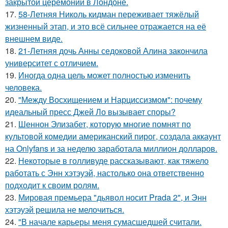
закрытой церемонии в Лондоне.
17.
58-Летняя Николь кидман переживает тяжёлый
жизненный этап, и это всё сильнее отражается на её
внешнем виде.
18.
21-Летняя дочь Анны седоковой Алина закончила
университет с отличием.
19.
Иногда одна цель может полностью изменить
человека.
20.
"Между Восхищением и Нарциссизмом": почему
идеальный пресс Джей Ло вызывает споры?
21.
Шеннон Элизабет, которую многие помнят по
культовой комедии американский пирог, создала аккаунт
на Onlyfans и за неделю заработала миллион долларов.
22.
Некоторые в голливуде рассказывают, как тяжело
работать с Энн хэтэуэй, настолько она ответственно
подходит к своим ролям.
23.
Мировая премьера "дьявол носит Prada 2", и Энн
хэтэуэй решила не мелочиться.
24.
"В начале карьеры меня сумасшедшей считали.