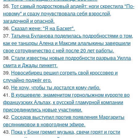
35.
Тот самый подростковый апдейт: ноги скрестила "По-
новому" и сразу почувствовала себя взрослой,
загадочной и опасной.
36.
Сказал жене: "Я на Баскет".
37.
Татьяна Буланова поделилась подробностями о том,
как ее танцоры Алена и Максим алалыкины завершили
свое сотрудничество с ней после 20 лет работы.
38.
Стали известны новые подробности разрыва Уилла
смита и Джады пинкетт.
39.
Новосибирец решил согреть свой кроссовер и
случайно поджёг его.
40.
Не хочу, чтобы ты достался кому-либо.
41.
В куршевеле, знаменитом горнолыжном курорте во
французских Альпах, к русской гламурной компании
присоединились новые участники.
42.
Соседов выступил против появления Маргариты
овсянниковои в новогоднем эфире.
43.
Пока у Бони гремит музыка, свечи горят и гости