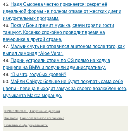
45.
Надя Сысоева честно признается: секрет её
идеальной формы - в полном отказе от жестких диет и
изнурительных программ.
46.
Пока у Бони гремит музыка, свечи горят и гости
танцуют, Косенко спокойно проводит время на
вечеринке в другой стране.
47.
Мальчик чуть не отравился ацетоном после того, как
выпил лимонад "Aloe Vera".
48.
Парни устроили стрим по CS прямо на ходу в
прицепе на BMW и получили административку.
49.
"Вы что, голубых кровей?
50.
Майли Сайрус больше не будет покупать сама себе
цветы - певица выходит замуж за своего возлюбленного,
музыканта Макса морандо.
© 2026 90-60-90 | Спортивные девушки
Контакты
Пользовательское соглашение
Политика конфидециальности