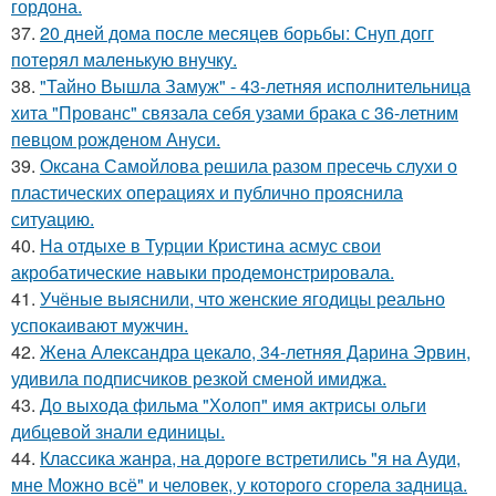
гордона.
37.
20 дней дома после месяцев борьбы: Снуп догг
потерял маленькую внучку.
38.
"Тайно Вышла Замуж" - 43-летняя исполнительница
хита "Прованс" связала себя узами брака с 36-летним
певцом рожденом Ануси.
39.
Оксана Самойлова решила разом пресечь слухи о
пластических операциях и публично прояснила
ситуацию.
40.
На отдыхе в Турции Кристина асмус свои
акробатические навыки продемонстрировала.
41.
Учёные выяснили, что женские ягодицы реально
успокаивают мужчин.
42.
Жена Александра цекало, 34-летняя Дарина Эрвин,
удивила подписчиков резкой сменой имиджа.
43.
До выхода фильма "Холоп" имя актрисы ольги
дибцевой знали единицы.
44.
Классика жанра, на дороге встретились "я на Ауди,
мне Можно всё" и человек, у которого сгорела задница.