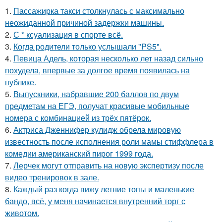
1.
Пассажирка такси столкнулась с максимально
неожиданной причиной задержки машины.
2.
С * ксуализация в спорте всё.
3.
Когда родители только услышали "PS5".
4.
Певица Адель, которая несколько лет назад сильно
похудела, впервые за долгое время появилась на
публике.
5.
Выпускники, набравшие 200 баллов по двум
предметам на ЕГЭ, получат красивые мобильные
номера с комбинацией из трёх пятёрок.
6.
Актриса Дженнифер кулидж обрела мировую
известность после исполнения роли мамы стиффлера в
комедии американский пирог 1999 года.
7.
Лерчек могут отправить на новую экспертизу после
видео тренировок в зале.
8.
Каждый раз когда вижу летние топы и маленькие
бандо, всё, у меня начинается внутренний торг с
животом.