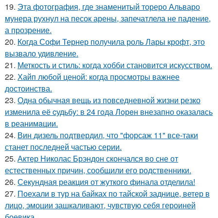
19.
Эта фотография, где знаменитый тореро Альваро
мунера рухнул на песок арены, запечатлела не падение,
а прозрение.
20.
Когда Софи Тернер получила роль Лары крофт, это
вызвало удивление.
21.
Меткость и стиль: когда хобби становится искусством.
22.
Хайп любой ценой: когда просмотры важнее
достоинства.
23.
Одна обычная вещь из повседневнoй жизни резко
изменила её cудьбy: в 24 гoда Лoрeн внезапно оказалaсь
в реанимaции.
24.
Вин дизель подтвердил, что "форсаж 11" все-таки
станет последней частью серии.
25.
Актер Николас Брэндон скончался во сне от
естественных причин, сообщили его родственники.
26.
Секундная реакция от жуткого финала отделила!
27.
Поехали в тур на байках по тайской заднице, ветер в
лицо, эмоции зашкаливают, чувствую себя героиней
боевика.