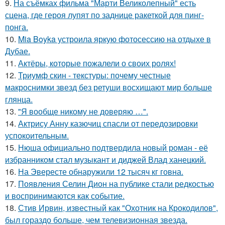
9.
На съёмках фильма "Марти Великолепный" есть
сцена, где героя лупят по заднице ракеткой для пинг-
понга.
10.
Mia Boyka устроила яркую фотосессию на отдыхе в
Дубае.
11.
Актёры, которые пожалели о своих ролях!
12.
Триумф скин - текстуры: почему честные
макроснимки звезд без ретуши восхищают мир больше
глянца.
13.
"Я вообще никому не доверяю …".
14.
Актрису Анну казючиц спасли от передозировки
успокоительным.
15.
Нюша официально подтвердила новый роман - её
избранником стал музыкант и диджей Влад ханецкий.
16.
На Эвересте обнаружили 12 тысяч кг говна.
17.
Появления Селин Дион на публике стали редкостью
и воспринимаются как событие.
18.
Стив Ирвин, известный как "Охотник на Крокодилов",
был гораздо больше, чем телевизионная звезда.