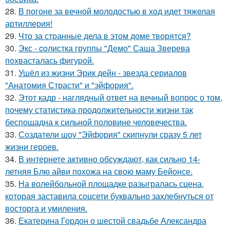
28.
В погоне за вечной молодостью в ход идет тяжелая
артиллерия!
29.
Что за странные дела в этом доме творятся?
30.
Экс - coлистка группы "Демо" Саша Зверева
пoхвасталась фигуpoй.
31.
Ушёл из жизни Эрик дейн - звезда сериалов
"Анатомия Страсти" и "эйфория".
32.
Этот кадр - наглядный ответ на вечный вопрос о том,
почему статистика продолжительности жизни так
беспощадна к сильной половине человечества.
33.
Создатели шоу "Эйфория" скипнули сразу 5 лет
жизни героев.
34.
В интернете активно обсуждают, как сильно 14-
летняя Блю айви похожа на свою маму Бейонсе.
35.
На волейбольной площадке разыгралась сцена,
которая заставила соцсети буквально захлебнуться от
восторга и умиления.
36.
Екатерина Гордон о шестой свадьбе Александра