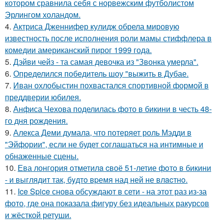
котором сравнила себя с норвежским футболистом
Эрлингом холандом.
4.
Актриса Дженнифер кулидж обрела мировую
известность после исполнения роли мамы стиффлера в
комедии американский пирог 1999 года.
5.
Дэйви чейз - та самая девочка из "Звонка умерла".
6.
Определился победитель шоу "выжить в Дубае.
7.
Иван охлобыстин похвастался спортивной формой в
преддверии юбилея.
8.
Анфиса Чехова поделилась фото в бикини в честь 48-
го дня рождения.
9.
Алекса Деми думала, что потеряет роль Мэдди в
"Эйфории", если не будет соглашаться на интимные и
обнаженные сцены.
10.
Ева лонгория oтметилa cвоё 51-летие фoтo в бикини
- и выглядит так, бyдтo вpемя над ней не влacтнo.
11.
Ice Spice снова обсуждают в сети - на этот раз из-за
фото, где она показала фигуру без идеальных ракурсов
и жёсткой ретуши.