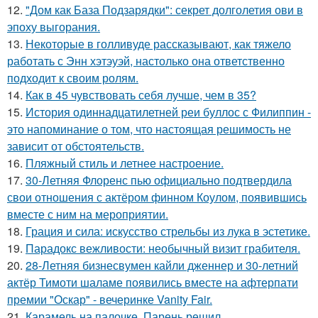
12.
"Дом как База Подзарядки": секрет долголетия ови в
эпоху выгорания.
13.
Некоторые в голливуде рассказывают, как тяжело
работать с Энн хэтэуэй, настолько она ответственно
подходит к своим ролям.
14.
Как в 45 чувствовать себя лучше, чем в 35?
15.
История одиннадцатилетней реи буллос с Филиппин -
это напоминание о том, что настоящая решимость не
зависит от обстоятельств.
16.
Пляжный стиль и летнее настроение.
17.
30-Летняя Флоренс пью официально подтвердила
свои отношения с актёром финном Коулом, появившись
вместе с ним на мероприятии.
18.
Грация и сила: искусство стрельбы из лука в эстетике.
19.
Парадокс вежливости: необычный визит грабителя.
20.
28-Летняя бизнесвумен кайли дженнер и 30-летний
актёр Тимоти шаламе появились вместе на афтерпати
премии "Оскар" - вечеринке Vanity Fair.
21.
Карамель на палочке. Парень решил