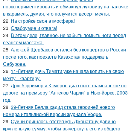
поэкспериментировать и обмакнул луковицу на палочке
в карамель, думая, что получится десерт мечты.
22.
На стройке своя атмосфера!
23.
Слабоумие и отвага!
24.
В этом деле, главное, не забыть помыть ноги перед
сеансом массажа.
25.
Алексей Щербаков остался без концертов в России
после того, как поехал в Казахстан поддержать
Сабурова.
26.
11-Летняя дочь Тимати уже начала копить на свою
мечту - квартиру.
27.
Дрю бэрримор и Кэмерон диаз пьют шампанское по
дороге на премьеру "Ангелов Чарли" в Нью-йорке, 2003
год.
28.
29-Летняя Белла хадид стала героиней нового
номера итальянской версии журнала Vogue.
29.
Суини пришлось отстегнуть Джонатану давино
кругленькую сумму, чтобы вычеркнуть его из общего