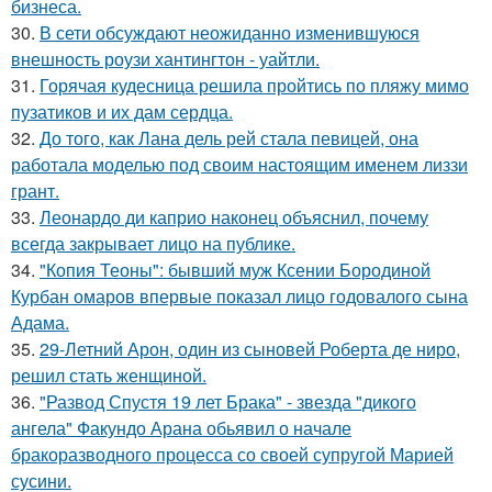
бизнеса.
30.
В сети обсуждают неожиданно изменившуюся
внешность роузи хантингтон - уайтли.
31.
Горячая кудесница решила пройтись по пляжу мимо
пузатиков и их дам сердца.
32.
До того, как Лана дель рей стала певицей, она
работала моделью под своим настоящим именем лиззи
грант.
33.
Леонардо ди каприо наконец объяснил, почему
всегда закрывает лицо на публике.
34.
"Копия Теоны": бывший муж Ксении Бородиной
Курбан омаров впервые показал лицо годовалого сына
Адама.
35.
29-Летний Арон, один из сыновей Роберта де ниро,
решил стать женщиной.
36.
"Развод Спустя 19 лет Брака" - звезда "дикого
ангела" Факундо Арана обьявил о начале
бракоразводного процесса со своей супругой Марией
сусини.