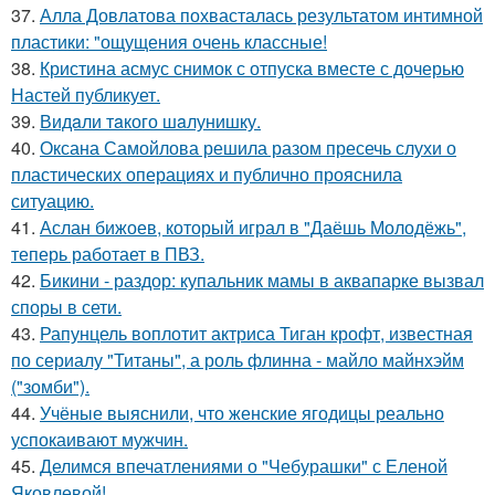
37.
Алла Довлатова похвасталась результатом интимной
пластики: "ощущения очень классные!
38.
Кристина асмус снимок с отпуска вместе с дочерью
Настей публикует.
39.
Видaли тaкого шaлунишку.
40.
Оксана Самойлова решила разом пресечь слухи о
пластических операциях и публично прояснила
ситуацию.
41.
Аслан бижоев, который играл в "Даёшь Молодёжь",
теперь работает в ПВЗ.
42.
Бикини - раздор: купальник мамы в аквапарке вызвал
споры в сети.
43.
Рапунцель воплотит актриса Тиган крофт, известная
по сериалу "Титаны", а роль флинна - майло майнхэйм
("зомби").
44.
Учёные выяснили, что женские ягодицы реально
успокаивают мужчин.
45.
Делимся впечатлениями о "Чебурашки" с Еленой
Яковлевой!