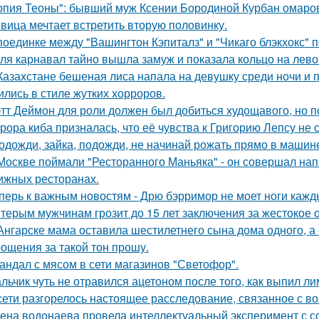
опия Теоны": бывший муж Ксении Бородиной Курбан омаров
вица мечтает встретить вторую половинку.
поединке между "Вашингтон Кэпиталз" и "Чикаго блэкхокс" 
ля карнавал тайно вышла замуж и показала кольцо на лево
Казахстане бешеная лиса напала на девушку среди ночи и 
ились в стиле жутких хорроров.
тт Деймон для роли должен был добиться худощавого, но 
рора киба призналась, что её чувства к Григорию Лепсу не
одожди, зайка, подожди, не начинай рожать прямо в машин
Москве поймали "Ресторанного Маньяка" - он совершал на
ижных ресторанах.
перь к важным новостям - Дрю бэрримор не моет ноги каждый
терым мужчинам грозит до 15 лет заключения за жестокое 
Ангарске мама оставила шестилетнего сына дома одного, а
ощения за такой тон прошу.
андал с мясом в сети магазинов "Светофор".
льчик чуть не отравился ацетоном после того, как выпил ли
сети разгорелось настоящее расследование, связанное с в
ена водонаева провела интеллектуальный эксперимент с с