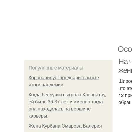
Осо
На 
Популярные материалы
жен
Коронавирус: предварительные
Широк
итоги пандемии
что э
12 пр
Когда беллуччи сыграла Клеопатру,
обращ
ей было 36-37 лет, и именно тогда
она находилась на вершине
карьеры.
Жена Курбана Омарова Валерия