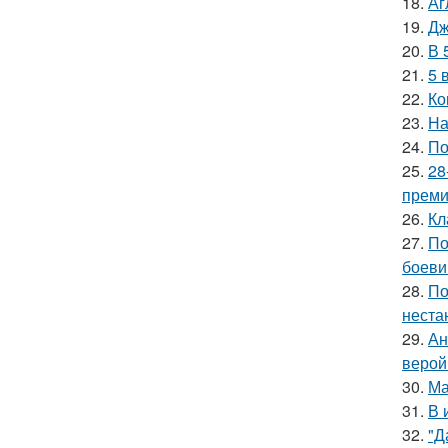
18.
Аг
19.
Дж
20.
В 
21.
5 
22.
Ко
23.
На
24.
По
25.
28
премии
26.
Кл
27.
По
боеви
28.
По
неста
29.
Ан
верой
30.
Ма
31.
В 
32.
"Д