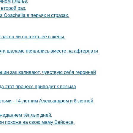
чном платье.
второй раз.
 Coachella в перьях и стразах.
ласен ли он взять её в жёны.
моти шаламе появились вместе на афтерпати
моции зашкаливают, чувствую себя героиней
да этот процесс приводит к весьма
тьми - 14-летним Александром и 8-летней
ожиданием тёплых дней.
йви похожа на свою маму Бейонсе.