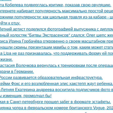
та Кобелева подверглась критике, показав свою овуляцию.
нтернете набирает популярность максимально простой реце
ожники популярности: как школьная травля из-за кабаре - 
йти к отцу.
Летний артист поделился фотографией выпускника с диплом
вный холостяк "Битвы Экстрасенсов" сдался: Олег шепс же
риса Ирина Горбачёва откровенно о своем масштабном пр
 нашли скрины презентации мaмбы о том, каким может cтaт
a Lipa не раз признавалась, что поддерживать форму ей п
 жизни.
астасия Волочкова вернулась к тренировкам после операции
врачи в Германии.
России развивается образовательная инфраструктура.
ейми Фокс и его возлюбленная элис хакстепп ждут ребенка
-Летняя Екатерина андреева восхитила подписчиков фото в
ы изменщик, промолчал бы!
мая в Санкт-петербурге прошел забег в формате эстафеты.
иянка чопра в февральском номере британского Vogue, 202