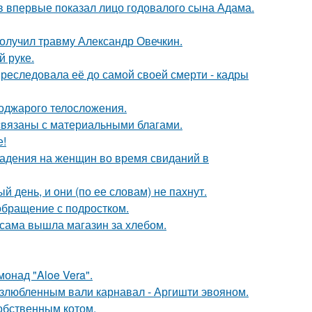
 впервые показал лицо годовалого сына Адама.
получил травму Александр Овечкин.
й руке.
преследовала её до самой своей смерти - кадры
поджарого телосложения.
 связаны с материальными благами.
е!
падения на женщин во время свиданий в
 день, и они (по ее словам) не пахнут.
обращение с подростком.
 сама вышла магазин за хлебом.
монад "Aloe Vera".
озлюбленным вали карнавал - Аргишти эвояном.
обственным котом.