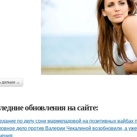
ь дальше →
ледние обновления на сайте:
едание по делу сони мармеладовой на позитивных вайбах 
ловное дело против Валерии Чекалиной возобновили, а уже 
чения.