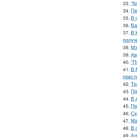
33.
"К
34.
Пе
35.
В 
36.
Ва
37.
В 
получ
38.
Мэ
39.
Ав
40.
"П
41.
В 
прест
42.
Те
43.
Пя
44.
В 
45.
Пр
46.
Ск
47.
Ма
48.
В 
49.
Ал