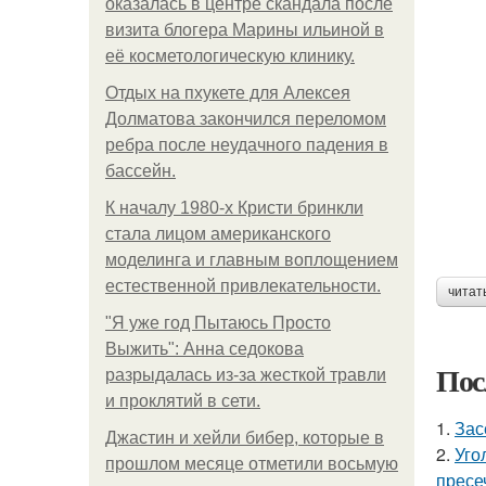
оказалась в центре скандала после
визита блогера Марины ильиной в
её косметологическую клинику.
Отдых на пхукете для Алексея
Долматова закончился переломом
ребра после неудачного падения в
бассейн.
К началу 1980-х Кристи бринкли
стала лицом американского
моделинга и главным воплощением
естественной привлекательности.
читат
"Я уже год Пытаюсь Просто
Выжить": Анна седокова
Пос
разрыдалась из-за жесткой травли
и проклятий в сети.
1.
Зас
Джастин и хейли бибер, которые в
2.
Уго
прошлом месяце отметили восьмую
пресе