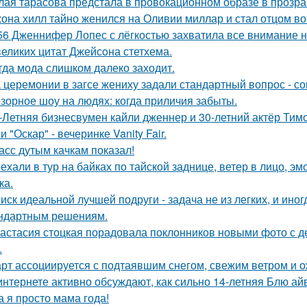
лая тарасова предстала в провокационном образе в прозра
она хилл тайно женился на Оливии миллар и стал отцом во 
56 Дженнифер Лопес с лёгкостью захватила все внимание на
великих цитат Джейсoна стетхема.
гда мода слишком далеко заходит.
 церемонии в загсе жениху задали стандартный вопрос - сог
зорное шоу на людях: когда приличия забыты.
-Летняя бизнесвумен кайли дженнер и 30-летний актёр Ти
 "Оскар" - вечеринке Vanity Fair.
асс дутым качкам показал!
ехали в тур на байках по тайской заднице, ветер в лицо, э
ка.
иск идеальной лучшей подруги - задача не из легких, и иног
ндартным решениям.
астасия стоцкая порадовала поклонников новыми фото с де
.
рт ассоциируется с подтаявшим снегом, свежим ветром и 
интернете активно обсуждают, как сильно 14-летняя Блю а
а я просто мама года!