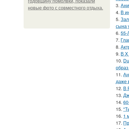
годовщину помолвки, показали
3.
Ани
новые фото с совместного отдыха.
4.
В и
5.
Зал
сына у
6.
55-
7.
Гла
8.
Акт
9.
В X
10.
Du
образ
11.
Ан
даже 
12.
В 
13.
Дж
14.
60
15.
"Т
16.
1 
17.
Пр