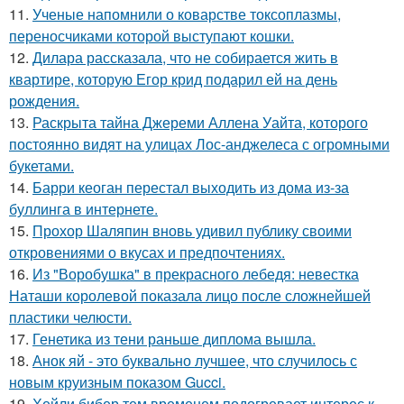
11.
Ученые напомнили о коварстве токсоплазмы,
переносчиками которой выступают кошки.
12.
Дилара рассказала, что не собирается жить в
квартире, которую Егор крид подарил ей на день
рождения.
13.
Раскрыта тайна Джереми Аллена Уайта, которого
постоянно видят на улицах Лос-анджелеса с огромными
букетами.
14.
Барри кеоган перестал выходить из дома из-за
буллинга в интернете.
15.
Прохор Шаляпин вновь удивил публику своими
откровениями о вкусах и предпочтениях.
16.
Из "Воробушка" в прекрасного лебедя: невестка
Наташи королевой показала лицо после сложнейшей
пластики челюсти.
17.
Генетика из тени раньше диплома вышла.
18.
Анок яй - это буквально лучшее, что случилось с
новым круизным показом Gucci.
19.
Хейли бибер тем временем подогревает интерес к