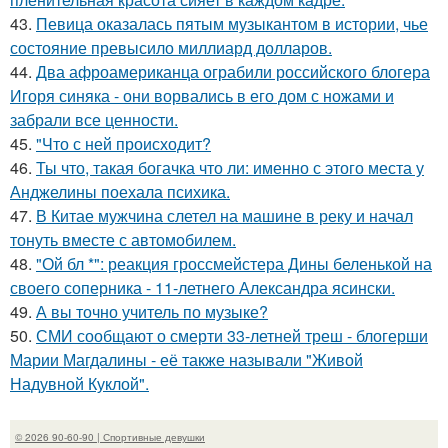
43.
Певица оказалась пятым музыкантом в истории, чье
состояние превысило миллиард долларов.
44.
Два афроамериканца ограбили российского блогера
Игоря синяка - они ворвались в его дом с ножами и
забрали все ценности.
45.
"Что с ней происходит?
46.
Ты что, такая богачка что ли: именно с этого места у
Анджелины поехала психика.
47.
В Китае мужчина слетел на машине в реку и начал
тонуть вместе с автомобилем.
48.
"Ой бл *": реакция гроссмейстера Дины беленькой на
своего соперника - 11-летнего Александра ясински.
49.
А вы точно учитель по музыке?
50.
СМИ сообщают о смерти 33-летней треш - блогерши
Марии Магдалины - её также называли "Живой
Надувной Куклой".
© 2026 90-60-90 | Спортивные девушки