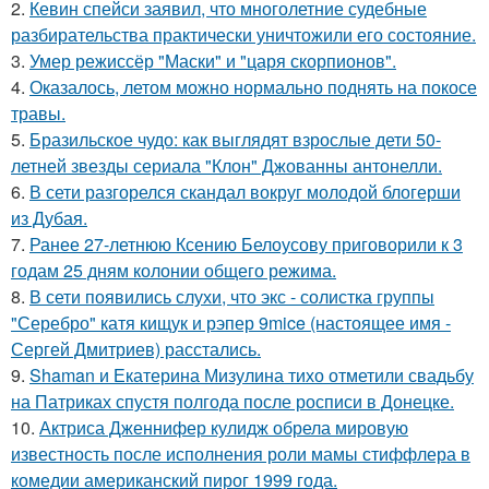
2.
Кевин спейси заявил, что многолетние судебные
разбирательства практически уничтожили его состояние.
3.
Умер режиссёр "Маски" и "царя скорпионов".
4.
Оказалось, летом можно нормально поднять на покосе
травы.
5.
Бразильское чудо: как выглядят взрослые дети 50-
летней звезды сериала "Клон" Джованны антонелли.
6.
В сети разгорелся скандал вокруг молодой блогерши
из Дубая.
7.
Ранее 27-летнюю Ксению Белоусову приговорили к 3
годам 25 дням колонии общего режима.
8.
В сети появились слухи, что экс - солистка группы
"Серебро" катя кищук и рэпер 9mice (настоящее имя -
Сергей Дмитриев) расстались.
9.
Shaman и Екатерина Мизулина тихо отметили свадьбу
на Патриках спустя полгода после росписи в Донецке.
10.
Актриса Дженнифер кулидж обрела мировую
известность после исполнения роли мамы стиффлера в
комедии американский пирог 1999 года.