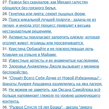
27.
Развод без скандалов: как Михаил галустян
обошелся без грязного белья.
28.
Генетика или диета: секрет пышных форм.
29.
Поиск идеальной лучшей подруги - задача не из
легких, и иногда этот процесс приводит к весьма
нестандартным решениям.
30.
Активисты предлагают запретить одежду, которая
оголяет живот, ягодицы или просвечивается.
31.
Кристина Орбакайте и ее повзрослевшая дочь
Клавдия на отдыхе в Майами.
32.
Известные артисты и их знаменитые наследники.
33.
Здоровье Анджелины Джоли вызывает у медиков
беспокойство.
34.
"Отдаёт Всего Себя Дочке от Новой Избранницы" -
фанаты Андрея Аршавина разделились на два лагеря.
35.
Не можем не заметить, как Оксана Самойлова всё
больше напоминает глюкозу по уровню шокирующего
контента.
36.
"Развод Спустя 19 лет Брака" - звезда "дикого