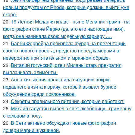
новым продуктам от Rhode, которые должны выйти уже
скоро.
20.
16-Летняя Мелания кнавс - ныне Мелания трамп - на
фотографии стане Йерко (да, это его настоящее имя),
когда она начинала свою модельную карьеру ….
21.
Барби Феррейра произвела фурор на презентации
своего нового проекта, представ перед камерами в
невероятно притягательном и мрачном образе.
22.
Виталий гогунский, отец Миланы стар, прекратил
выплачивать алименты.
23.
Анна хилькевич прояснила ситуацию вокруг
недавнего визита к врачу, который вызвал бурное
обсуждение среди поклонников.
24.
Секреты правильного питания, которые работают.
25.
Михаил галустян вывел в свет любовницу - гримершу
с кольцом в носу.
26.
В Сети активно обсуждают новые фотографии
дочери марии шукшиной.