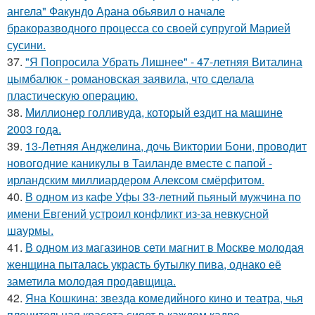
ангела" Факундо Арана обьявил о начале
бракоразводного процесса со своей супругой Марией
сусини.
37.
"Я Попросила Убрать Лишнее" - 47-летняя Виталина
цымбалюк - романовская заявила, что сделала
пластическую операцию.
38.
Миллионер голливуда, который ездит на машине
2003 года.
39.
13-Летняя Анджелина, дочь Виктории Бони, проводит
новогодние каникулы в Таиланде вместе с папой -
ирландским миллиардером Алексом смёрфитом.
40.
В одном из кафе Уфы 33-летний пьяный мужчина по
имени Евгений устроил конфликт из-за невкусной
шаурмы.
41.
В одном из магазинов сети магнит в Москве молодая
женщина пыталась украсть бутылку пива, однако её
заметила молодая продавщица.
42.
Яна Кошкина: звезда комедийного кино и театра, чья
пленительная красота сияет в каждом кадре.