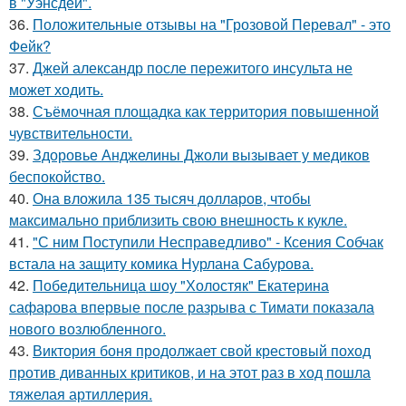
в "Уэнсдей".
36.
Положительные отзывы на "Грозовой Перевал" - это
Фейк?
37.
Джей александр после пережитого инсульта не
может ходить.
38.
Съёмочная площадка как территория повышенной
чувствительности.
39.
Здоровье Анджелины Джоли вызывает у медиков
беспокойство.
40.
Она вложила 135 тысяч долларов, чтобы
максимально приблизить свою внешность к кукле.
41.
"С ним Поступили Несправедливо" - Ксения Собчак
встала на защиту комика Нурлана Сабурова.
42.
Победительница шоу "Холостяк" Екатерина
сафарова впервые после разрыва с Тимати показала
нового возлюбленного.
43.
Виктория боня продолжает свой крестовый поход
против диванных критиков, и на этот раз в ход пошла
тяжелая артиллерия.