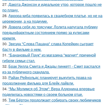
27.
Дакота Джонсон и идеальное утро, которое пошло не
по плану.
28.
Аврора киба появилась в свадебном платье, но не на
церемонии, а на подиуме.
29.
Довела себя до трясучки: Лолита напугала публику
предынфарктным состоянием прямо за кулисами
кремля.
30.
Звезда "Слова Пацана" слава Копейкин сыграет
басту в фильме о нем.
31.
"Банановый Паук" из магазина "магнит" причиной
гибели семьи стал.
32.
Брак Уилла Смита и Джады пинкетт - Смит распался
из-за публичного скандала.
33.
Райан Рейнольдс планирует выкупить права на
продолжение фильма для Блейк лайвли.
34.
"Мы Молимся об Этом": Вера Алдонина впервые
поделилась новостями о своем больном отце.
35.
Тим Бёртон продолжает собирать своих любимчиков