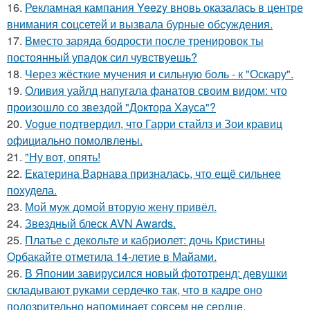
16.
Рекламная кампания Yeezy вновь оказалась в центре
внимания соцсетей и вызвала бурные обсуждения.
17.
Вместо заряда бодрости после тренировок ты
постоянный упадок сил чувствуешь?
18.
Через жёсткие мучения и сильную боль - к "Оскару".
19.
Оливия уайлд напугала фанатов своим видом: что
произошло со звездой "Доктора Хауса"?
20.
Vogue подтвердил, что Гарри стайлз и Зои кравиц
официально помолвлены.
21.
"Ну вот, опять!
22.
Екатерина Варнава призналась, что ещё сильнее
похудела.
23.
Мой муж домой вторую жену привёл.
24.
Звездный блеск AVN Awards.
25.
Платье с декольте и кабриолет: дочь Кристины
Орбакайте отметила 14-летие в Майами.
26.
В Японии завирусился новый фототренд: девушки
складывают руками сердечко так, что в кадре оно
подозрительно напоминает совсем не сердце.