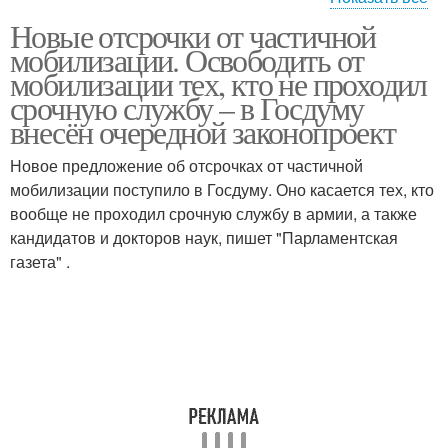
Новые отсрочки от частичной
Частичная мобилизация
Мобилизация в россии
мобилизации. Освободить от
мобилизации тех, кто не проходил
срочную службу – в Госдуму
внесён очередной законопроект
Освобождение от
Ушел по мобилизации
мобилизации
Новое предложение об отсрочках от частичной
мобилизации поступило в Госдуму. Оно касается тех, кто
вообще не проходил срочную службу в армии, а также
кандидатов и докторов наук, пишет "Парламентская
газета" .