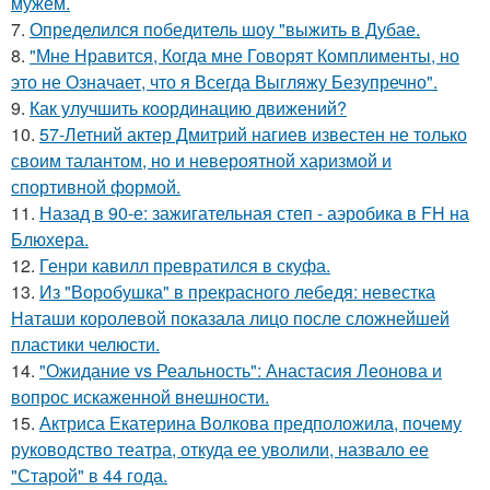
мужем.
7.
Определился победитель шоу "выжить в Дубае.
8.
"Мне Нравится, Когда мне Говорят Комплименты, но
это не Означает, что я Всегда Выгляжу Безупречно".
9.
Как улучшить координацию движений?
10.
57-Летний актер Дмитрий нагиев известен не только
своим талантом, но и невероятной харизмой и
спортивной формой.
11.
Назад в 90-е: зажигательная степ - аэробика в FH на
Блюхера.
12.
Генри кавилл превратился в скуфа.
13.
Из "Воробушка" в прекрасного лебедя: невестка
Наташи королевой показала лицо после сложнейшей
пластики челюсти.
14.
"Ожидание vs Реальность": Анастасия Леонова и
вопрос искаженной внешности.
15.
Актриса Екатерина Волкова предположила, почему
руководство театра, откуда ее уволили, назвало ее
"Старой" в 44 года.