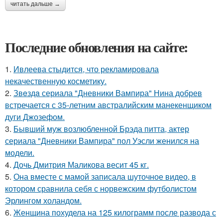
читать дальше →
Последние обновления на сайте:
1.
Ивлеева стыдится, что рекламировала
некачественную косметику.
2.
Звeздa сериала "Дневники Вампира" Нина добрев
встречается с 35-летним австралийским манекенщиком
дуги Джозефом.
3.
Бывший муж возлюбленной Брэда питта, актер
сериала "Дневники Вампира" пол Уэсли женился на
модели.
4.
Дочь Дмитрия Маликова весит 45 кг.
5.
Она вместе с мамой записала шуточное видео, в
котором сравнила себя с норвежским футболистом
Эрлингом холандом.
6.
Женщина похудела на 125 килограмм после развода с