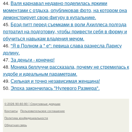
44.
Валя карнавал недавно поделилась яркими
моментами с отдыха, опубликовав фото, на котором она
демонстрирует свою фигуру в купальнике.
45.
Брэд питт перед съемками в роли Ахиллеса полгода
потратил на подготовку, чтобы привести себя в форму и
обучиться навыкам владения мечом.
46.
"Я в Полном а * е": певица слава разнесла Ларису
долину.
47.
За деньги - конечно!
48.
Моника беллуччи рассказала, почему не стремилась к
худобе и идеальным параметрам.
49.
Сильная и точно независимая женщина!
50.
Эпоха закончилась "Нулевого Размера".
© 2026 90-60-90 | Спортивные девушки
Контакты
Пользовательское соглашение
Политика конфидециальности
Обратная связь