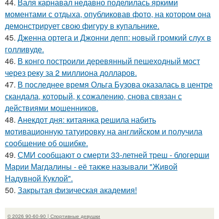
44.
Валя карнавал недавно поделилась яркими
моментами с отдыха, опубликовав фото, на котором она
демонстрирует свою фигуру в купальнике.
45.
Дженна ортега и Джонни депп: новый громкий слух в
голливуде.
46.
В конго построили деревянный пешеходный мост
через реку за 2 миллиона долларов.
47.
В последнее время Ольга Бузова оказалась в центре
скандала, который, к сожалению, снова связан с
действиями мошенников.
48.
Aнекдот дня: китаянка решила набить
мотивационную татуировку на английском и получила
сообщение об ошибке.
49.
СМИ сообщают о смерти 33-летней треш - блогерши
Марии Магдалины - её также называли "Живой
Надувной Куклой".
50.
Закрытая физическая академия!
© 2026 90-60-90 | Спортивные девушки