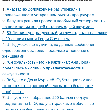
1.
Анастасию Волочкову не раз упрекали в
приверженности устаревшим бьюти - процедурам.
2.
Девушка решила провести необычный эксперимент и
на протяжении 30 дней питалась одной шаурмой.
3.
53-Летняя супермодель хайди клум отдыхает на пляже
с 20-летним сыном Генри Сэмюэлем.
4.
В Подмосковье мужчина, по данным сообщения,
одновременно заводил несколько отношений с
женщинами.
5.
"Сексуальность - это не Картинка": Ани Лорак
поделилась мыслями о привлекательности и
сексуальности.
6.
Забудьте о Деми Мур и её "Субстанции" - у нас
готовится ответ, который невозможно было даже
вообразить.
7.
Выпускники, набравшие 200 баллов по двум
предметам на ЕГЭ, получат красивые мобильные
номера с комбинацией из трёх пятёрок.