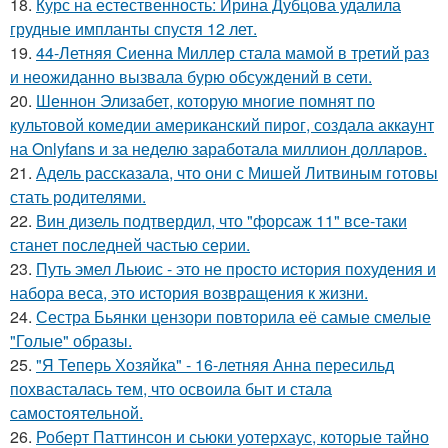
18.
Курс на естественность: Ирина Дубцова удалила
грудные импланты спустя 12 лет.
19.
44-Летняя Сиенна Миллер стала мамой в третий раз
и неожиданно вызвала бурю обсуждений в сети.
20.
Шеннон Элизабет, которую многие помнят по
культовой комедии американский пирог, создала аккаунт
на Onlyfans и за неделю заработала миллион долларов.
21.
Адель рассказала, что они с Мишей Литвиным готовы
стать родителями.
22.
Вин дизель подтвердил, что "форсаж 11" все-таки
станет последней частью серии.
23.
Путь эмел Льюис - это не просто история похудения и
набора веса, это история возвращения к жизни.
24.
Сестра Бьянки цензори повторила её самые смелые
"Голые" образы.
25.
"Я Теперь Хозяйка" - 16-летняя Анна пересильд
похвасталась тем, что освоила быт и стала
самостоятельной.
26.
Роберт Паттинсон и сьюки уотерхаус, которые тайно