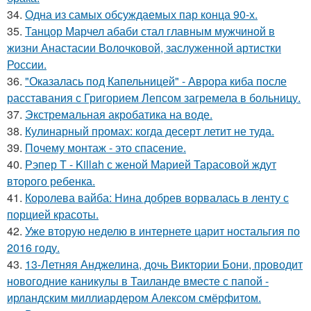
34.
Одна из самых обсуждаемых пар конца 90-х.
35.
Танцор Марчел абаби стал главным мужчиной в
жизни Анастасии Волочковой, заслуженной артистки
России.
36.
"Оказалась под Капельницей" - Аврора киба после
расставания с Григорием Лепсом загремела в больницу.
37.
Экстремальная акробатика на воде.
38.
Кулинарный промах: когда десерт летит не туда.
39.
Почему монтаж - это спасение.
40.
Рэпер T - Killah с женой Марией Тарасовой ждут
второго ребенка.
41.
Королева вайба: Нина добрев ворвалась в ленту с
порцией красоты.
42.
Уже вторую неделю в интернете царит ностальгия по
2016 году.
43.
13-Летняя Анджелина, дочь Виктории Бони, проводит
новогодние каникулы в Таиланде вместе с папой -
ирландским миллиардером Алексом смёрфитом.