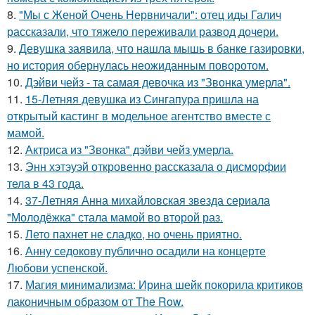
8.
"Мы с Женой Очень Нервничали": отец иды Галич
рассказали, что тяжело переживали развод дочери.
9.
Девушка заявила, что нашла мышь в банке газировки,
но история обернулась неожиданным поворотом.
10.
Дэйви чейз - та самая девочка из "Звонка умерла".
11.
15-Летняя девушка из Сингапура пришла на
открытый кастинг в модельное агентство вместе с
мамой.
12.
Актриса из "Звонка" дэйви чейз умерла.
13.
Энн хэтэуэй откровенно рассказала о дисморфии
тела в 43 года.
14.
37-Летняя Анна михайловская звезда сериала
"Молодёжка" стала мамой во второй раз.
15.
Лето пахнет не сладко, но очень приятно.
16.
Анну седокову публично осадили на концерте
Любови успенской.
17.
Магия минимализма: Ирина шейк покорила критиков
лаконичным образом от The Row.