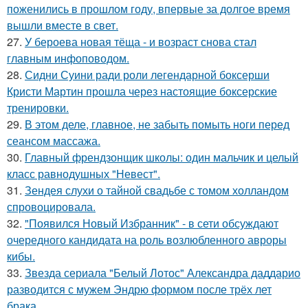
поженились в прошлом году, впервые за долгое время
вышли вместе в свет.
27.
У бероева новая тёща - и возраст снова стал
главным инфоповодом.
28.
Сидни Суини ради роли легендарной боксерши
Кристи Мартин прошла через настоящие боксерские
тренировки.
29.
В этом деле, главное, не забыть помыть ноги перед
сеансом массажа.
30.
Главный френдзонщик школы: один мальчик и целый
класс равнодушных "Невест".
31.
Зендея слухи о тайной свадьбе с томом холландом
спровоцировала.
32.
"Появился Новый Избранник" - в сети обсуждают
очередного кандидата на роль возлюбленного авроры
кибы.
33.
Звезда сериала "Белый Лотос" Александра даддарио
разводится с мужем Эндрю формом после трёх лет
брака.