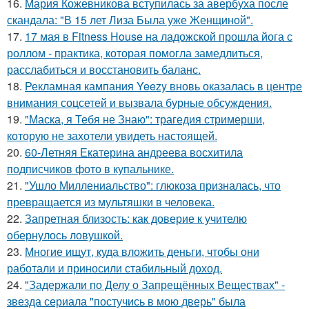
16.
Мария Кожевникова вступилась за авербуха после
скандала: "В 15 лет Лиза Была уже Женщиной".
17.
17 мая в Fitness House на ладожской прошла йога с
роллом - практика, которая помогла замедлиться,
расслабиться и восстановить баланс.
18.
Рекламная кампания Yeezy вновь оказалась в центре
внимания соцсетей и вызвала бурные обсуждения.
19.
"Маска, я Тебя не Знаю": трагедия стримерши,
которую не захотели увидеть настоящей.
20.
60-Летняя Екатерина андреева восхитила
подписчиков фото в купальнике.
21.
"Ушло Миллениальство": глюкоза призналась, что
превращается из мультяшки в человека.
22.
Запретная близость: как доверие к учителю
обернулось ловушкой.
23.
Многие ищут, куда вложить деньги, чтобы они
работали и приносили стабильный доход.
24.
"Задержали по Делу о Запрещённых Веществах" -
звезда сериала "постучись в мою дверь" была