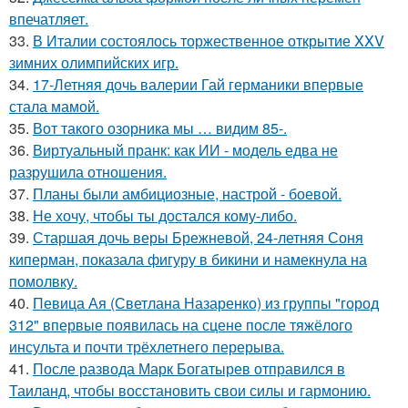
впечатляет.
33.
В Италии состоялось торжественное открытие XXV
зимних олимпийских игр.
34.
17-Летняя дочь валерии Гай германики впервые
стала мамой.
35.
Вот такого озорника мы … видим 85-.
36.
Виртуальный пранк: как ИИ - модель едва не
разрушила отношения.
37.
Планы были амбициозные, настрой - боевой.
38.
Не хочу, чтобы ты достался кому-либо.
39.
Старшая дочь веры Брежневой, 24-летняя Соня
киперман, показала фигуру в бикини и намекнула на
помолвку.
40.
Певица Ая (Светлана Назаренко) из группы "город
312" впервые появилась на сцене после тяжёлого
инсульта и почти трёхлетнего перерыва.
41.
После развода Марк Богатырев отправился в
Таиланд, чтобы восстановить свои силы и гармонию.