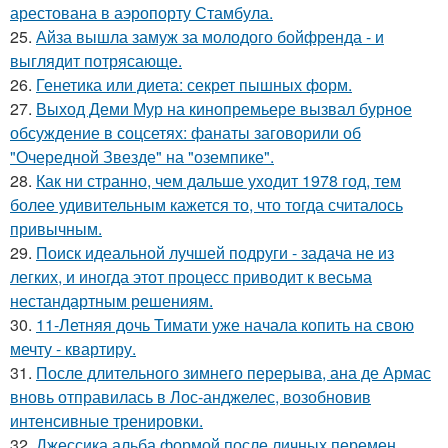
арестована в аэропорту Стамбула.
25.
Айза вышла замуж за молодого бойфренда - и
выглядит потрясающе.
26.
Генетика или диета: секрет пышных форм.
27.
Выход Деми Мур на кинопремьере вызвал бурное
обсуждение в соцсетях: фанаты заговорили об
"Очередной Звезде" на "оземпике".
28.
Как ни странно, чем дальше уходит 1978 год, тем
более удивительным кажется то, что тогда считалось
привычным.
29.
Поиск идеальной лучшей подруги - задача не из
легких, и иногда этот процесс приводит к весьма
нестандартным решениям.
30.
11-Летняя дочь Тимати уже начала копить на свою
мечту - квартиру.
31.
После длительного зимнего перерыва, ана де Армас
вновь отправилась в Лос-анджелес, возобновив
интенсивные тренировки.
32.
Джессика альба формой после личных перемен