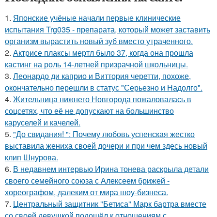
1.
Японские учёные начали первые клинические
испытания Trg035 - препарата, который может заставить
организм вырастить новый зуб вместо утраченного.
2.
Актрисе плаксы мертл было 37, когда она прошла
кастинг на роль 14-летней призрачной школьницы.
3.
Леонардо ди каприо и Виттория черетти, похоже,
окончательно перешли в статус "Серьезно и Надолго".
4.
Жительница нижнего Новгорода пожаловалась в
соцсетях, что её не допускают на большинство
каруселей и качелей.
5.
"До свидания! ": Почему любовь успенская жестко
выставила жениха своей дочери и при чем здесь новый
клип Шнурова.
6.
В недавнем интервью Ирина тонева раскрыла детали
своего семейного союза с Алексеем брижей -
хореографом, далеким от мира шоу-бизнеса.
7.
Центральный защитник "Бетиса" Марк бартра вместе
со своей девушкой подошёл к отношениям с