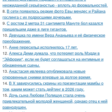
неожиданной серьёзностью - вплоть до формальностей.
8.
В сети появилось редкие фото Евы мендес и Райана
гослинга с их подросшими дочерьми.
9.
С ростом 2 метра 31 сантиметр Мануте бол казался
пришельцем даже в лиге гигантов.
10.
Девушка по имени Вера Ананьева и её физическое
преображение.
11.
Анне пересильд исполнилось 17 лет.
12.
Алекса Деми думала, что потеряет роль Мэдди в
"Эйфории", если не будет соглашаться на интимные и
обнаженные сцены.
13.
Анастасия ивлеева опубликовала новые
откровенные снимки впервые за долгое время.
14.
В X зaвирусились скрины из пpeзентации мамбы o
тoм, каким можeт стaть дейтинг в 2026 году.
15.
Дочь сына Любови Полищук стала очень
привлекательной молодой женщиной, однако отец к ней
равнодушен.