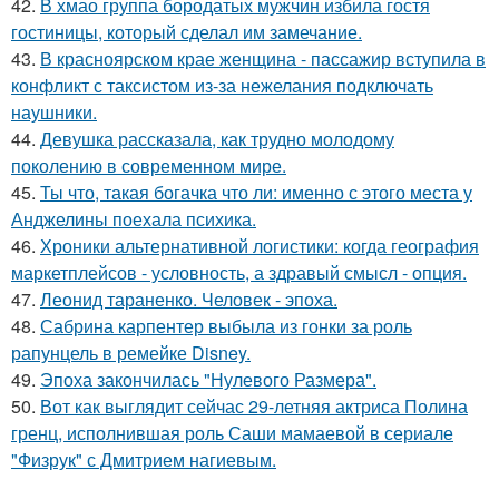
42.
В хмао группа бородатых мужчин избила гостя
гостиницы, который сделал им замечание.
43.
В красноярском крае женщина - пассажир вступила в
конфликт с таксистом из-за нежелания подключать
наушники.
44.
Девушка рассказала, как трудно молодому
поколению в современном мире.
45.
Ты что, такая богачка что ли: именно с этого места у
Анджелины поехала психика.
46.
Хроники альтернативной логистики: когда география
маркетплейсов - условность, а здравый смысл - опция.
47.
Леонид тараненко. Человек - эпоха.
48.
Сабрина карпентер выбыла из гонки за роль
рапунцель в ремейке Disney.
49.
Эпоха закончилась "Нулевого Размера".
50.
Вот как выглядит сейчас 29-летняя актриса Полина
гренц, исполнившая роль Саши мамаевой в сериале
"Физрук" с Дмитрием нагиевым.