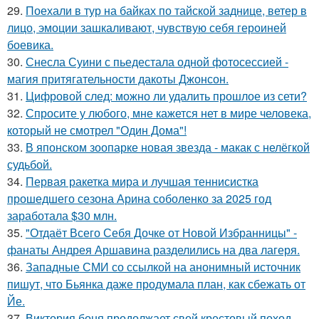
29.
Поехали в тур на байках по тайской заднице, ветер в
лицо, эмоции зашкаливают, чувствую себя героиней
боевика.
30.
Снесла Суини с пьедестала одной фотосессией -
магия притягательности дакоты Джонсон.
31.
Цифровой след: можно ли удалить прошлое из сети?
32.
Спросите у любого, мне кажется нет в мире человека,
который не смотрел "Один Дома"!
33.
В японском зоопарке новая звезда - макак с нелёгкой
судьбой.
34.
Первая ракетка мира и лучшая теннисистка
прошедшего сезона Арина соболенко за 2025 год
заработала $30 млн.
35.
"Отдаёт Всего Себя Дочке от Новой Избранницы" -
фанаты Андрея Аршавина разделились на два лагеря.
36.
Западные СМИ со ссылкой на анонимный источник
пишут, что Бьянка даже продумала план, как сбежать от
Йе.
37.
Виктория боня продолжает свой крестовый поход