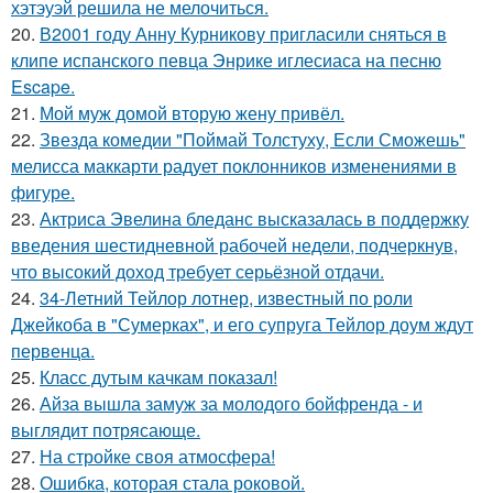
хэтэуэй решила не мелочиться.
20.
В2001 году Анну Курникову пригласили сняться в
клипе испанского певца Энрике иглесиаса на песню
Escape.
21.
Мой муж домой вторую жену привёл.
22.
Звезда комедии "Поймай Толстуху, Если Сможешь"
мелисса маккарти радует поклонников изменениями в
фигуре.
23.
Актриса Эвелина бледанс высказалась в поддержку
введения шестидневной рабочей недели, подчеркнув,
что высокий доход требует серьёзной отдачи.
24.
34-Летний Тейлор лотнер, известный по роли
Джейкоба в "Сумерках", и его супруга Тейлор доум ждут
первенца.
25.
Класс дутым качкам показал!
26.
Айза вышла замуж за молодого бойфренда - и
выглядит потрясающе.
27.
На стройке своя атмосфера!
28.
Ошибка, которая стала роковой.