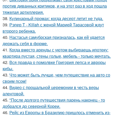
против диванных критиков, и на этот раз в ход пошла
тяжелая артиллерия.
38.
Кулинарный промах: когда десерт летит не туда.
39.
Рэпер T - Killah с женой Марией Тарасовой ждут
второго ребенка.
40.
Настасья самубрская призналась, как ей удается
держать себя в форме.
41.
Когда вместо аренды с уютом выбираешь ипотеку:
квартира пустая, стены голые, мебель - только мечтать.
42.
Вся правда о помолвке Григория лепса и авроры
кибы.
43.
Что может быть лучше, чем путешествие на авто со
своим псом!
44.
Видео с прощальной церемонии в честь веры
алентовой.
45.
"После долгого путешествия парень наконец - то
добрался до северной Кореи.
46.
Рейс из Европы в Бразилию пришлось отменить из-