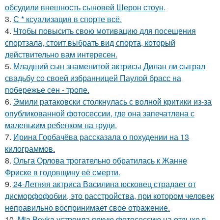
обсудили внешность сыновей Шерон стоун.
3.
С * ксуализация в спорте всё.
4.
Чтобы повысить свою мотивацию для посещения
спортзала, стоит выбрать вид спорта, который
действительно вам интересен.
5.
Младший сын знаменитой актрисы Дилан ли сыграл
свадьбу со своей избранницей Паулой брасс на
побережье сен - тропе.
6.
Эмили ратаковски столкнулась с волной критики из-за
опубликованной фотосессии, где она запечатлена с
маленьким ребенком на груди.
7.
Ирина Горбачёва рассказала о похудении на 13
килограммов.
8.
Ольга Орлова трогательно обратилась к Жанне
Фриске в годовщину её смерти.
9.
24-Летняя актриса Василина юсковец страдает от
дисморфофобии, это расстройства, при котором человек
неправильно воспринимает свое отражение.
10.
Mia Boyka устроила яркую фотосессию на отдыхе в