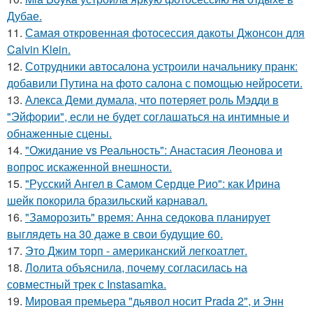
Дубае.
11.
Самая откровенная фотосессия дакоты Джонсон для
Calvin Klein.
12.
Сотрудники автосалона устроили начальнику пранк:
добавили Путина на фото салона с помощью нейросети.
13.
Алекса Деми думала, что потеряет роль Мэдди в
"Эйфории", если не будет соглашаться на интимные и
обнаженные сцены.
14.
"Ожидание vs Реальность": Анастасия Леонова и
вопрос искаженной внешности.
15.
"Русский Ангел в Самом Сердце Рио": как Ирина
шейк покорила бразильский карнавал.
16.
"Заморозить" время: Анна седокова планирует
выглядеть на 30 даже в свои будущие 60.
17.
Это Джим торп - американский легкоатлет.
18.
Лолита объяснила, почему согласилась на
совместный трек с Instasamka.
19.
Мировая премьера "дьявол носит Prada 2", и Энн