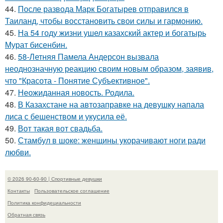
44.
После развода Марк Богатырев отправился в
Таиланд, чтобы восстановить свои силы и гармонию.
45.
На 54 году жизни ушел казахский актер и богатырь
Мурат бисенбин.
46.
58-Летняя Памела Андерсон вызвала
неоднозначную реакцию своим новым образом, заявив,
что "Красота - Понятие Субъективное".
47.
Неожиданная новость. Родила.
48.
В Казахстане на автозаправке на девушку напала
лиса с бешенством и укусила её.
49.
Вот такая вот свадьба.
50.
Стамбул в шоке: женщины укорачивают ноги ради
любви.
© 2026 90-60-90 | Спортивные девушки
Контакты
Пользовательское соглашение
Политика конфидециальности
Обратная связь