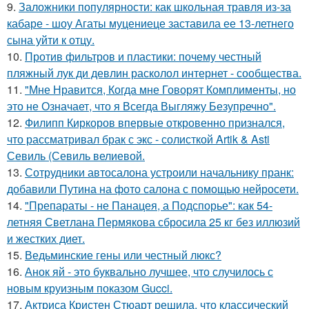
9.
Заложники популярности: как школьная травля из-за
кабаре - шоу Агаты муцениеце заставила ее 13-летнего
сына уйти к отцу.
10.
Против фильтров и пластики: почему честный
пляжный лук ди девлин расколол интернет - сообщества.
11.
"Мне Нравится, Когда мне Говорят Комплименты, но
это не Означает, что я Всегда Выгляжу Безупречно".
12.
Филипп Киркоров впервые откровенно признался,
что рассматривал брак с экс - солисткой Artik & Asti
Севиль (Севиль велиевой.
13.
Сотрудники автосалона устроили начальнику пранк:
добавили Путина на фото салона с помощью нейросети.
14.
"Препараты - не Панацея, а Подспорье": как 54-
летняя Светлана Пермякова сбросила 25 кг без иллюзий
и жестких диет.
15.
Ведьминские гены или честный люкс?
16.
Анок яй - это буквально лучшее, что случилось с
новым круизным показом Gucci.
17.
Актриса Кристен Стюарт решила, что классический