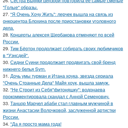
26.
Сестра Бьянки цензори повторила её самые смелые
"Голые" образы.
27.
"Я Очень Хочу Жить": лерчек вышла на связь из
онкоцентра Блохина после приостановки уголовного
дела.
28.
Концерты алексея Щербакова отменяют по всей
России.
29.
Тим Бёртон продолжает собирать своих любимчиков
в "Уэнсдей".
30.
Сидни Суини продолжает продвигать свой бренд
нижнего белья Syrn.
31.
Дочь умы турман и Итана хоука, звезда сериала
"Очень Странные Дела" Майя хоук, вышла замуж.
32.
"Не Строит из Себя"фитоняшку": водонаева
прокомментировала скандал с Анной Семенович.
33.
Танцор Марчел абаби стал главным мужчиной в
жизни Анастасии Волочковой, заслуженной артистки
России.
34.
"Да я просто мама года!