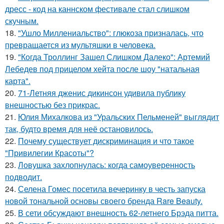
дресс - код на каннском фестивале стал слишком
скучным.
18.
"Ушло Миллениальство": глюкоза призналась, что
превращается из мультяшки в человека.
19.
"Когда Троллинг Зашел Слишком Далеко": Артемий
Лебедев под прицелом хейта после шоу "натальная
карта".
20.
71-Летняя дженис дикинсон удивила публику
внешностью без прикрас.
21.
Юлия Михалкова из "Уральских Пельменей" выглядит
так, будто время для неё остановилось.
22.
Почему существует дискриминация и что такое
"Привилегии Красоты"?
23.
Ловушка захлопнулась: когда самоуверенность
подводит.
24.
Селена Гомес посетила вечеринку в честь запуска
новой тональной основы своего бренда Rare Beauty.
25.
В сети обсуждают внешность 62-летнего Брэда питта.