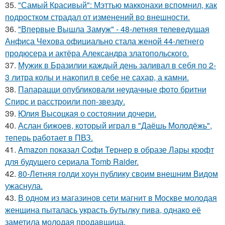
35.
"Самый Красивый": Мэттью макконахи вспомнил, как
подростком страдал от изменений во внешности.
36.
"Впервые Вышла Замуж" - 48-летняя телеведущая
Анфиса Чехова официально стала женой 44-летнего
продюсера и актёра Александра златопольского.
37.
Мужик в Бразилии каждый день заливал в себя по 2-
3 литра колы и накопил в себе не сахар, а камни.
38.
Папарацци опубликовали неудачные фото бритни
Спирс и расстроили поп-звезду.
39.
Юлия Высоцкая о состоянии дочери.
40.
Аслан бижоев, который играл в "Даёшь Молодёжь",
теперь работает в ПВЗ.
41.
Amazon показал Софи Тернер в образе Лары крофт
для будущего сериала Tomb Raider.
42.
80-Летняя голди хоун публику своим внешним Видом
ужаснула.
43.
В одном из магазинов сети магнит в Москве молодая
женщина пыталась украсть бутылку пива, однако её
заметила молодая продавщица.