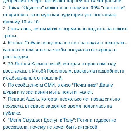
депрессия теперь настигают парней на 10 лет раньше.
2.
Такая "Одиссея" может и не получить 99% "свежести"
от критиков, зато мужская аудитория уже поставила
фильму 10 из 10.
3.
Оказалось, летом можно нормально поднять на покосе
травы.
4.
Ксения Собчак пошутила в ответ на слухи в телеграм -
каналах о том, что она якобы получила госохрану от
росгвардии.
5.
33-Летняя Карина нигай, которая в прошлом году
рассталась с Ильёй Гореловым, раскрыла подробности
их абьюзивных отношений.
6.
По сообщениям СМИ, в сизо "Печатники" Диану
шурыгину заставили мыть полы и туалет.
7.
Певица Адель, которая несколько лет назад сильно
похудела, впервые за долгое время появилась на
публике.
8.
"Меня Смущает Доступ к Телу": Регина тодоренко
рассказала, почему не хочет быть актрисой.