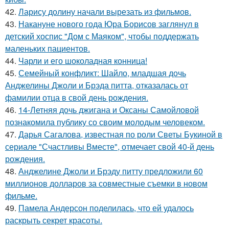
42.
Ларису долину начали вырезать из фильмов.
43.
Накануне нового года Юра Борисов заглянул в
детский хоспис "Дом с Маяком", чтобы поддержать
маленьких пациентов.
44.
Чарли и его шоколадная конница!
45.
Семейный конфликт: Шайло, младшая дочь
Анджелины Джоли и Брэда питта, отказалась от
фамилии отца в свой день рождения.
46.
14-Летняя дочь джигана и Оксаны Самойловой
познакомила публику со своим молодым человеком.
47.
Дарья Сагалова, известная по роли Светы Букиной в
сериале "Счастливы Вместе", отмечает свой 40-й день
рождения.
48.
Анджелине Джоли и Брэду питту предложили 60
миллионов долларов за совместные съемки в новом
фильме.
49.
Памела Андерсон поделилась, что ей удалось
раскрыть секрет красоты.