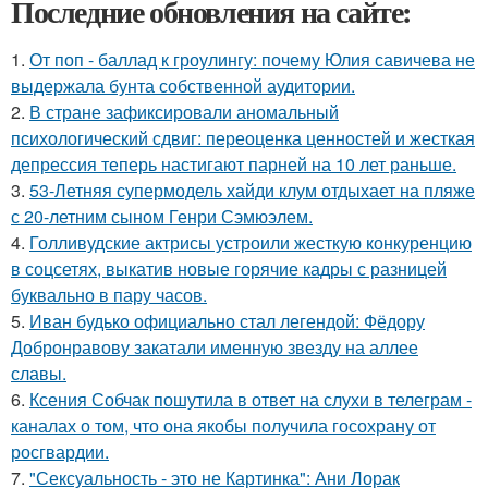
Последние обновления на сайте:
1.
От поп - баллад к гроулингу: почему Юлия савичева не
выдержала бунта собственной аудитории.
2.
В стране зафиксировали аномальный
психологический сдвиг: переоценка ценностей и жесткая
депрессия теперь настигают парней на 10 лет раньше.
3.
53-Летняя супермодель хайди клум отдыхает на пляже
с 20-летним сыном Генри Сэмюэлем.
4.
Голливудские актрисы устроили жесткую конкуренцию
в соцсетях, выкатив новые горячие кадры с разницей
буквально в пару часов.
5.
Иван будько официально стал легендой: Фёдору
Добронравову закатали именную звезду на аллее
славы.
6.
Ксения Собчак пошутила в ответ на слухи в телеграм -
каналах о том, что она якобы получила госохрану от
росгвардии.
7.
"Сексуальность - это не Картинка": Ани Лорак