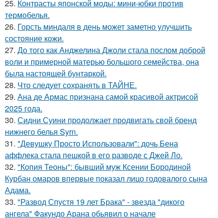
25.
Контрасты японской моды: мини-юбки против
термобелья.
26.
Горсть миндаля в день может заметно улучшить
состояние кожи.
27.
До того как Анджелина Джоли стала послом доброй
воли и примерной матерью большого семейства, она
была настоящей бунтаркой.
28.
Что следует сохранять в ТАЙНЕ.
29.
Ана де Армас признана самой красивой актрисой
2025 года.
30.
Сидни Суини продолжает продвигать свой бренд
нижнего белья Syrn.
31.
"Девушку Просто Использовали": дочь Бена
аффлека стала пешкой в его разводе с Джей Ло.
32.
"Копия Теоны": бывший муж Ксении Бородиной
Курбан омаров впервые показал лицо годовалого сына
Адама.
33.
"Развод Спустя 19 лет Брака" - звезда "дикого
ангела" Факундо Арана обьявил о начале