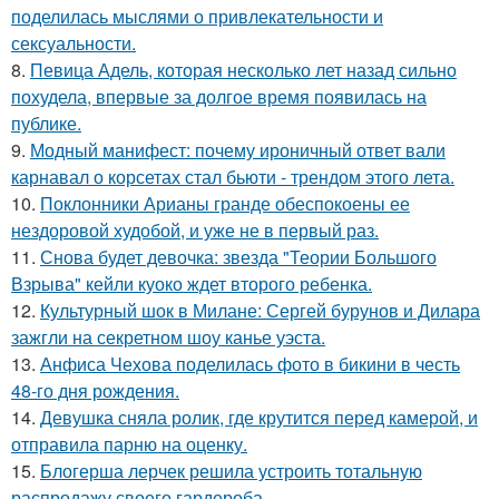
поделилась мыслями о привлекательности и
сексуальности.
8.
Певица Адель, которая несколько лет назад сильно
похудела, впервые за долгое время появилась на
публике.
9.
Модный манифест: почему ироничный ответ вали
карнавал о корсетах стал бьюти - трендом этого лета.
10.
Поклонники Арианы гранде обеспокоены ее
нездоровой худобой, и уже не в первый раз.
11.
Снова будет девочка: звезда "Теории Большого
Взрыва" кейли куоко ждет второго ребенка.
12.
Культурный шок в Милане: Сергей бурунов и Дилара
зажгли на секретном шоу канье уэста.
13.
Анфиса Чехова поделилась фото в бикини в честь
48-го дня рождения.
14.
Девушка сняла ролик, где крутится перед камерой, и
отправила парню на оценку.
15.
Блогерша лерчек решила устроить тотальную
распродажу своего гардероба.