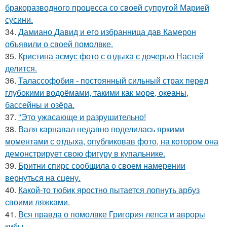
бракоразводного процесса со своей супругой Марией
сусини.
34.
Дамиано Давид и его избранница дав Камерон
объявили о своей помолвке.
35.
Кристина асмус фото с отдыха с дочерью Настей
делится.
36.
Талассофобия - постоянный сильный страх перед
глубокими водоёмами, такими как море, океаны,
бассейны и озёра.
37.
"Это ужасающе и разрушительно!
38.
Валя карнавал недавно поделилась яркими
моментами с отдыха, опубликовав фото, на котором она
демонстрирует свою фигуру в купальнике.
39.
Бритни спирс сообщила о своем намерении
вернуться на сцену.
40.
Какой-то тюбик яростно пытается лопнуть арбуз
своими ляжками.
41.
Вся правда о помолвке Григория лепса и авроры
кибы.