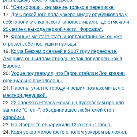
16.
"Они хороши , внимание, только в переписке!
17.
Дочь покойного пола уокера мидоу опубликовала у
себя хронику с каннского кинофестиваля, где отмечали
25-летие с выхода первой части "Форсажа".
18.
Француз мечтает стать инопланетянином: он уже
отрезал себе нос, уши и пальцы.
19.
Когда Бекхэм с семьёй в 2007 году переехал в
Америку, он был там отнюдь не так популярен, как в
Европе.
20.
Vogue подтвердил, что Гарри стайлз и Зои кравиц
официально помолвлены.
21.
Парень гулял по городу и решил познакомиться с
местной девушкой.
22.
22 апреля в Fitness House на пулковском прошло
занятие "Степ+", объединившее любителей степ -
аэробики.
23.
На Эвересте обнаружили 12 тысяч кг говна.
24.
Коди уокер милое фото с полом уокером выложил.