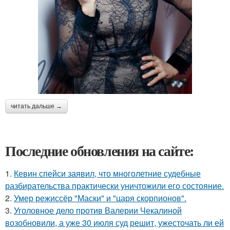
читать дальше →
Последние обновления на сайте:
1.
Кевин спейси заявил, что многолетние судебные
разбирательства практически уничтожили его состояние.
2.
Умер режиссёр "Маски" и "царя скорпионов".
3.
Уголовное дело против Валерии Чекалиной
возобновили, а уже 30 июля суд решит, ужесточать ли ей