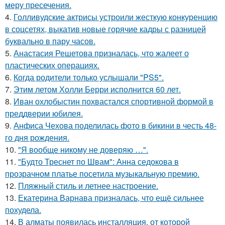
меру пресечения.
4.
Голливудские актрисы устроили жесткую конкуренцию
в соцсетях, выкатив новые горячие кадры с разницей
буквально в пару часов.
5.
Анастасия Решетова призналась, что жалеет о
пластических операциях.
6.
Когда родители только услышали "PS5".
7.
Этим летом Холли Берри исполнится 60 лет.
8.
Иван охлобыстин похвастался спортивной формой в
преддверии юбилея.
9.
Анфиса Чехова поделилась фото в бикини в честь 48-
го дня рождения.
10.
"Я вообще никому не доверяю …".
11.
"Будто Треснет по Швам": Анна седокова в
прозрачном платье посетила музыкальную премию.
12.
Пляжный стиль и летнее настроение.
13.
Екатерина Варнава призналась, что ещё сильнее
похудела.
14.
В алматы появилась инсталляция, от которой