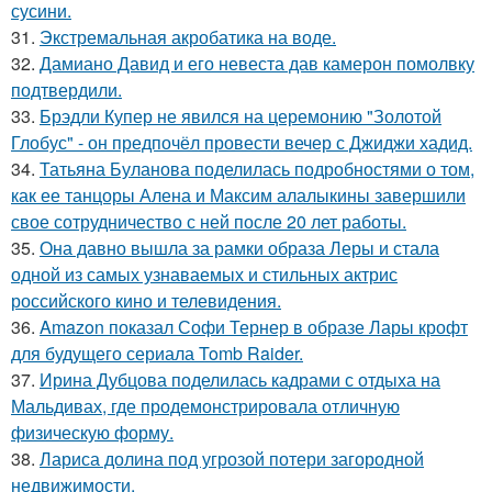
сусини.
31.
Экстремальная акробатика на воде.
32.
Дамиано Давид и его невеста дав камерон помолвку
подтвердили.
33.
Брэдли Купер не явился на церемонию "Золотой
Глобус" - он предпочёл провести вечер с Джиджи хадид.
34.
Татьяна Буланова поделилась подробностями о том,
как ее танцоры Алена и Максим алалыкины завершили
свое сотрудничество с ней после 20 лет работы.
35.
Она давно вышла за рамки образа Леры и стала
одной из самых узнаваемых и стильных актрис
российского кино и телевидения.
36.
Amazon показал Софи Тернер в образе Лары крофт
для будущего сериала Tomb Raider.
37.
Ирина Дубцова поделилась кадрами с отдыха на
Мальдивах, где продемонстрировала отличную
физическую форму.
38.
Лариса долина под угрозой потери загородной
недвижимости.