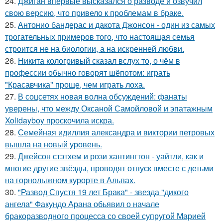
24.
Джиган впервые высказался о разводе и озвучил
свою версию, что привело к проблемам в браке.
25.
Антонио бандерас и дакота Джонсон - один из самых
трогательных примеров того, что настоящая семья
строится не на биологии, а на искренней любви.
26.
Никита кологривый сказал вслух то, о чём в
профессии обычно говорят шёпотом: играть
"Красавчика" проще, чем играть лоха.
27.
В соцсетях новая волна обсуждений: фанаты
уверены, что между Оксаной Самойловой и эпатажным
Xolidayboy проскочила искра.
28.
Семейная идиллия александра и виктории петровых
вышла на новый уровень.
29.
Джейсон стэтхем и рози хантингтон - уайтли, как и
многие другие звёзды, проводят отпуск вместе с детьми
на горнолыжном курорте в Альпах.
30.
"Развод Спустя 19 лет Брака" - звезда "дикого
ангела" Факундо Арана обьявил о начале
бракоразводного процесса со своей супругой Марией