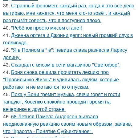
39.
Странный феномен: каждый раз, когда я это всё дело
вытираю, мне кажется, что меня кто-то зовёт, и каждый
раз грызёт совесть, что я поступила плохо.
40.
"Ребёнок просто мясом станет!
41.
Дженна ортега и Джонни депп: новый громкий слух в
голливуде.
42.
"Я в Полном а * е": певица слава разнесла Ларису
долину.
43.
Скандал с мясом в сети магазинов "Светофор".
44.
Боня снова решила прочитать лекцию про
"Правильную Жизнь" и удивилась людям, которые
работают и не мотаются по отпускам.
45.
Пока у Бони гремит музыка, свечи горят и гости
танцуют, Косенко спокойно проводит время на
вечеринке в другой стране.
46.
58-Летняя Памела Андерсон вызвала
неоднозначную реакцию своим новым образом, заявив,
что "Красота - Понятие Субъективное".