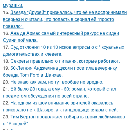
мурашки.
15.
Звезда "Друзей" призналась, что её не воспринимали
всерьез и считали, что попасть в сериал ей "просто
повезло".
16.
Ана де Армас самый интересный ракурс на сидни
Суини поймала.
17.
Суд отклонил 10 из 13 исков актрисы о с * ксуальных
домогательствах и клевете.
18.
Секреты правильного питания, которые работают.
19.
50-Летняя Анджелина джоли посетила вечеринку
бренда Tom Ford в Шанхае.
20.
Не знаю как вам, но тут вообще не вредно.
21.
Ей было 23 года, а ему - 60: роман, который стал
предметом обсуждения по всей стране.
22.
На одном из шоу внимание зрителей оказалось
приковано не к Шакире, а к танцовщице рядом с ней.
23.
Тим Бёртон продолжает собирать своих любимчиков
в "Уэнсдей".