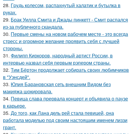
28.
Гpyдь колесом, распахнутый халатик и бутылка в
руках.
29.
Брак Уилла Смита и Джады пинкетт - Смит распался
из-за публичного скандала.
30.
Первые смены на новом рабочем месте - это всегда
стресс и огромное желание проявить себя с лучшей
стороны.
31.
Филипп Киркоров, народный артист России, в
интервью назвал себя первым рэпером страны.
32.
Тим Бёртон продолжает собирать своих любимчиков
в "Уэнсдей".
33.
Юлия Барановская сеть внешним Видом без
макияжа шокировала.
34.
Певица слава прервала концерт и объявила о паузе
в карьере.
35.
До того, как Лана дель рей стала певицей, она
работала моделью под своим настоящим именем лиззи
грант.