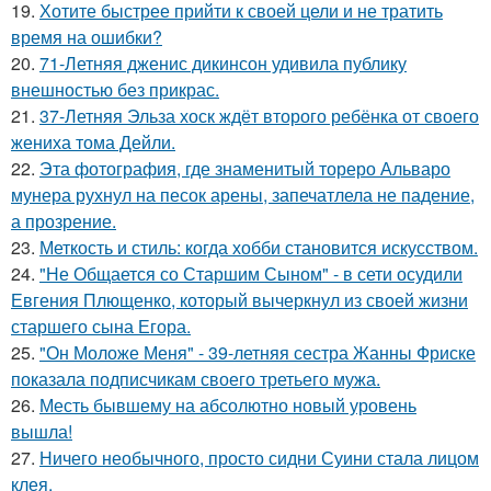
19.
Хотите быстрее прийти к своей цели и не тратить
время на ошибки?
20.
71-Летняя дженис дикинсон удивила публику
внешностью без прикрас.
21.
37-Летняя Эльза хоск ждёт второго ребёнка от своего
жениха тома Дейли.
22.
Эта фотография, где знаменитый тореро Альваро
мунера рухнул на песок арены, запечатлела не падение,
а прозрение.
23.
Меткость и стиль: когда хобби становится искусством.
24.
"Не Общается со Старшим Сыном" - в сети осудили
Евгения Плющенко, который вычеркнул из своей жизни
старшего сына Егора.
25.
"Он Моложе Меня" - 39-летняя сестра Жанны Фриске
показала подписчикам своего третьего мужа.
26.
Месть бывшему на абсолютно новый уровень
вышла!
27.
Ничего необычного, просто сидни Суини стала лицом
клея.