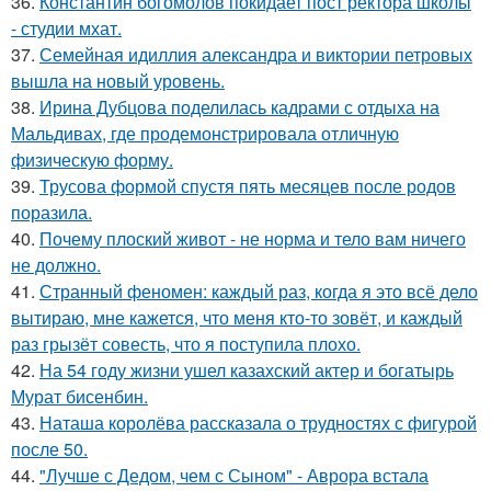
36.
Константин богомолов покидает пост ректора школы
- студии мхат.
37.
Семейная идиллия александра и виктории петровых
вышла на новый уровень.
38.
Ирина Дубцова поделилась кадрами с отдыха на
Мальдивах, где продемонстрировала отличную
физическую форму.
39.
Трусова формой спустя пять месяцев после родов
поразила.
40.
Почему плоский живот - не норма и тело вам ничего
не должно.
41.
Странный феномен: каждый раз, когда я это всё дело
вытираю, мне кажется, что меня кто-то зовёт, и каждый
раз грызёт совесть, что я поступила плохо.
42.
На 54 году жизни ушел казахский актер и богатырь
Мурат бисенбин.
43.
Наташа королёва рассказала о трудностях с фигурой
после 50.
44.
"Лучше с Дедом, чем с Сыном" - Аврора встала