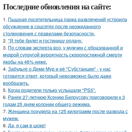
Последние обновления на сайте:
1.
Пышная посетительница парка развлечений устроила
обсуждение в соцсетях после неожиданного
столкновения с правилами безопасности.
2.
"Я тебе билет и гостиницу оплачу.
3.
По словам эксперта воз, у мужчин с образованной и
мудрой супругой вероятность скоропостижной смерти
якобы на 46% ниже.
4.
Забудьте о Деми Мур и её "Субстанции" - у нас
готовится ответ, который невозможно было даже
вообразить.
5.
Когда родители только услышали "PS5".
6.
Ранее 27-летнюю Ксению Белоусову приговорили к 3
годам 25 дням колонии общего режима.
7.
Женщина похудела на 125 килограмм после развода с
мужем.
8.
Да, я сам в шоке!