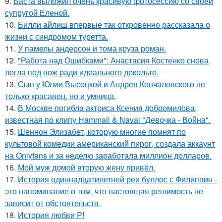
9.
Баста выложил очень красивую фотосессию со своей
супругой Еленой.
10.
Билли айлиш впервые так откровенно рассказала о
жизни с синдромом туретта.
11.
У памелы андерсон и тома круза роман.
12.
"Работа над Ошибками": Анастасия Костенко снова
легла под нож ради идеального декольте.
13.
Сын у Юлии Высоцкой и Андрея Кончаловского не
только красавец, но и умница.
14.
В Москве погибла актриса Ксения добромилова,
известная по клипу Hammali & Navai "Девочка - Война".
15.
Шеннон Элизабет, которую многие помнят по
культовой комедии американский пирог, создала аккаунт
на Onlyfans и за неделю заработала миллион долларов.
16.
Мой муж домой вторую жену привёл.
17.
История одиннадцатилетней реи буллос с Филиппин -
это напоминание о том, что настоящая решимость не
зависит от обстоятельств.
18.
История любви P!