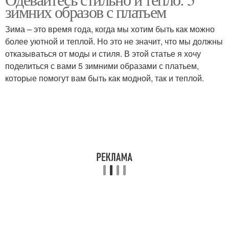
Платье с жакетом
зимних образов с платьем
курткой
Зима – это время года, когда мы хотим быть как можно
более уютной и теплой. Но это не значит, что мы должны
Платье с меховой
Платья для зимних
отказываться от моды и стиля. В этой статье я хочу
отделкой
образов
поделиться с вами 5 зимними образами с платьем,
которые помогут вам быть как модной, так и теплой.