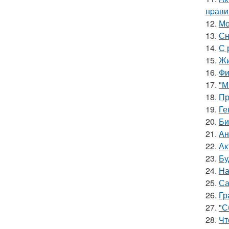
нpавил
12.
Мо
13.
Сн
14.
С 
15.
Жи
16.
Фи
17.
"М
18.
Пр
19.
Ге
20.
Би
21.
Ан
22.
Ак
23.
Бу
24.
На
25.
Са
26.
Гр
27.
"С
28.
Чт