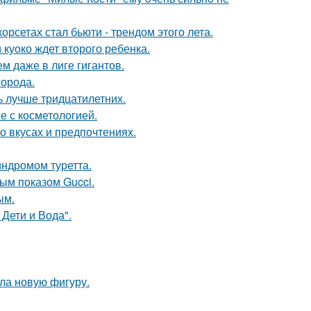
рсетах стал бьюти - трендом этого лета.
 куоко ждет второго ребенка.
м даже в лиге гигантов.
города.
ь лучше тридцатилетних.
е с косметологией.
 вкусах и предпочтениях.
индромом туретта.
ным показом Gucci.
ым.
Дети и Вода".
ла новую фигуру.