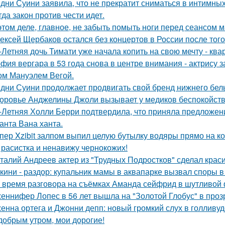
дни Суини заявила, что не прекратит сниматься в интимных
гда закон против чести идет.
этом деле, главное, не забыть помыть ноги перед сеансом 
ексей Щербаков остался без концертов в России после того
-Летняя дочь Тимати уже начала копить на свою мечту - ква
фия вергара в 53 года снова в центре внимания - актрису 
ом Мануэлем Вегой.
дни Суини продолжает продвигать свой бренд нижнего бель
оровье Анджелины Джоли вызывает у медиков беспокойств
-Летняя Холли Берри подтвердила, что приняла предложени
анта Вана ханта.
пер Xzibit залпом выпил целую бутылку водяры прямо на ко
 расистка и ненавижу чернокожих!
талий Андреев актер из "Трудных Подростков" сделал кра
кини - раздор: купальник мамы в аквапарке вызвал споры в 
 время разговора на съёмках Аманда сейфрид в шутливой 
еннифер Лопес в 56 лет вышла на "Золотой Глобус" в проз
енна ортега и Джонни депп: новый громкий слух в голливуд
добрым утром, мои дорогие!