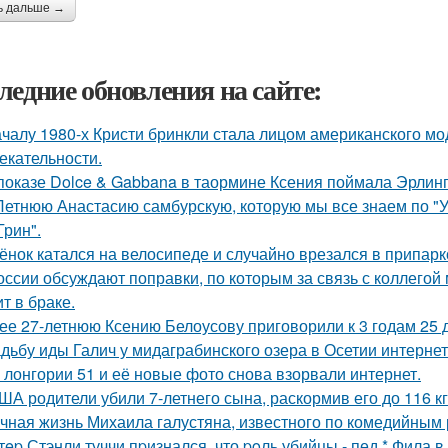
ь дальше →
ледние обновления на сайте:
ачалу 1980-х Кристи бринкли стала лицом американского м
екательности.
показе Dolce & Gabbana в таормине Ксения поймала Эрлинг
Летнюю Анастасию самбурскую, которую мы все знаем по "У
Грин".
ёнок катался на велосипеде и случайно врезался в припар
оссии обсуждают поправки, по которым за связь с коллегой 
т в браке.
ее 27-летнюю Ксению Белоусову приговорили к 3 годам 25 
дьбу иды Галич у мидаграбинского озера в Осетии интерне
 лонгории 51 и её новые фото снова взорвали интернет.
ША родители убили 7-летнего сына, раскормив его до 116 кг
чная жизнь Михаила галустяна, известного по комедийным 
тep Стэнли туччи пpизнался, что poль убийцы - пед * Фила 