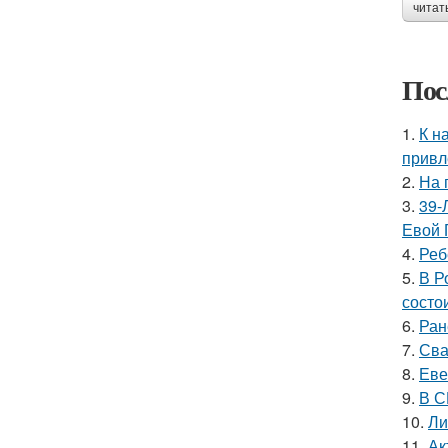
читат
Пос
1.
К н
привл
2.
На 
3.
39-
Евой 
4.
Реб
5.
В Р
состои
6.
Ран
7.
Сва
8.
Еве
9.
В С
10.
Ли
11.
Ак