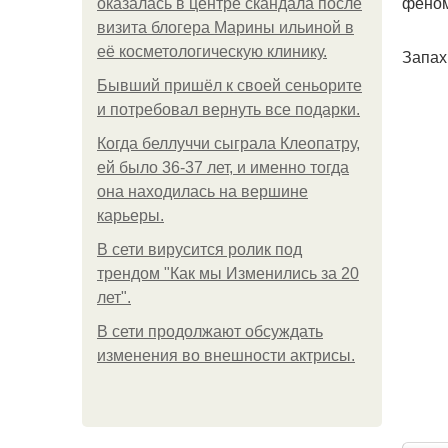
феном
оказалась в центре скандала после
визита блогера Марины ильиной в
её косметологическую клинику.
Запах
Бывший пришёл к своей сеньорите
и потребовал вернуть все подарки.
Когда беллуччи сыграла Клеопатру,
ей было 36-37 лет, и именно тогда
она находилась на вершине
карьеры.
В сети вирусится ролик под
трендом "Как мы Изменились за 20
лет".
В сети продолжают обсуждать
изменения во внешности актрисы.