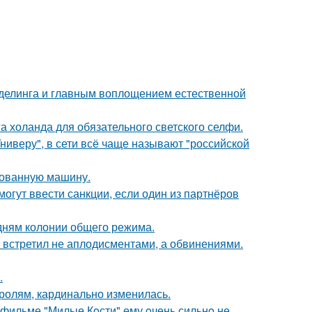
оделинга и главным воплощением естественной
а холанда для обязательного светского селфи.
ниверу", в сети всё чаще называют "российской
кованную машину.
могут ввести санкции, если один из партнёров
дням колонии общего режима.
т встретил не аплодисментами, а обвинениями.
.
ролям, кардинально изменилась.
в фильме "Милые Кoсти" ему oчень сильнo не