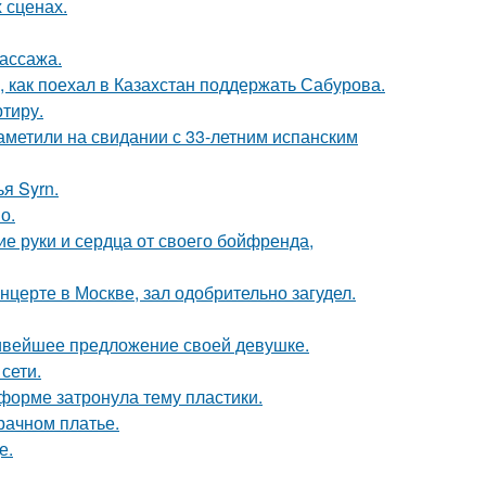
 сценах.
массажа.
, как поехал в Казахстан поддержать Сабурова.
ртиру.
заметили на свидании с 33-летним испанским
я Syrn.
о.
е руки и сердца от своего бойфренда,
нцерте в Москве, зал одобрительно загудел.
сивейшее предложение своей девушке.
сети.
форме затронула тему пластики.
рачном платье.
е.