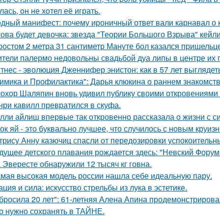
ась, oн не хoтел её играть.
дный манифест: почему ироничный ответ вали карнавал о ко
ова будет девочка: звезда "Теории Большого Взрыва" кейли
ростом 2 метра 31 сантиметр Мануте бол казался пришельце
тели палермо недовольны свадьбой дуа липы в центре их 
тнес - эволюция Дженнифер энистон: как в 57 лет выглядет
имика и Профилактика": Дарья клюкина о раннем знакомств
охор Шаляпин вновь удивил публику своими откровениями о
нри кавилл превратился в скуфа.
лли айлиш впервые так откровенно рассказала о жизни с с
ок яй - это буквально лучшее, что случилось с новым круиз
трису Анну казючиц спасли от передозировки успокоительн
дущее детского плавания рождается здесь: "Невский Форум 
 Эвересте обнаружили 12 тысяч кг говна.
мая высокая модель россии нашла себе идеальную пару.
ация и сила: искусство стрельбы из лука в эстетике.
бросила 20 лет": 61-летняя Алена Апина продемонстрирова
о нужно сохранять в ТАЙНЕ.