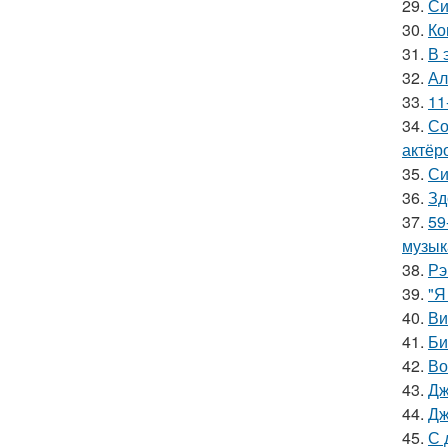
29.
Си
30.
Ко
31.
В 
32.
Ал
33.
11
34.
Со
актёр
35.
Си
36.
Зд
37.
59
музык
38.
Рэ
39.
"Я
40.
Ви
41.
Би
42.
Во
43.
Дж
44.
Дж
45.
С 