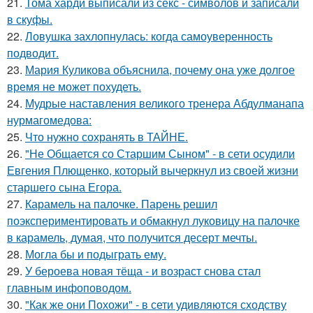
21.
Тома харди выписали из секс - символов и записали
в скуфы.
22.
Ловушка захлопнулась: когда самоуверенность
подводит.
23.
Мария Куликова объяснила, почему она уже долгое
время не может похудеть.
24.
Мудрые наставления великого тренера Абдулманапа
нурмагомедова:
25.
Что нужно сохранять в ТАЙНЕ.
26.
"Не Общается со Старшим Сыном" - в сети осудили
Евгения Плющенко, который вычеркнул из своей жизни
старшего сына Егора.
27.
Карамель на палочке. Парень решил
поэкспериментировать и обмакнул луковицу на палочке
в карамель, думая, что получится десерт мечты.
28.
Могла бы и подыграть ему.
29.
У бероева новая тёща - и возраст снова стал
главным инфоповодом.
30.
"Как же они Похожи" - в сети удивляются сходству