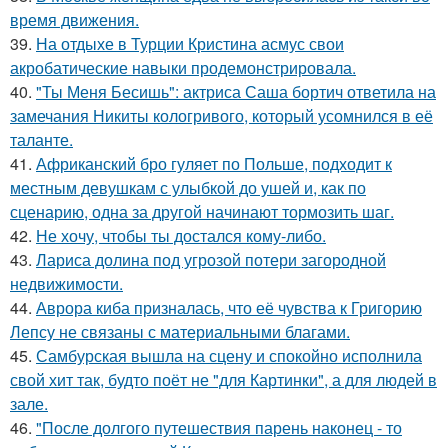
время движения.
39.
На отдыхе в Турции Кристина асмус свои
акробатические навыки продемонстрировала.
40.
"Ты Меня Бесишь": актриса Саша бортич ответила на
замечания Никиты кологривого, который усомнился в её
таланте.
41.
Африканский бро гуляет по Польше, подходит к
местным девушкам с улыбкой до ушей и, как по
сценарию, одна за другой начинают тормозить шаг.
42.
Не хочу, чтобы ты достался кому-либо.
43.
Лариса долина под угрозой потери загородной
недвижимости.
44.
Аврора киба призналась, что её чувства к Григорию
Лепсу не связаны с материальными благами.
45.
Самбурская вышла на сцену и спокойно исполнила
свой хит так, будто поёт не "для Картинки", а для людей в
зале.
46.
"После долгого путешествия парень наконец - то