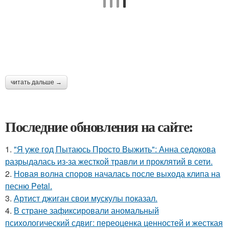
читать дальше →
Последние обновления на сайте:
1.
"Я уже год Пытаюсь Просто Выжить": Анна седокова
разрыдалась из-за жесткой травли и проклятий в сети.
2.
Новая волна споров началась после выхода клипа на
песню Petal.
3.
Артист джиган свои мускулы показал.
4.
В стране зафиксировали аномальный
психологический сдвиг: переоценка ценностей и жесткая