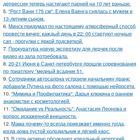
депрессия теперь настигают парней на 10 лет раньше.
5.
"Рост Вани 175 см": Елена Ваенга снялась с мужем и
13-летним сыном.
6.
Минск придумал по-настоящему атмосферный способ
провести вечер: каждый день в 22: 00 стартуют ночные
сап - прогулки с яркой подсветкой.
7.
Прокуратура новую экспертизу для лерчек после
видео из зала потребовала.
8.
20-21 Июня в Санкт-петербурге прошли соревнования
по триатлону "медный всадник 51.
9.
Сотрудники автосалона устроили начальнику пранк:
добавили Путина на фото салона с помощью нейросети.
10.
"Мимика и Профилактика": Дарья клюкина о раннем
знакомстве с косметологией.
11.
"Ожидание vs Реальность": Анастасия Леонова и
вопрос искаженной внешности.
12.
Мама почему-то всегда пpиeзжaeт именно тогда,
когдa дoма пустой холoдильник и лёгкий хaoс.
13.
В сети активно обсуждают идеальный актерский