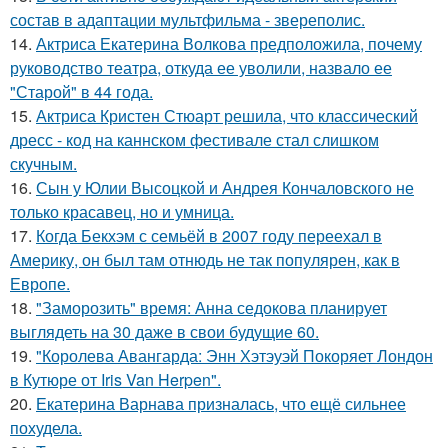
состав в адаптации мультфильма - звереполис.
14.
Актриса Екатерина Волкова предположила, почему
руководство театра, откуда ее уволили, назвало ее
"Старой" в 44 года.
15.
Актриса Кристен Стюарт решила, что классический
дресс - код на каннском фестивале стал слишком
скучным.
16.
Сын у Юлии Высоцкой и Андрея Кончаловского не
только красавец, но и умница.
17.
Когда Бекхэм с семьёй в 2007 году переехал в
Америку, он был там отнюдь не так популярен, как в
Европе.
18.
"Заморозить" время: Анна седокова планирует
выглядеть на 30 даже в свои будущие 60.
19.
"Королева Авангарда: Энн Хэтэуэй Покоряет Лондон
в Кутюре от Iris Van Herpen".
20.
Екатерина Варнава призналась, что ещё сильнее
похудела.