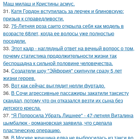
Маш милаш и Кристины асмус.
31.
Катя Гордон вступилась за лерчек и блиновскую:
призыв к справедливости.
32.
75-Летняя роза саито открыла себя как модель в
возрасте 68лет, когда ее волосы уже полностью
поседели.
33.
Этот кадр - наглядный ответ на вечный вопрос о том,
почему статистика продолжительности жизни так
беспощадна к сильной половине человечества.
34.
Создатели шоу "Эйфория" скипнули сразу 5 лет
жизни героев.
35.
Вот как сейчас выглядит нелли фуртадо.
36.
В Сочи агрессивные пассажиры закатили таксисту
скандал, потому что он отказался везти их сына без
детского кресла.
37.
"Я Попросила Убрать Лишнее" - 47-летняя Виталина
цымбалюк - романовская заявила, что сделала
пластическую операцию.
38.
В Москве женщина едва не выбросилась из такси во