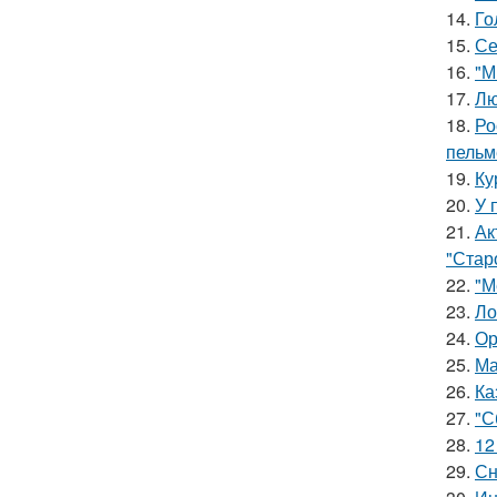
14.
Го
15.
Се
16.
"М
17.
Лю
18.
Ро
пельм
19.
Ку
20.
У 
21.
Ак
"Старо
22.
"М
23.
Ло
24.
Ор
25.
Ма
26.
Ка
27.
"С
28.
12
29.
Сн