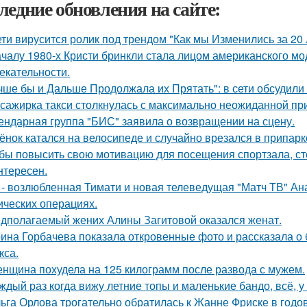
ледние обновления на сайте:
ети вирусится ролик под трендом "Как мы Изменились за 20 
ачалу 1980-х Кристи бринкли стала лицом американского м
екательности.
чше бы и Дальше Продолжала их Прятать": в сети обсудили
сажирка такси столкнулась с максимально неожиданной п
ендарная группа "БИС" заявила о возвращении на сцену.
ёнок катался на велосипеде и случайно врезался в припар
бы повысить свою мотивацию для посещения спортзала, сто
нтересен.
 - возлюбленная Тимати и новая телеведущая "Матч ТВ" Ан
ических операциях.
дполагаемый жених Алины Загитовой оказался женат.
ина Горбачева показала откровенные фото и рассказала о
кса.
нщина похудела на 125 килограмм после развода с мужем.
ждый раз когда вижу летние топы и маленькие бандо, всё, у
ьга Орлова трогательно обратилась к Жанне Фриске в годо