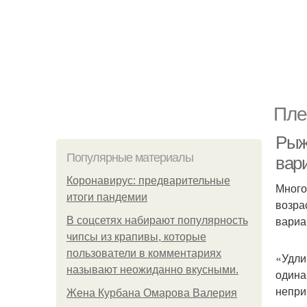
Пле
Рыж
Популярные материалы
вар
Коронавирус: предварительные
Много
итоги пандемии
возра
вариа
В соцсетях набирают популярность
чипсы из крапивы, которые
пользователи в комментариях
«Удли
называют неожиданно вкусными.
одина
непри
Жена Курбана Омарова Валерия