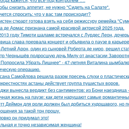
огда кажется, что всё под контролем ….
обы снизить аппетит, не нужно "Сидеть на Салате".
чется спросить: что у вас там происходит?
истен стюарт готова взять на себя режиссуру ремейка "Сум
а де Армас признана самой красивой актрисой 2025 года.
2013 году Тимоти шаламе встречался с Лурдес Леон, дочер
вица слава прервала концерт и объявила о паузе в карьере
-Летний Арон, один из сыновей Роберта де ниро, решил ст
тр Чернышёв подросшую дочь Милу от анастасии Заворотн
 Попросила Убрать Лишнее" - 47-летняя Виталина цымбалюк
ическую операцию.
сана Самойлова решила разом пресечь слухи о пластическ
окрестностях астаны действует группа пушистых воров.
джи вынесла вердикт без сантиментов: из Бони наездница -
чная жизнь на паузе: как дети нарушают самые романтичны
тт Деймон для роли должен был добиться худощавого, но 
ощения за такой тон прошу.
ловко он придумал это!
льная и точно независимая женщина!