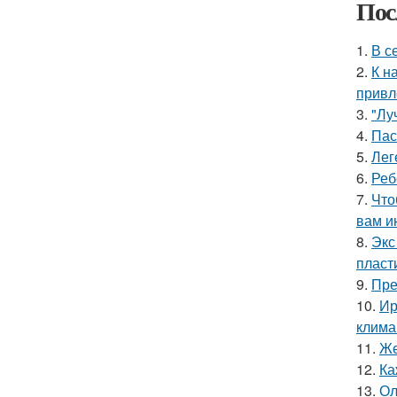
Пос
1.
В с
2.
К н
привл
3.
"Лу
4.
Пас
5.
Лег
6.
Реб
7.
Что
вам и
8.
Экс
пласт
9.
Пре
10.
Ир
клима
11.
Же
12.
Ка
13.
Ол