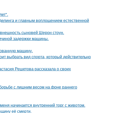
лет".
оделинга и главным воплощением естественной
 внешность сыновей Шерон стоун.
ричиной задержки машины.
кованную машину.
ит выбрать вид спорта, который действительно
астасия Решетова рассказала о своих
 борьбе с лишним весом на фоне раннего
 меня начинается внутренний торг с животом.
вщину её смерти.