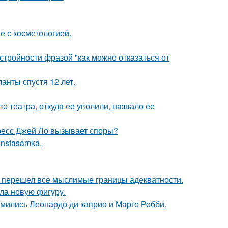
е с косметологией.
тройности фразой "как можно отказаться от
анты спустя 12 лет.
 театра, откуда ее уволили, назвало ее
ресс Джей Ло вызывает споры?
Instasamka.
то перешел все мыслимые границы адекватности.
ла новую фигуру.
комились Леонардо ди каприо и Марго Робби.