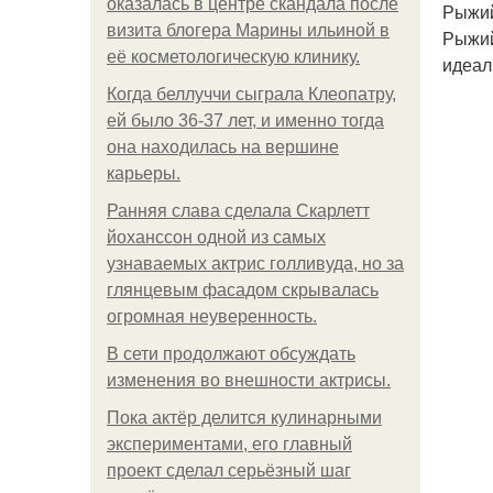
оказалась в центре скандала после
Рыжий
визита блогера Марины ильиной в
Рыжий
её косметологическую клинику.
идеал
Когда беллуччи сыграла Клеопатру,
ей было 36-37 лет, и именно тогда
она находилась на вершине
карьеры.
Ранняя слава сделала Скарлетт
йоханссон одной из самых
узнаваемых актрис голливуда, но за
глянцевым фасадом скрывалась
огромная неуверенность.
В сети продолжают обсуждать
изменения во внешности актрисы.
Пока актёр делится кулинарными
экспериментами, его главный
проект сделал серьёзный шаг