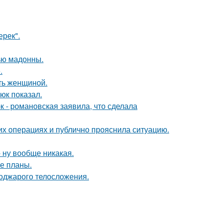
ерек".
ью мадонны.
.
ать женщиной.
юк показал.
 - романовская заявила, что сделала
их операциях и публично прояснила ситуацию.
 ну вообще никакая.
е планы.
поджарого телосложения.