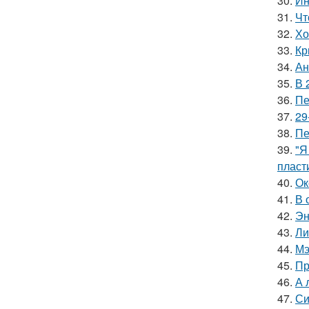
30.
Ин
31.
Чт
32.
Хо
33.
Кр
34.
Ан
35.
В 
36.
Пе
37.
29
38.
Пе
39.
"Я
пласт
40.
Ок
41.
В 
42.
Эн
43.
Ли
44.
Мэ
45.
Пр
46.
А 
47.
Си