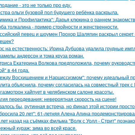
лодание - это не только про еду.
стра ольги бузовой пол будущего ребёнка раскрыла.
имика и Профилактика": Дарья клюкина о раннем знакомств
ба толкалина - пример стройности и женственности.
ссийский певец и шоумен Прохор Шаляпин раскрыл секрет с
ешек?
рс на естественность: Ирина Дубцова удалила грудные импл
памелы андерсон и тома круза роман.
триса Екатерина Волкова предположила, почему руководство
й" в 44 года.
ежду Восхищением и Нарциссизмом": почему идеальный п
лита объяснила, почему согласилась на совместный трек с 
газмотрон хайпует в челябинском салоне красоты.
гия переодевания: невероятная скорость на сцене!
залось бы, рутинная встреча, но финал этой истории прос
бросила 20 лет": 61-летняя Алена Апина продемонстрирова
 лет назад на съёмках фильма "Волк с Уолл - Стрит" позна
ежный кураж: зима во всей красе.