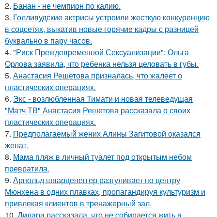
2.
Банан - не чемпион по калию.
3.
Голливудские актрисы устроили жесткую конкуренцию
в соцсетях, выкатив новые горячие кадры с разницей
буквально в пару часов.
4.
"Риск Преждевременной Сексуализации": Ольга
Орлова заявила, что ребенка нельзя целовать в губы.
5.
Анастасия Решетова призналась, что жалеет о
пластических операциях.
6.
Экс - возлюбленная Тимати и новая телеведущая
"Матч ТВ" Анастасия Решетова рассказала о своих
пластических операциях.
7.
Предполагаемый жених Алины Загитовой оказался
женат.
8.
Мама пляж в личный туалет под открытым небом
превратила.
9.
Арнольд шварценеггер разгуливает по центру
Мюнхена в одних плавках, пропагандируя культуризм и
привлекая клиентов в тренажерный зал.
10.
Дилара рассказала, что не собирается жить в