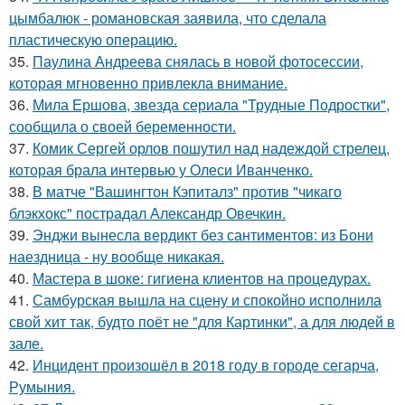
цымбалюк - романовская заявила, что сделала
пластическую операцию.
35.
Паулина Андреева снялась в новой фотосессии,
которая мгновенно привлекла внимание.
36.
Мила Ершова, звезда сериала "Трудные Подростки",
сообщила о своей беременности.
37.
Комик Сергей орлов пошутил над надеждой стрелец,
которая брала интервью у Олеси Иванченко.
38.
В матче "Вашингтон Кэпиталз" против "чикаго
блэкхокс" пострадал Александр Овечкин.
39.
Энджи вынесла вердикт без сантиментов: из Бони
наездница - ну вообще никакая.
40.
Мастера в шоке: гигиена клиентов на процедурах.
41.
Самбурская вышла на сцену и спокойно исполнила
свой хит так, будто поёт не "для Картинки", а для людей в
зале.
42.
Инцидент произошёл в 2018 году в городе сегарча,
Румыния.