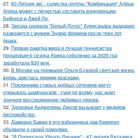
27.
60-Летняя экс - солистка группы "Комбинация" Алёна
Апина может с лёгкостью составить конкуренцию
Бейонсе и Джей Ло.
28.
Звезда сериала "Белый Лотос" Александра даддарио
разводится с мужем Эндрю формом после трёх лет
брака.
29.
Первая ракетка мира и лучшая теннисистка
прошедшего сезона Арина соболенко за 2025 год
заработала $30 млн.
30.
В Москве на премьере Ольги Бузовой светская жизнь
вновь зажглась яркими красками.
31.
Поклонники старых добрых ситкомов могут
открывать шампанское - судя по всему, нас ждет
эпичное воссоединение любимых героев.
32.
Здоровье Анджелины Джоли вызывает у медиков
беспокойство.
33.
Дамиано Давид и его избранница дав Камерон
объявили о своей помолвке.
34.
"Я Попросила Убрать Лишнее" - 47-летняя Виталина