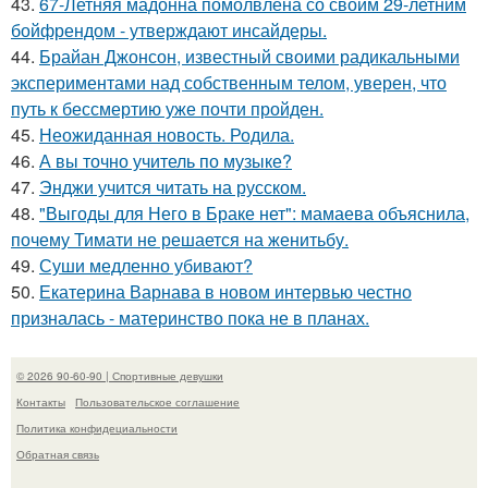
43.
67-Летняя мадонна помолвлена со своим 29-летним
бойфрендом - утверждают инсайдеры.
44.
Брайан Джонсон, известный своими радикальными
экспериментами над собственным телом, уверен, что
путь к бессмертию уже почти пройден.
45.
Неожиданная новость. Родила.
46.
А вы точно учитель по музыке?
47.
Энджи учится читать на русском.
48.
"Выгоды для Него в Браке нет": мамаева объяснила,
почему Тимати не решается на женитьбу.
49.
Суши медленно убивают?
50.
Екатерина Варнава в новом интервью честно
призналась - материнство пока не в планах.
© 2026 90-60-90 | Спортивные девушки
Контакты
Пользовательское соглашение
Политика конфидециальности
Обратная связь