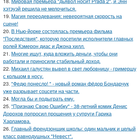
18.
Мировая премьера "дьявол носит Prada 2", и Энн
хэтэуэй решила не мелочиться.
19.
Магия переодевания: невероятная скорость на
сцене!
20.
В Нью-йорке состоялась премьера фильма
"Последствия", которую посетили исполнители главных
ролей Кэмерон диас и Джона хилл.
21.
Многие ищут, куда вложить деньги, чтобы они
работали и приносили стабильный доход.
22.
Михаил галустян вывел в свет любовницу - гримершу
с кольцом в носу.
23.
"Федю понесло! " - новый роман фёдор Бондарчук
уже разрывает соцсети на части.
24.
Могла бы и подыграть ему.
25.
"Признаю Свою Ошибку" - 38-летний комик Денис
Дорохов попросил прощения у супруги Гарика
Харламова.
26.
Главный френдзонщик школы: один мальчик и целый
класс равнодушных "Невест".