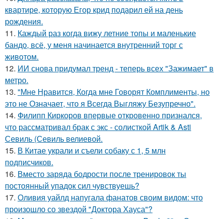
квартире, которую Егор крид подарил ей на день
рождения.
11.
Каждый раз когда вижу летние топы и маленькие
бандо, всё, у меня начинается внутренний торг с
животом.
12.
ИИ снова придумал тренд - теперь всех "Зажимает" в
метро.
13.
"Мне Нравится, Когда мне Говорят Комплименты, но
это не Означает, что я Всегда Выгляжу Безупречно".
14.
Филипп Киркоров впервые откровенно признался,
что рассматривал брак с экс - солисткой Artik & Asti
Севиль (Севиль велиевой.
15.
В Китае украли и съели собаку с 1, 5 млн
подписчиков.
16.
Вместо заряда бодрости после тренировок ты
постоянный упадок сил чувствуешь?
17.
Оливия уайлд напугала фанатов своим видом: что
произошло со звездой "Доктора Хауса"?