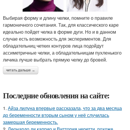
Выбирая форму и длину челки, помните о правиле
гармоничного сочетания. Так, для классического каре
идеально пойдет челка в форме дуги. Но и в данном
случае есть возможность для экспериментов. Для
обладательниц четких контуров лица подойдут
ассиметричные челки, а обладательницам пухленького
личика лучше выбрать прямую челку до бровей.
читать дальше →
Последние обновления на сайте:
1.
Айза лилуна впервые рассказала, что за два месяца
до беременности вторым сыном у неё случилась
замершая беременность.
2.
Леонардо ди каприо и Виттория черетти, похоже,