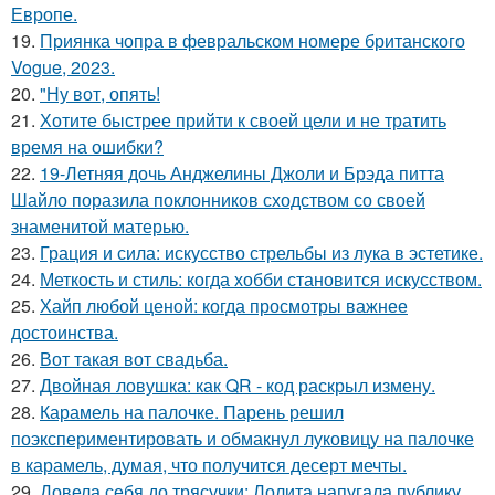
Европе.
19.
Приянка чопра в февральском номере британского
Vogue, 2023.
20.
"Ну вот, опять!
21.
Хотите быстрее прийти к своей цели и не тратить
время на ошибки?
22.
19-Летняя дочь Анджелины Джоли и Брэда питта
Шайло поразила поклонников сходством со своей
знаменитой матерью.
23.
Грация и сила: искусство стрельбы из лука в эстетике.
24.
Меткость и стиль: когда хобби становится искусством.
25.
Хайп любой ценой: когда просмотры важнее
достоинства.
26.
Вот такая вот свадьба.
27.
Двойная ловушка: как QR - код раскрыл измену.
28.
Карамель на палочке. Парень решил
поэкспериментировать и обмакнул луковицу на палочке
в карамель, думая, что получится десерт мечты.
29.
Довела себя до трясучки: Лолита напугала публику