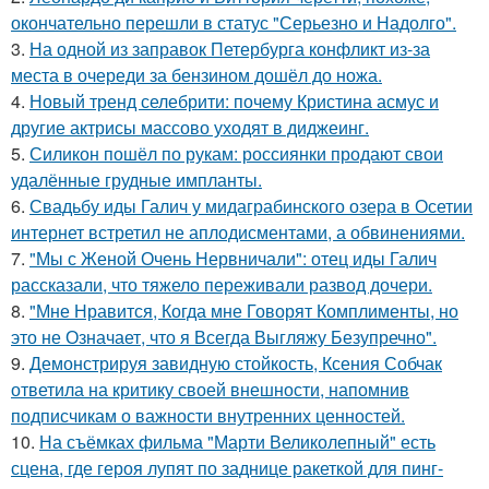
окончательно перешли в статус "Серьезно и Надолго".
3.
На одной из заправок Петербурга конфликт из-за
места в очереди за бензином дошёл до ножа.
4.
Новый тренд селебрити: почему Кристина асмус и
другие актрисы массово уходят в диджеинг.
5.
Силикон пошёл по рукам: россиянки продают свои
удалённые грудные импланты.
6.
Свадьбу иды Галич у мидаграбинского озера в Осетии
интернет встретил не аплодисментами, а обвинениями.
7.
"Мы с Женой Очень Нервничали": отец иды Галич
рассказали, что тяжело переживали развод дочери.
8.
"Мне Нравится, Когда мне Говорят Комплименты, но
это не Означает, что я Всегда Выгляжу Безупречно".
9.
Демонстрируя завидную стойкость, Ксения Собчак
ответила на критику своей внешности, напомнив
подписчикам о важности внутренних ценностей.
10.
На съёмках фильма "Марти Великолепный" есть
сцена, где героя лупят по заднице ракеткой для пинг-