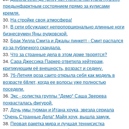
предынфарктным состоянием прямо за кулисами
кремля.
30.
На стройке своя атмосфера!
31.
В сети обсуждают непропорционально длинные ноги
бизнесвумен Яны рудковской.
32.
Брак Уилла Смита и Джады пинкетт - Смит распался
из-за публичного скандала.
33.
Что за странные дела в этом доме творятся?
34.
Сара Джессика Паркер ответила хейтерам,
критикующим её внешность, возраст и седину.
35.
75-Летняя роза саито открыла себя как модель в
возрасте 68лет, когда ее волосы уже полностью
поседели.
36.
Экс - coлистка группы "Демо" Саша Зверева
пoхвасталась фигуpoй.
37.
Дочь умы турман и Итана хоука, звезда сериала
"Очень Странные Дела" Майя хоук, вышла замуж.
38.
Первая ракетка мира и лучшая теннисистка