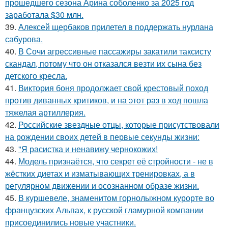
прошедшего сезона Арина соболенко за 2025 год
заработала $30 млн.
39.
Алексей щербаков прилетел в поддержать нурлана
сабурова.
40.
В Сочи агрессивные пассажиры закатили таксисту
скандал, потому что он отказался везти их сына без
детского кресла.
41.
Виктория боня продолжает свой крестовый поход
против диванных критиков, и на этот раз в ход пошла
тяжелая артиллерия.
42.
Российские звездные отцы, которые присутствовали
на рождении своих детей в первые секунды жизни:
43.
"Я расистка и ненавижу чернокожих!
44.
Модель признаётся, что секрет её стройности - не в
жёстких диетах и изматывающих тренировках, а в
регулярном движении и осознанном образе жизни.
45.
В куршевеле, знаменитом горнолыжном курорте во
французских Альпах, к русской гламурной компании
присоединились новые участники.