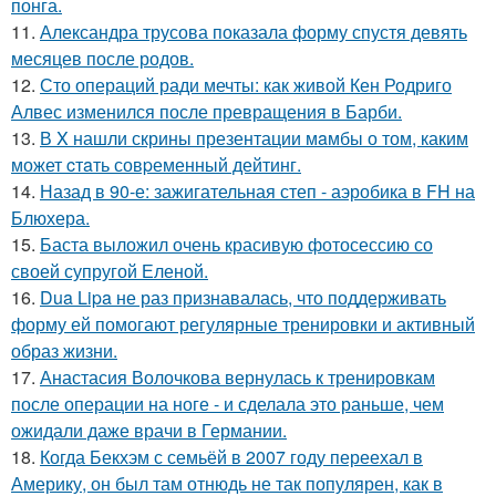
понга.
11.
Александра трусова показала форму спустя девять
месяцев после родов.
12.
Сто операций ради мечты: как живой Кен Родриго
Алвес изменился после превращения в Барби.
13.
В X нашли скрины презентации мaмбы о том, каким
может cтaть совpеменный дейтинг.
14.
Назад в 90-е: зажигательная степ - аэробика в FH на
Блюхера.
15.
Баста выложил очень красивую фотосессию со
своей супругой Еленой.
16.
Dua Lipa не раз признавалась, что поддерживать
форму ей помогают регулярные тренировки и активный
образ жизни.
17.
Анастасия Волочкова вернулась к тренировкам
после операции на ноге - и сделала это раньше, чем
ожидали даже врачи в Германии.
18.
Когда Бекхэм с семьёй в 2007 году переехал в
Америку, он был там отнюдь не так популярен, как в