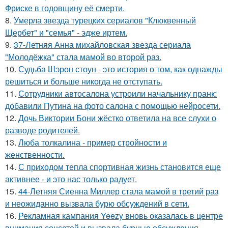
Фриске в годовщину её смерти.
8.
Умерла звезда турецких сериалов "Клюквенный
Щербет" и "семья" - эдже иртем.
9.
37-Летняя Анна михайловская звезда сериала
"Молодёжка" стала мамой во второй раз.
10.
Судьба Шэрон стоун - это история о том, как однажды
решиться и больше никогда не отступать.
11.
Сотрудники автосалона устроили начальнику пранк:
добавили Путина на фото салона с помощью нейросети.
12.
Дочь Виктории Бони жёстко ответила на все слухи о
разводе родителей.
13.
Люба толкалина - пример стройности и
женственности.
14.
С приходом тепла спортивная жизнь становится еще
активнее - и это нас только радует.
15.
44-Летняя Сиенна Миллер стала мамой в третий раз
и неожиданно вызвала бурю обсуждений в сети.
16.
Рекламная кампания Yeezy вновь оказалась в центре
внимания соцсетей и вызвала бурные обсуждения.