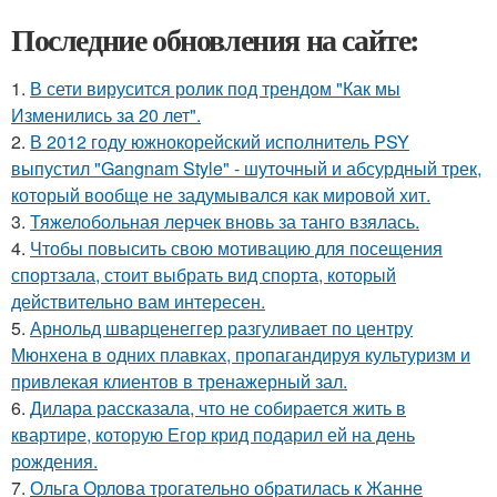
Последние обновления на сайте:
1.
В сети вирусится ролик под трендом "Как мы
Изменились за 20 лет".
2.
В 2012 году южнокорейский исполнитель PSY
выпустил "Gangnam Style" - шуточный и абсурдный трек,
который вообще не задумывался как мировой хит.
3.
Тяжелобольная лерчек вновь за танго взялась.
4.
Чтобы повысить свою мотивацию для посещения
спортзала, стоит выбрать вид спорта, который
действительно вам интересен.
5.
Арнольд шварценеггер разгуливает по центру
Мюнхена в одних плавках, пропагандируя культуризм и
привлекая клиентов в тренажерный зал.
6.
Дилара рассказала, что не собирается жить в
квартире, которую Егор крид подарил ей на день
рождения.
7.
Ольга Орлова трогательно обратилась к Жанне