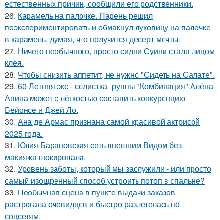
естественных причин, сообщили его родственники.
26.
Карамель на палочке. Парень решил
поэкспериментировать и обмакнул луковицу на палочке
в карамель, думая, что получится десерт мечты.
27.
Ничего необычного, просто сидни Суини стала лицом
клея.
28.
Чтобы снизить аппетит, не нужно "Сидеть на Салате".
29.
60-Летняя экс - солистка группы "Комбинация" Алёна
Апина может с лёгкостью составить конкуренцию
Бейонсе и Джей Ло.
30.
Ана де Армас признана самой красивой актрисой
2025 года.
31.
Юлия Барановская сеть внешним Видом без
макияжа шокировала.
32.
Уровень заботы, который мы заслужили - или просто
самый изощренный способ устроить потоп в спальне?
33.
Необычная сцена в пункте выдачи заказов
растрогала очевидцев и быстро разлетелась по
соцсетям.