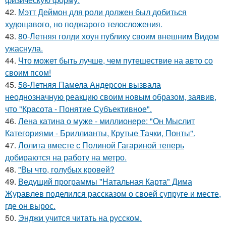
42.
Мэтт Деймон для роли должен был добиться
худощавого, но поджарого телосложения.
43.
80-Летняя голди хоун публику своим внешним Видом
ужаснула.
44.
Что может быть лучше, чем путешествие на авто со
своим псом!
45.
58-Летняя Памела Андерсон вызвала
неоднозначную реакцию своим новым образом, заявив,
что "Красота - Понятие Субъективное".
46.
Лена катина о муже - миллионере: "Он Мыслит
Категориями - Бриллианты, Крутые Тачки, Понты".
47.
Лолита вместе с Полиной Гагариной теперь
добираются на работу на метро.
48.
"Вы что, голубых кровей?
49.
Ведущий программы "Натальная Карта" Дима
Журавлев поделился рассказом о своей супруге и месте,
где он вырос.
50.
Энджи учится читать на русском.