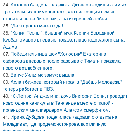
34.
Антонио бандерас и дакота Джонсон - один из самых
трогательных примеров того, что настоящая семья
строится не на биологии, а на искренней любви.
35.
"Да я просто мама года!
36.
"Копия Теоны": бывший муж Ксении Бородиной
Курбан омаров впервые показал лицо годовалого сына
Адама.
37.
Победительница шоу "Холостяк" Екатерина
сафарова впервые после разрыва с Тимати показала
нового возлюбленного.
38.
Винус Уильямс замуж вышла.
39.
Аслан бижоев, который играл в "Даёшь Молодёжь",
теперь работает в ПВЗ.
40.
13-Летняя Анджелина, дочь Виктории Бони, проводит
новогодние каникулы в Таиланде вместе с папой -
ирландским миллиардером Алексом смёрфитом.
41.
Ирина Дубцова поделилась кадрами с отдыха на
Мальдивах, где продемонстрировала отличную
физическую форму.