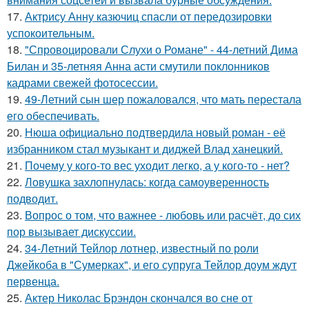
17.
Актрису Анну казючиц спасли от передозировки
успокоительным.
18.
"Спровоцировали Слухи о Романе" - 44-летний Дима
Билан и 35-летняя Анна асти смутили поклонников
кадрами свежей фотосессии.
19.
49-Летний сын шер пожаловался, что мать перестала
его обеспечивать.
20.
Нюша официально подтвердила новый роман - её
избранником стал музыкант и диджей Влад ханецкий.
21.
Почему у кого-то вес уходит легко, а у кого-то - нет?
22.
Ловушка захлопнулась: когда самоуверенность
подводит.
23.
Вопрос о том, что важнее - любовь или расчёт, до сих
пор вызывает дискуссии.
24.
34-Летний Тейлор лотнер, известный по роли
Джейкоба в "Сумерках", и его супруга Тейлор доум ждут
первенца.
25.
Актер Николас Брэндон скончался во сне от