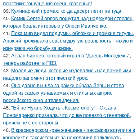
пластики: "ощущения очень классные!
39.
Кулинарный промах: когда десерт летит не туда.
40.
Комик Сергей орлов пошутил над надеждой стрелец,
которая брала интервью у Олеси Иванченко.
41.
Пока мир видел подиумы, обложки и громкие титулы,
Анок яй проживала совсем другую реальность - тихую и
изнуряющую борьбу за жизнь.
42.
Аслан бижоев, который играл в "Даёшь Молодёжь",
теперь работает в ПВЗ.
43.
Молодые люди, которые издевались над пожилыми,
надолго запомнят этот жесткий урок.
44.
Она давно вышла за рамки образа Леры и стала
одной из самых узнаваемых и стильных актрис
российского кино и телевидения.
45.
"Ей не Нужно Ходить к Косметологу" - Оксана
Пономаренко признала, что дочке повезло с генетикой,
причём не с её стороны.
46.
В красноярском крае женщина - пассажир вступила в
конфликт с таксистом из-за нежелания подключать