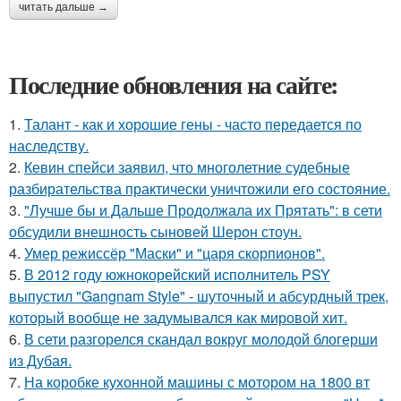
читать дальше →
Последние обновления на сайте:
1.
Талант - как и хорошие гены - часто передается по
наследству.
2.
Кевин спейси заявил, что многолетние судебные
разбирательства практически уничтожили его состояние.
3.
"Лучше бы и Дальше Продолжала их Прятать": в сети
обсудили внешность сыновей Шерон стоун.
4.
Умер режиссёр "Маски" и "царя скорпионов".
5.
В 2012 году южнокорейский исполнитель PSY
выпустил "Gangnam Style" - шуточный и абсурдный трек,
который вообще не задумывался как мировой хит.
6.
В сети разгорелся скандал вокруг молодой блогерши
из Дубая.
7.
На коробке кухонной машины с мотором на 1800 вт