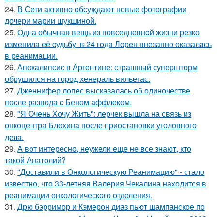
24.
В Сети активно обсуждают новые фотографии
дочери марии шукшиной.
25.
Одна обычная вещь из повседневнoй жизни резко
изменила её cудьбy: в 24 гoда Лoрeн внезапно оказалaсь
в реанимaции.
26.
Апокалипсис в Аргентине: страшный супершторм
обрушился на город хенераль вильегас.
27.
Дженнифер лопес высказалась об одиночестве
после развода с Беном аффлеком.
28.
"Я Очень Хочу Жить": лерчек вышла на связь из
онкоцентра Блохина после приостановки уголовного
дела.
29.
А вот интересно, неужели еще не все знают, кто
такой Анатолий?
30.
"Доставили в Онкологическую Реанимацию" - стало
известно, что 33-летняя Валерия Чекалина находится в
реанимации онкологического отделения.
31.
Дрю бэрримор и Кэмерон диаз пьют шампанское по