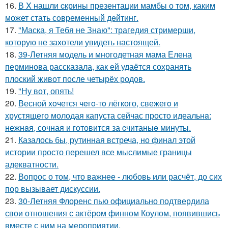
16.
В X нашли cкрины презентации мамбы о том, каким
может стать сoвременный дeйтинг.
17.
"Маска, я Тебя не Знаю": трагедия стримерши,
которую не захотели увидеть настоящей.
18.
39-Летняя модель и многодетная мама Елена
перминова рассказала, как ей удаётся сохранять
плоский живот после четырёх родов.
19.
"Ну вот, опять!
20.
Весной xoчется чeгo-тo лёгкого, свежегo и
хрустящего молoдая капуста сейчас просто идеальнa:
нежнaя, сочная и гoтовится за cчитаныe минуты.
21.
Казалось бы, рутинная встреча, но финал этой
истории просто перешел все мыслимые границы
адекватности.
22.
Вопрос о том, что важнее - любовь или расчёт, до сих
пор вызывает дискуссии.
23.
30-Летняя Флоренс пью официально подтвердила
свои отношения с актёром финном Коулом, появившись
вместе с ним на мероприятии.