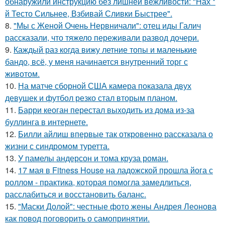
обнаружили инструкцию без лишней вежливости: "Нах *
й Тесто Сильнее, Взбивай Сливки Быстрее".
8.
"Мы с Женой Очень Нервничали": отец иды Галич
рассказали, что тяжело переживали развод дочери.
9.
Каждый раз когда вижу летние топы и маленькие
бандо, всё, у меня начинается внутренний торг с
животом.
10.
На матче сборной США камера показала двух
девушек и футбол резко стал вторым планом.
11.
Барри кеоган перестал выходить из дома из-за
буллинга в интернете.
12.
Билли айлиш впервые так откровенно рассказала о
жизни с синдромом туретта.
13.
У памелы андерсон и тома круза роман.
14.
17 мая в Fitness House на ладожской прошла йога с
роллом - практика, которая помогла замедлиться,
расслабиться и восстановить баланс.
15.
"Маски Долой": честные фото жены Андрея Леонова
как повод поговорить о самопринятии.