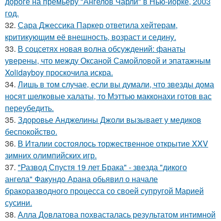
дороге на премьеру "Ангелов Чарли" в Нью-йорке, 2003
год.
32.
Сара Джессика Паркер ответила хейтерам,
критикующим её внешность, возраст и седину.
33.
В соцсетях новая волна обсуждений: фанаты
уверены, что между Оксаной Самойловой и эпатажным
Xolidayboy проскочила искра.
34.
Лишь в том случае, если вы думали, что звезды дома
носят шелковые халаты, то Мэттью макконахи готов вас
переубедить.
35.
Здоровье Анджелины Джоли вызывает у медиков
беспокойство.
36.
В Италии состоялось торжественное открытие XXV
зимних олимпийских игр.
37.
"Развод Спустя 19 лет Брака" - звезда "дикого
ангела" Факундо Арана обьявил о начале
бракоразводного процесса со своей супругой Марией
сусини.
38.
Алла Довлатова похвасталась результатом интимной