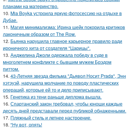
планами на материнство.
10.
Mia Boyka устроила яркую фотосессию на отдыхе в
Дубае.
11.
Магия минимализма: Ирина шейк покорила критиков
лаконичным образом от The Row.
12.
Бьянка нарушила главное карьерное правило ради
ироничного хита от создателя "Царицы".
13.
Анджелина Джоли одержала победу в суде в
многолетнем конфликте с бывшим мужем Брэдом
питтом.
14.
43-Летняя звезда фильма "Дьявол Носит Prada", Энн
хэтэуэй, нарушила молчание по поводу пластических
операций, которые ей то и дело приписывают.
15.
Генетика из тени раньше диплома вышла.
16.
Спартанский закон требовал, чтобы юноши каждые
десять дней представали перед публикой обнаженными.
17.
Пляжный стиль и летнее настроение.
18.
"Ну вот, опять!