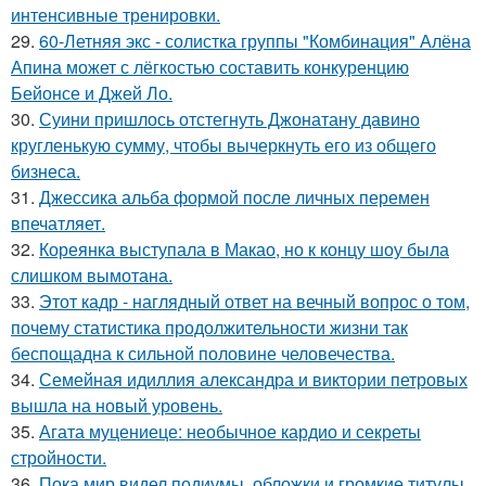
интенсивные тренировки.
29.
60-Летняя экс - солистка группы "Комбинация" Алёна
Апина может с лёгкостью составить конкуренцию
Бейонсе и Джей Ло.
30.
Суини пришлось отстегнуть Джонатану давино
кругленькую сумму, чтобы вычеркнуть его из общего
бизнеса.
31.
Джессика альба формой после личных перемен
впечатляет.
32.
Кореянка выступала в Макао, но к концу шоу была
слишком вымотана.
33.
Этот кадр - наглядный ответ на вечный вопрос о том,
почему статистика продолжительности жизни так
беспощадна к сильной половине человечества.
34.
Семейная идиллия александра и виктории петровых
вышла на новый уровень.
35.
Агата муцениеце: необычное кардио и секреты
стройности.
36.
Пока мир видел подиумы, обложки и громкие титулы,