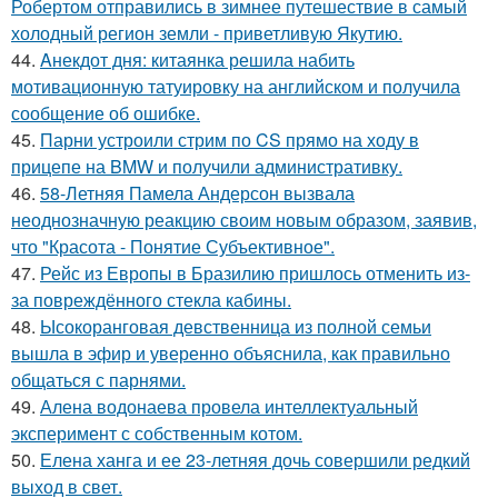
Робертом отправились в зимнее путешествие в самый
холодный регион земли - приветливую Якутию.
44.
Aнекдот дня: китаянка решила набить
мотивационную татуировку на английском и получила
сообщение об ошибке.
45.
Парни устроили стрим по CS прямо на ходу в
прицепе на BMW и получили административку.
46.
58-Летняя Памела Андерсон вызвала
неоднозначную реакцию своим новым образом, заявив,
что "Красота - Понятие Субъективное".
47.
Рейс из Европы в Бразилию пришлось отменить из-
за повреждённого стекла кабины.
48.
Ысокоранговая девственница из полной семьи
вышла в эфир и уверенно объяснила, как правильно
общаться с парнями.
49.
Алена водонаева провела интеллектуальный
эксперимент с собственным котом.
50.
Елена ханга и ее 23-летняя дочь совершили редкий
выход в свет.