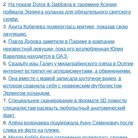
2.
На показе Dolce & Gabbana в таормине Ксения
поймала Эрлинга холанда для обязательного светского
селфи.
3.
Анита Кобелева подверглась критике, показав свою
овуляцию.
4.
Павла Дурова заметили в Париже в компании
неизвестной девушки, пока его возлюбленная Юлия
Вавилова находится в ОАЭ.
5.
Свадьбу иды Галич у мидаграбинского озера в Осетии
интернет встретил не аплодисментами, а обвинениями.
6.
Она вместе с мамой записала шуточное видео, в
котором сравнила себя с норвежским футболистом
Эрлингом холандом.
7.
Специальное сканирование в формате 3D помогло
специалистам раскрыть любопытный анатомический
факт.
8.
Алёна водонаева поддержала Анну Семенович после
слива ее фото на пляже.
9.
Милли бобби браун откровенно поделилась своими