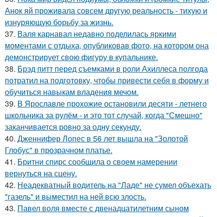
Анок яй проживала совсем другую реальность - тихую и
изнуряющую борьбу за жизнь.
37.
Валя карнавал недавно поделилась яркими
моментами с отдыха, опубликовав фото, на котором она
демонстрирует свою фигуру в купальнике.
38.
Брэд питт перед съемками в роли Ахиллеса полгода
потратил на подготовку, чтобы привести себя в форму и
обучиться навыкам владения мечом.
39.
В Ярославле прохожие остановили десяти - летнего
школьника за рулём - и это тот случай, когда "Смешно"
заканчивается ровно за одну секунду.
40.
Дженнифер Лопес в 56 лет вышла на "Золотой
Глобус" в прозрачном платье.
41.
Бритни спирс сообщила о своем намерении
вернуться на сцену.
42.
Неадекватный водитель на "Ладе" не сумел объехать
"газель" и выместил на ней всю злость.
43.
Павел воля вместе с двенадцатилетним сыном